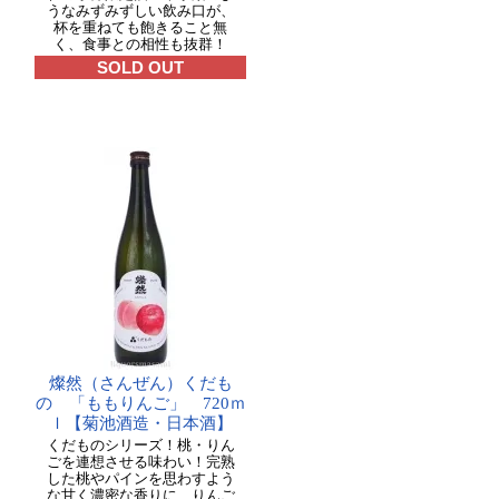
うなみずみずしい飲み口が、
杯を重ねても飽きること無
く、食事との相性も抜群！
SOLD OUT
燦然（さんぜん）くだも
の 「ももりんご」 720ｍ
ｌ【菊池酒造・日本酒】
くだものシリーズ！桃・りん
ごを連想させる味わい！完熟
した桃やパインを思わすよう
な甘く濃密な香りに、りんご