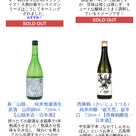
イズ！ 大典白菊サンライズシ
が、甘味は強くは感じず、キ
リーズはこうしてネーミング
ュートな酸味とうまく調和し
されました。
ているイメージです！
おすすめ！
SOLD OUT
SOLD OUT
新「山縣」 純米無濾過生
西條鶴（さいじょうつる）
原酒 山田錦60 720ｍｌ
純米吟醸「破天荒」超辛
【山縣本店・日本酒】
口 720ｍｌ【西條鶴醸造・
日本酒】
搾りたての新酒を冷蔵庫で1年
熟成させました！熟成させ旨
中生新千本（なかてしんせん
味を引き出し、味わいを整え
ぼん）というお米と、広島県
てから出荷するというのが
が開発した9号系の酵母KA1-