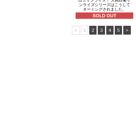
出→サンライズ！ 大典白菊サ
ンライズシリーズはこうして
ネーミングされました。
SOLD OUT
<
1
2
3
4
5
>