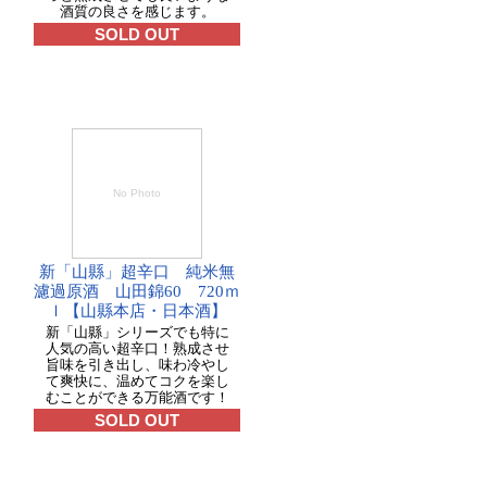
酒質の良さを感じます。
SOLD OUT
No Photo
新「山縣」超辛口 純米無
濾過原酒 山田錦60 720ｍ
ｌ【山縣本店・日本酒】
新「山縣」シリーズでも特に
人気の高い超辛口！熟成させ
旨味を引き出し、味わ冷やし
て爽快に、温めてコクを楽し
むことができる万能酒です！
SOLD OUT