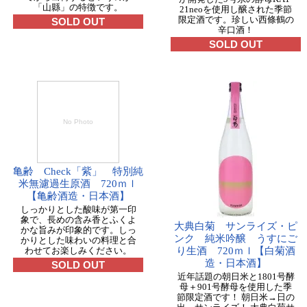
「山縣」の特徴です。
21neoを使用し醸された季節
限定酒です。珍しい西條鶴の
SOLD OUT
辛口酒！
SOLD OUT
No Photo
亀齢 Check「紫」 特別純
米無濾過生原酒 720ｍｌ
【亀齢酒造・日本酒】
しっかりとした酸味が第一印
象で、長めの含み香とふくよ
大典白菊 サンライズ・ピ
かな旨みが印象的です。しっ
ンク 純米吟醸 うすにご
かりとした味わいの料理と合
わせてお楽しみください。
り生酒 720ｍｌ【白菊酒
造・日本酒】
SOLD OUT
近年話題の朝日米と1801号酵
母＋901号酵母を使用した季
節限定酒です！ 朝日米→日の