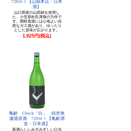
720ｍｌ【山縣本店・日本
酒】
山口県産の山田錦を使用し
た、小笠原杜氏渾身の力作で
す。開栓直後には心地よい自
然なガス感があり、ゆったり
とした旨味が広がります。
1,925円(税込)
亀齢 Check「白」 純米無
濾過原酒 720ｍｌ【亀齢酒
造・日本酒】
新酒らしいみずみずしい口当