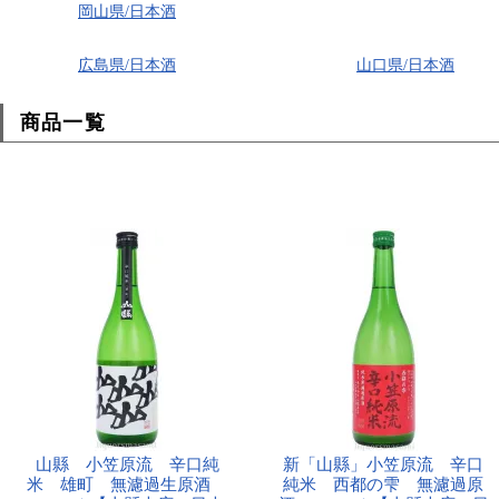
岡山県/日本酒
広島県/日本酒
山口県/日本酒
商品一覧
山縣 小笠原流 辛口純
新「山縣」小笠原流 辛口
米 雄町 無濾過生原酒
純米 西都の雫 無濾過原