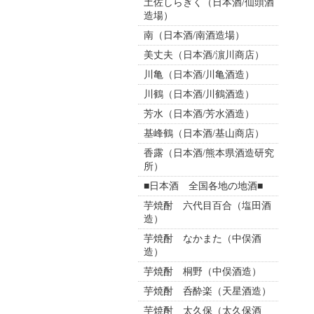
土佐しらぎく（日本酒/仙頭酒
造場）
南（日本酒/南酒造場）
美丈夫（日本酒/濵川商店）
川亀（日本酒/川亀酒造）
川鶴（日本酒/川鶴酒造）
芳水（日本酒/芳水酒造）
基峰鶴（日本酒/基山商店）
香露（日本酒/熊本県酒造研究
所）
■日本酒 全国各地の地酒■
芋焼酎 六代目百合（塩田酒
造）
芋焼酎 なかまた（中俣酒
造）
芋焼酎 桐野（中俣酒造）
芋焼酎 呑酔楽（天星酒造）
芋焼酎 太久保（太久保酒