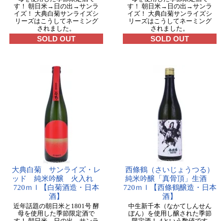
す！ 朝日米→日の出→サンラ
す！ 朝日米→日の出→サンラ
イズ！ 大典白菊サンライズシ
イズ！ 大典白菊サンライズシ
リーズはこうしてネーミング
リーズはこうしてネーミング
されました。
されました。
SOLD OUT
SOLD OUT
大典白菊 サンライズ・レ
西條鶴（さいじょうつる）
ッド 純米吟醸 火入れ
純米吟醸「真骨頂」生酒
720ｍｌ【白菊酒造・日本
720ｍｌ【西條鶴醸造・日本
酒】
酒】
近年話題の朝日米と1801号 酵
中生新千本（なかてしんせん
母を使用した季節限定酒で
ぼん）を使用し醸された季節
す！ 朝日米→日の出→サンラ
限定酒！-4という数値です