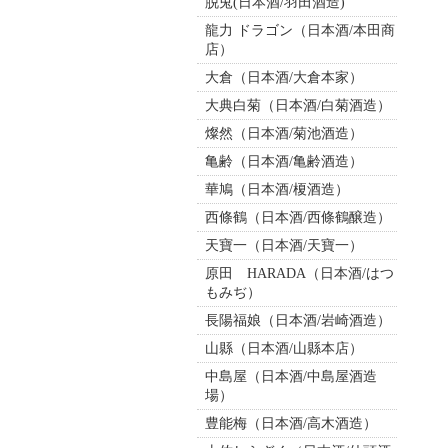
脱兎(日本酒/羽田酒造)
龍力 ドラゴン（日本酒/本田商
店）
大倉（日本酒/大倉本家）
大典白菊（日本酒/白菊酒造）
燦然（日本酒/菊池酒造）
亀齢（日本酒/亀齢酒造）
華鳩（日本酒/榎酒造）
西條鶴（日本酒/西條鶴醸造）
天寶一（日本酒/天寶一）
原田 HARADA（日本酒/はつ
もみぢ）
長陽福娘（日本酒/岩崎酒造）
山縣（日本酒/山縣本店）
中島屋（日本酒/中島屋酒造
場）
豊能梅（日本酒/高木酒造）