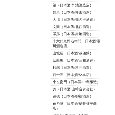
望（日本酒/外池酒造店）
雄東（日本酒/杉田酒造）
大那（日本酒/菊の里酒造）
文楽（日本酒/北西酒造）
翠露（日本酒/舞姫酒造）
十六代九郎右衛門（日本酒/湯
川酒造店）
山城屋（日本酒/越銘醸）
臥龍梅（日本酒/三和酒造）
杉錦（日本酒/杉井酒造）
百十郎（日本酒/林本店）
小左衛門（日本酒/中島醸造）
奥（日本酒/山﨑合資会社）
遊穂（日本酒/御祖酒造）
萩乃露（日本酒/福井弥平商
店）