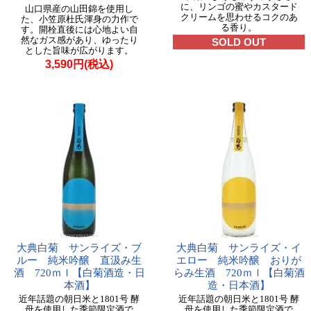
に、リンゴの蜜やカスタード
山口県産の山田錦を使用し
クリームを思わせるコクのあ
た、小笠原杜氏渾身の力作で
る香り。
す。開栓直後には心地よい自
然なガス感があり、ゆったり
SOLD OUT
とした旨味が広がります。
3,590円(税込)
大典白菊 サンライズ・ブ
大典白菊 サンライズ・イ
ルー 純米吟醸 直汲み生
エロー 純米吟醸 おりが
酒 720ｍｌ【白菊酒造・日
らみ生酒 720ｍｌ【白菊酒
本酒】
造・日本酒】
近年話題の朝日米と1801号 酵
近年話題の朝日米と1801号 酵
母を使用した季節限定酒で
母を使用した季節限定酒で