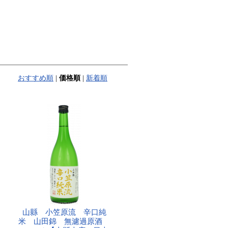
おすすめ順
|
価格順
|
新着順
山縣 小笠原流 辛口純
米 山田錦 無濾過原酒