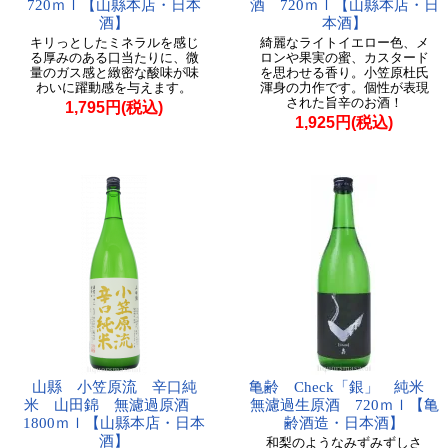
720ｍｌ【山縣本店・日本
酒 720ｍｌ【山縣本店・日
酒】
本酒】
キリっとしたミネラルを感じ
綺麗なライトイエロー色、メ
る厚みのある口当たりに、微
ロンや果実の蜜、カスタード
量のガス感と緻密な酸味が味
を思わせる香り。小笠原杜氏
わいに躍動感を与えます。
渾身の力作です。個性が表現
された旨辛のお酒！
1,795円(税込)
1,925円(税込)
山縣 小笠原流 辛口純
亀齢 Check「銀」 純米
米 山田錦 無濾過原酒
無濾過生原酒 720ｍｌ【亀
1800ｍｌ【山縣本店・日本
齢酒造・日本酒】
酒】
和梨のようなみずみずしさ