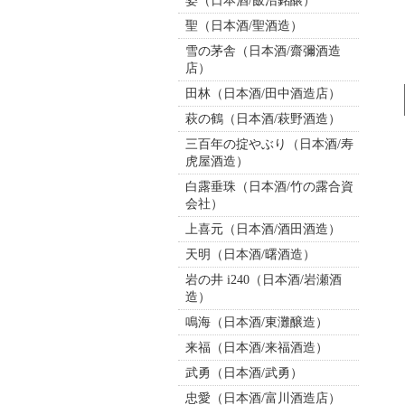
姿（日本酒/飯沼銘醸）
聖（日本酒/聖酒造）
雪の茅舎（日本酒/齋彌酒造
店）
田林（日本酒/田中酒造店）
萩の鶴（日本酒/萩野酒造）
三百年の掟やぶり（日本酒/寿
虎屋酒造）
白露垂珠（日本酒/竹の露合資
会社）
上喜元（日本酒/酒田酒造）
天明（日本酒/曙酒造）
岩の井 i240（日本酒/岩瀬酒
造）
鳴海（日本酒/東灘醸造）
来福（日本酒/来福酒造）
武勇（日本酒/武勇）
忠愛（日本酒/富川酒造店）