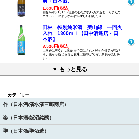
所・日本酒】
1,890円(税込)
開栓時ポン!という程度の心地の良いガス感と、もぎたて
マスカットのようなみずみずしい口あたり。
田林 特別純米酒 美山錦 一回火
入れ 1800ｍｌ【田中酒造店・日
本酒】
3,520円(税込)
上立香は爽やかな吟醸香で口に含むと軽やか甘みが広が
り、後から感じられる酸味は穏やかで長い余韻が楽しめ
ます。
▼ もっと見る
カテゴリー
作（日本酒/清水清三郎商店）
姿（日本酒/飯沼銘醸）
聖（日本酒/聖酒造）