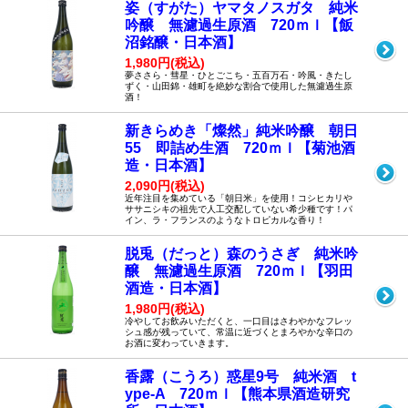
姿（すがた）ヤマタノスガタ 純米
吟醸 無濾過生原酒 720ｍｌ【飯
沼銘醸・日本酒】
1,980円(税込)
夢ささら・彗星・ひとごこち・五百万石・吟風・きたし
ずく・山田錦・雄町を絶妙な割合で使用した無濾過生原
酒！
新きらめき「燦然」純米吟醸 朝日
55 即詰め生酒 720ｍｌ【菊池酒
造・日本酒】
2,090円(税込)
近年注目を集めている「朝日米」を使用！コシヒカリや
ササニシキの祖先で人工交配していない希少種です！パ
イン、ラ・フランスのようなトロピカルな香り！
脱兎（だっと）森のうさぎ 純米吟
醸 無濾過生原酒 720ｍｌ【羽田
酒造・日本酒】
1,980円(税込)
冷やしてお飲みいただくと、一口目はさわやかなフレッ
シュ感が残っていて、常温に近づくとまろやかな辛口の
お酒に変わっていきます。
香露（こうろ）惑星9号 純米酒 t
ype-A 720ｍｌ【熊本県酒造研究