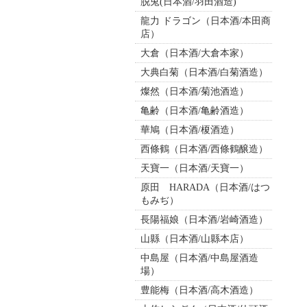
脱兎(日本酒/羽田酒造)
龍力 ドラゴン（日本酒/本田商
店）
大倉（日本酒/大倉本家）
大典白菊（日本酒/白菊酒造）
燦然（日本酒/菊池酒造）
亀齢（日本酒/亀齢酒造）
華鳩（日本酒/榎酒造）
西條鶴（日本酒/西條鶴醸造）
天寶一（日本酒/天寶一）
原田 HARADA（日本酒/はつ
もみぢ）
長陽福娘（日本酒/岩崎酒造）
山縣（日本酒/山縣本店）
中島屋（日本酒/中島屋酒造
場）
豊能梅（日本酒/高木酒造）