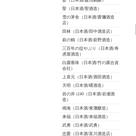
姿（日本酒/飯沼銘醸）
聖（日本酒/聖酒造）
雪の茅舎（日本酒/齋彌酒造
店）
田林（日本酒/田中酒造店）
萩の鶴（日本酒/萩野酒造）
三百年の掟やぶり（日本酒/寿
虎屋酒造）
白露垂珠（日本酒/竹の露合資
会社）
上喜元（日本酒/酒田酒造）
天明（日本酒/曙酒造）
岩の井 i240（日本酒/岩瀬酒
造）
鳴海（日本酒/東灘醸造）
来福（日本酒/来福酒造）
武勇（日本酒/武勇）
忠愛（日本酒/富川酒造店）