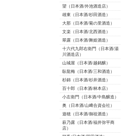
望（日本酒/外池酒造店）
雄東（日本酒/杉田酒造）
大那（日本酒/菊の里酒造）
文楽（日本酒/北西酒造）
翠露（日本酒/舞姫酒造）
十六代九郎右衛門（日本酒/湯
川酒造店）
山城屋（日本酒/越銘醸）
臥龍梅（日本酒/三和酒造）
杉錦（日本酒/杉井酒造）
百十郎（日本酒/林本店）
小左衛門（日本酒/中島醸造）
奥（日本酒/山﨑合資会社）
遊穂（日本酒/御祖酒造）
萩乃露（日本酒/福井弥平商
店）