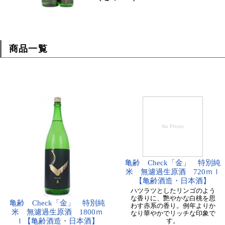
商品一覧
No Photo
亀齢 Check「金」 特別純
米 無濾過生原酒 720ｍｌ
【亀齢酒造・日本酒】
ハツラツとしたリンゴのよう
な香りに、艷やかな白桃を思
亀齢 Check「金」 特別純
わす赤系の香り。例年よりか
米 無濾過生原酒 1800ｍ
なり華やかでリッチな印象で
ｌ【亀齢酒造・日本酒】
す。