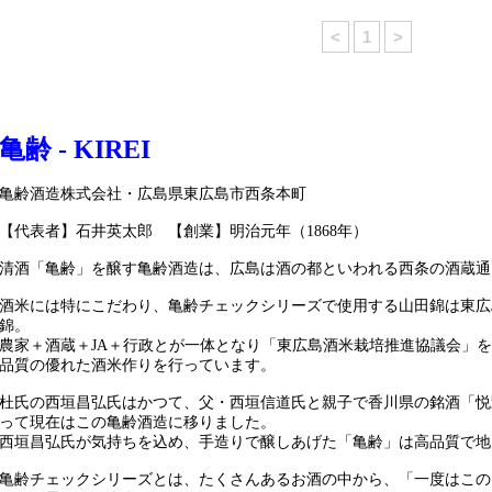
<
1
>
亀齢 - KIREI
亀齢酒造株式会社・広島県東広島市西条本町
【代表者】石井英太郎 【創業】明治元年（1868年）
清酒「亀齢」を醸す亀齢酒造は、広島は酒の都といわれる西条の酒蔵通
酒米には特にこだわり、亀齢チェックシリーズで使用する山田錦は東広
錦。
農家＋酒蔵＋JA＋行政とが一体となり「東広島酒米栽培推進協議会」
品質の優れた酒米作りを行っています。
杜氏の西垣昌弘氏はかつて、父・西垣信道氏と親子で香川県の銘酒「悦
って現在はこの亀齢酒造に移りました。
西垣昌弘氏が気持ちを込め、手造りで醸しあげた「亀齢」は高品質で地
亀齢チェックシリーズとは、たくさんあるお酒の中から、「一度はこの