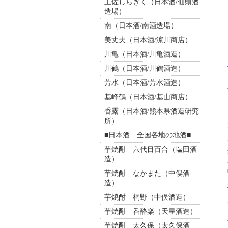
土佐しらぎく（日本酒/仙頭酒
造場）
南（日本酒/南酒造場）
美丈夫（日本酒/濵川商店）
川亀（日本酒/川亀酒造）
川鶴（日本酒/川鶴酒造）
芳水（日本酒/芳水酒造）
基峰鶴（日本酒/基山商店）
香露（日本酒/熊本県酒造研究
所）
■日本酒 全国各地の地酒■
芋焼酎 六代目百合（塩田酒
造）
芋焼酎 なかまた（中俣酒
造）
芋焼酎 桐野（中俣酒造）
芋焼酎 呑酔楽（天星酒造）
芋焼酎 太久保（太久保酒