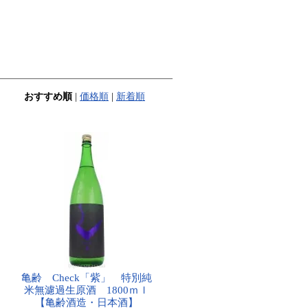
おすすめ順
|
価格順
|
新着順
亀齢 Check「紫」 特別純
米無濾過生原酒 1800ｍｌ
【亀齢酒造・日本酒】