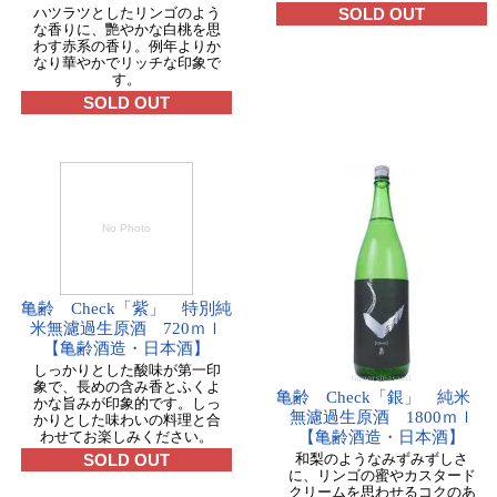
ハツラツとしたリンゴのよう
SOLD OUT
な香りに、艷やかな白桃を思
わす赤系の香り。例年よりか
なり華やかでリッチな印象で
す。
SOLD OUT
No Photo
亀齢 Check「紫」 特別純
米無濾過生原酒 720ｍｌ
【亀齢酒造・日本酒】
しっかりとした酸味が第一印
象で、長めの含み香とふくよ
亀齢 Check「銀」 純米
かな旨みが印象的です。しっ
無濾過生原酒 1800ｍｌ
かりとした味わいの料理と合
わせてお楽しみください。
【亀齢酒造・日本酒】
SOLD OUT
和梨のようなみずみずしさ
に、リンゴの蜜やカスタード
クリームを思わせるコクのあ