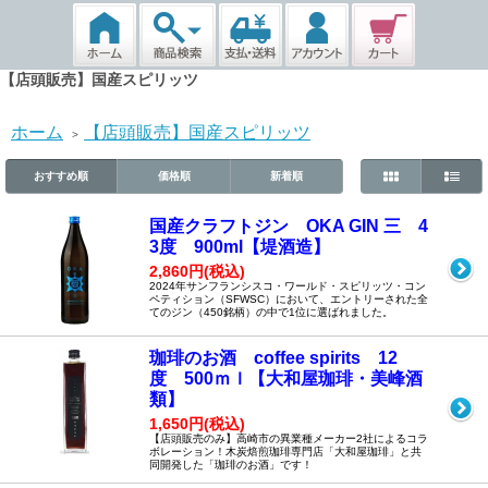
【店頭販売】国産スピリッツ
ホーム
【店頭販売】国産スピリッツ
>
おすすめ順
価格順
新着順
国産クラフトジン OKA GIN 三 4
3度 900ml【堤酒造】
2,860円(税込)
2024年サンフランシスコ・ワールド・スピリッツ・コン
ペティション（SFWSC）において、エントリーされた全
てのジン（450銘柄）の中で1位に選ばれました。
珈琲のお酒 coffee spirits 12
度 500ｍｌ【大和屋珈琲・美峰酒
類】
1,650円(税込)
【店頭販売のみ】高崎市の異業種メーカー2社によるコラ
ボレーション！木炭焙煎珈琲専門店「大和屋珈琲」と共
同開発した「珈琲のお酒」です！