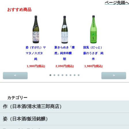
ページ先頭へ
おすすめ商品
姿（すがた）ヤ
新きらめき「燦
脱兎（だっと）
香露（こう
マタノスガタ
然」純米吟醸
森のうさぎ 純
惑星9号 純
純
朝
米
酒
1,980円(税込)
2,090円(税込)
1,980円(税込)
1,890円(税
<
>
カテゴリー
作（日本酒/清水清三郎商店）
姿（日本酒/飯沼銘醸）