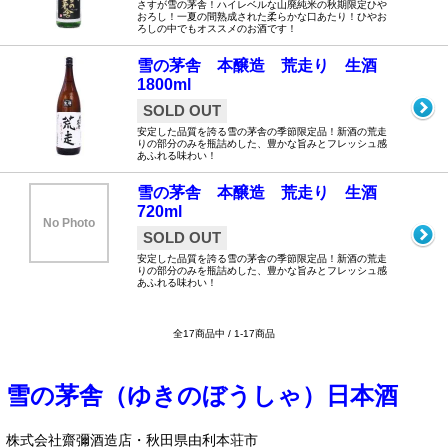
さすが雪の茅舎！ハイレベルな山廃純米の秋期限定ひや
おろし！一夏の間熟成された柔らかな口あたり！ひやお
ろしの中でもオススメのお酒です！
雪の茅舎 本醸造 荒走り 生酒
1800ml
SOLD OUT
安定した品質を誇る雪の茅舎の季節限定品！新酒の荒走
りの部分のみを瓶詰めした、豊かな旨みとフレッシュ感
あふれる味わい！
雪の茅舎 本醸造 荒走り 生酒
720ml
No Photo
SOLD OUT
安定した品質を誇る雪の茅舎の季節限定品！新酒の荒走
りの部分のみを瓶詰めした、豊かな旨みとフレッシュ感
あふれる味わい！
全17商品中 / 1-17商品
雪の茅舎（ゆきのぼうしゃ）日本酒
株式会社齋彌酒造店・秋田県由利本荘市