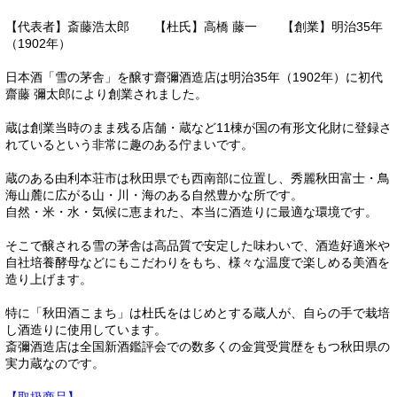
【代表者】斎藤浩太郎 【杜氏】高橋 藤一 【創業】明治35年
（1902年）
日本酒「雪の茅舎」を醸す齋彌酒造店は明治35年（1902年）に初代
齋藤 彌太郎により創業されました。
蔵は創業当時のまま残る店舗・蔵など11棟が国の有形文化財に登録さ
れているという非常に趣のある佇まいです。
蔵のある由利本荘市は秋田県でも西南部に位置し、秀麗秋田富士・鳥
海山麓に広がる山・川・海のある自然豊かな所です。
自然・米・水・気候に恵まれた、本当に酒造りに最適な環境です。
そこで醸される雪の茅舎は高品質で安定した味わいで、酒造好適米や
自社培養酵母などにもこだわりをもち、様々な温度で楽しめる美酒を
造り上げます。
特に「秋田酒こまち」は杜氏をはじめとする蔵人が、自らの手で栽培
し酒造りに使用しています。
斎彌酒造店は全国新酒鑑評会での数多くの金賞受賞歴をもつ秋田県の
実力蔵なのです。
【取扱商品】