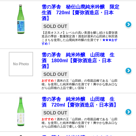
雪の茅舎 秘伝山廃純米吟醸 限定
生酒 720ml【齋弥酒造店・日本
酒】
SOLD OUT
【店長オススメ】レベルの高い美酒を醸し続ける齋弥酒
造店の季節・数量限定酒！酒造好適米の山田錦と秋田酒
こまちを使用した山廃純米吟醸の生酒です！
★★★おす
すめ！
雪の茅舎 純米吟醸 山田穂 生
酒 1800ml【齋弥酒造店・日本
No Photo
酒】
SOLD OUT
おすすめ！
酒米の王「山田錦」の母親品種である「山田
穂」を使用した純米吟醸の生酒です！爽やかな飲み口な
がら山田穂の上品で優しい旨味！
雪の茅舎 純米吟醸 山田穂 生
酒 720ml【齋弥酒造店・日本酒】
SOLD OUT
おすすめ！
酒米の王「山田錦」の母親品種である「山田
穂」を使用した純米吟醸の生酒です！爽やかな飲み口な
がら山田穂の上品で優しい旨味！