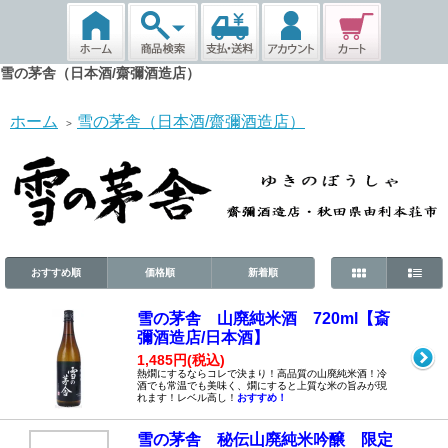
雪の茅舎（日本酒/齋彌酒造店）
ホーム
雪の茅舎（日本酒/齋彌酒造店）
>
おすすめ順
価格順
新着順
雪の茅舎 山廃純米酒 720ml【斎
彌酒造店/日本酒】
1,485円(税込)
熱燗にするならコレで決まり！高品質の山廃純米酒！冷
酒でも常温でも美味く、燗にすると上質な米の旨みが現
れます！レベル高し！
おすすめ！
雪の茅舎 秘伝山廃純米吟醸 限定