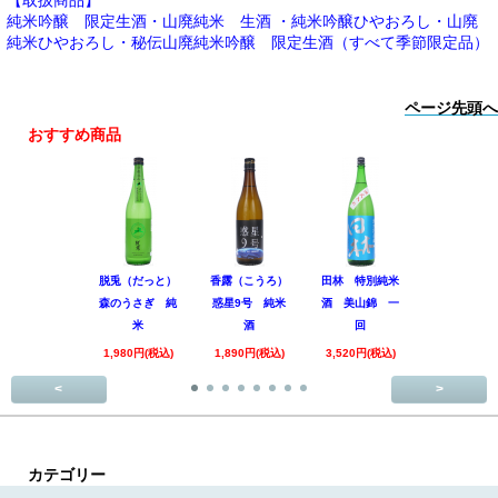
純米吟醸 限定生酒・山廃純米 生酒 ・純米吟醸ひやおろし・山廃
純米ひやおろし・秘伝山廃純米吟醸 限定生酒（すべて季節限定品）
ページ先頭へ
おすすめ商品
脱兎（だっと）
香露（こうろ）
田林 特別純米
黒松仙醸 
森のうさぎ 純
惑星9号 純米
酒 美山錦 一
吟醸 Coo
米
酒
回
1,980円(税
1,980円(税込)
1,890円(税込)
3,520円(税込)
<
>
カテゴリー