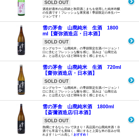
SOLD OUT
酒造好適米の山田錦と秋田酒こまちを使用した純米吟醸
の生酒です！フレッシュな果実感！季節限定の本生バー
ジョンです！
雪の茅舎 山廃純米 生酒 1800
ml【齋弥酒造店・日本酒】
SOLD OUT
ロングセラー「山廃純米」の季節限定生酒バージョン！
口に含むとフレッシュな酸を感じ、旨みは「山廃仕込
み」とは思えないほど雑味を全く感じません！
雪の茅舎 山廃純米 生酒 720ml
【齋弥酒造店・日本酒】
SOLD OUT
ロングセラー「山廃純米」の季節限定生酒バージョン！
口に含むとフレッシュな酸を感じ、旨みは「山廃仕込
み」とは思えないほど雑味を全く感じません！
雪の茅舎 山廃純米酒 1800ml
【斎彌酒造店/日本酒】
SOLD OUT
熱燗にするならコレで決まり！高品質の山廃純米酒！冷
酒でも常温でも美味く、燗にすると上質な米の旨みが現
れます！レベル高し！
おすすめ！