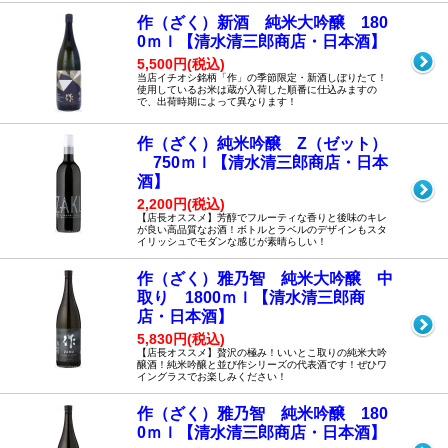
作（ざく）新酒 純米大吟醸 180
0ｍｌ【清水清三郎商店・日本酒】
5,500円(税込)
当店イチオシ銘柄「作」の季節限定・新酒しぼりたて！
使用しているお米は蔵が入荷した順番に仕込みますの
で、出荷時期によって異なります！
作（ざく）純米吟醸 Z（ゼット）
750ｍｌ【清水清三郎商店・日本
酒】
2,200円(税込)
【店長オススメ】芳醇でフルーティな香りと後味のキレ
が良い高品質なお酒！ボトルとラベルのデザインもスタ
イリッシュでモダンな感じが素晴らしい！
作（ざく）雅乃智 純米大吟醸 中
取り 1800ｍｌ【清水清三郎商
店・日本酒】
5,830円(税込)
【店長オススメ】贅沢の極み！いいとこ取りの純米大吟
醸酒！純米吟醸と並び作シリーズの代表酒です！ぜひワ
イングラスでお楽しみください！
作（ざく）雅乃智 純米吟醸 180
0ｍｌ【清水清三郎商店・日本酒】