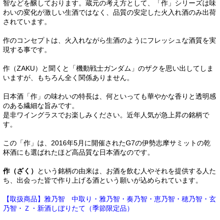
智などを醸しております。蔵元の考え方として、「作」シリーズは味
わいの変化が激しい生酒ではなく、品質の安定した火入れ酒のみ出荷
されています。
作のコンセプトは、火入れながら生酒のようにフレッシュな酒質を実
現する事です。
作（ZAKU）と聞くと「機動戦士ガンダム」のザクを思い出してしま
いますが、もちろん全く関係ありません。
日本酒「作」の味わいの特長は、何といっても華やかな香りと透明感
のある繊細な旨みです。
是非ワイングラスでお楽しみください。近年人気が急上昇の銘柄で
す。
この「作」は、2016年5月に開催されたG7の伊勢志摩サミットの乾
杯酒にも選ばれたほど高品質な日本酒なのです。
作（ざく）
という銘柄の由来は、お酒を飲む人やそれを提供する人た
ち、出会った皆で作り上げる酒という願いが込められています。
【取扱商品】雅乃智 中取り・雅乃智・奏乃智・恵乃智・穂乃智・玄
乃智・Ｚ・新酒しぼりたて（季節限定品）