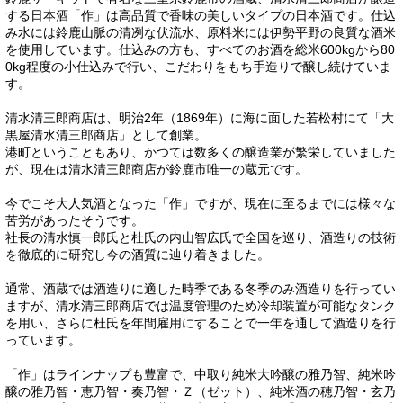
する日本酒「作」は高品質で香味の美しいタイプの日本酒です。仕込
み水には鈴鹿山脈の清冽な伏流水、原料米には伊勢平野の良質な酒米
を使用しています。仕込みの方も、すべてのお酒を総米600kgから80
0kg程度の小仕込みで行い、こだわりをもち手造りで醸し続けていま
す。
清水清三郎商店は、明治2年（1869年）に海に面した若松村にて「大
黒屋清水清三郎商店」として創業。
港町ということもあり、かつては数多くの醸造業が繁栄していました
が、現在は清水清三郎商店が鈴鹿市唯一の蔵元です。
今でこそ大人気酒となった「作」ですが、現在に至るまでには様々な
苦労があったそうです。
社長の清水慎一郎氏と杜氏の内山智広氏で全国を巡り、酒造りの技術
を徹底的に研究し今の酒質に辿り着きました。
通常、酒蔵では酒造りに適した時季である冬季のみ酒造りを行ってい
ますが、清水清三郎商店では温度管理のため冷却装置が可能なタンク
を用い、さらに杜氏を年間雇用にすることで一年を通して酒造りを行
っています。
「作」はラインナップも豊富で、中取り純米大吟醸の雅乃智、純米吟
醸の雅乃智・恵乃智・奏乃智・Ｚ（ゼット）、純米酒の穂乃智・玄乃