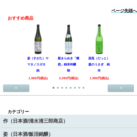
ページ先頭へ
おすすめ商品
姿（すがた）ヤ
新きらめき「燦
脱兎（だっと）
香露（こう
マタノスガタ
然」純米吟醸
森のうさぎ 純
惑星9号 純
純
朝
米
酒
1,980円(税込)
2,090円(税込)
1,980円(税込)
1,890円(税
<
>
カテゴリー
作（日本酒/清水清三郎商店）
姿（日本酒/飯沼銘醸）