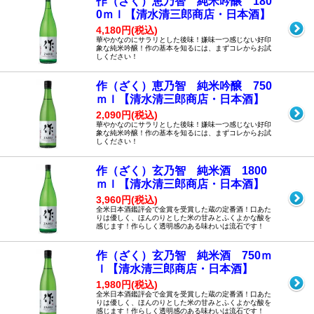
作（ざく）恵乃智 純米吟醸 180
0ｍｌ【清水清三郎商店・日本酒】
4,180円(税込)
華やかなのにサラリとした後味！嫌味一つ感じない好印
象な純米吟醸！作の基本を知るには、まずコレからお試
しください！
作（ざく）恵乃智 純米吟醸 750
ｍｌ【清水清三郎商店・日本酒】
2,090円(税込)
華やかなのにサラリとした後味！嫌味一つ感じない好印
象な純米吟醸！作の基本を知るには、まずコレからお試
しください！
作（ざく）玄乃智 純米酒 1800
ｍｌ【清水清三郎商店・日本酒】
3,960円(税込)
全米日本酒鑑評会で金賞を受賞した蔵の定番酒！口あた
りは優しく、ほんのりとした米の甘みとふくよかな酸を
感じます！作らしく透明感のある味わいは流石です！
作（ざく）玄乃智 純米酒 750ｍ
ｌ【清水清三郎商店・日本酒】
1,980円(税込)
全米日本酒鑑評会で金賞を受賞した蔵の定番酒！口あた
りは優しく、ほんのりとした米の甘みとふくよかな酸を
感じます！作らしく透明感のある味わいは流石です！