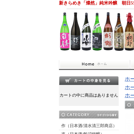
新きらめき「燦然」純米吟醸 朝日5
ホ
ホ
ホ
カートの中に商品はありません
作（日本酒/清水清三郎商店）