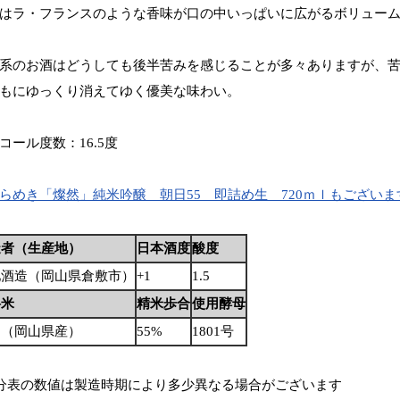
はラ・フランスのような香味が口の中いっぱいに広がるボリュー
系のお酒はどうしても後半苦みを感じることが多々ありますが、
もにゆっくり消えてゆく優美な味わい。
コール度数：16.5度
らめき「燦然」純米吟醸 朝日55 即詰め生 720ｍｌもございま
造者（生産地）
日本酒度
酸度
池酒造（岡山県倉敷市）
+1
1.5
料米
精米歩合
使用酵母
日（岡山県産）
55%
1801号
分表の数値は製造時期により多少異なる場合がございます