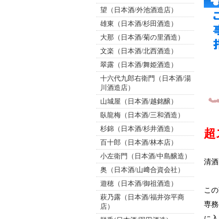
望（日本酒/外池酒造店）
雄東（日本酒/杉田酒造）
大那（日本酒/菊の里酒造）
文楽（日本酒/北西酒造）
翠露（日本酒/舞姫酒造）
十六代九郎右衛門（日本酒/湯
川酒造店）
山城屋（日本酒/越銘醸）
臥龍梅（日本酒/三和酒造）
杉錦（日本酒/杉井酒造）
超
百十郎（日本酒/林本店）
小左衛門（日本酒/中島醸造）
清酒
奥（日本酒/山﨑合資会社）
遊穂（日本酒/御祖酒造）
この
萩乃露（日本酒/福井弥平商
専務
店）
に入