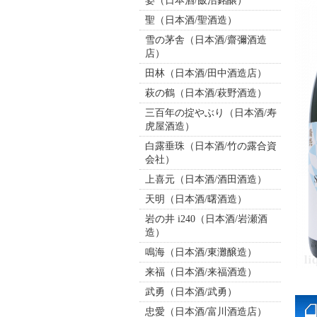
姿（日本酒/飯沼銘醸）
聖（日本酒/聖酒造）
雪の茅舎（日本酒/齋彌酒造
店）
田林（日本酒/田中酒造店）
萩の鶴（日本酒/萩野酒造）
三百年の掟やぶり（日本酒/寿
虎屋酒造）
白露垂珠（日本酒/竹の露合資
会社）
上喜元（日本酒/酒田酒造）
天明（日本酒/曙酒造）
岩の井 i240（日本酒/岩瀬酒
造）
鳴海（日本酒/東灘醸造）
来福（日本酒/来福酒造）
武勇（日本酒/武勇）
忠愛（日本酒/富川酒造店）