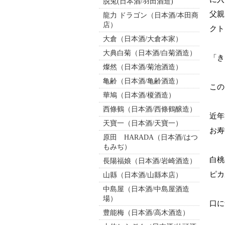
脱兎(日本酒/羽田酒造)
父親
龍力 ドラゴン（日本酒/本田商
店）
クト
大倉（日本酒/大倉本家）
大典白菊（日本酒/白菊酒造）
「き
燦然（日本酒/菊池酒造）
亀齢（日本酒/亀齢酒造）
この
華鳩（日本酒/榎酒造）
西條鶴（日本酒/西條鶴醸造）
近年
天寶一（日本酒/天寶一）
お寿
原田 HARADA（日本酒/はつ
もみぢ）
白桃
長陽福娘（日本酒/岩崎酒造）
ピカ
山縣（日本酒/山縣本店）
中島屋（日本酒/中島屋酒造
場）
口に
豊能梅（日本酒/高木酒造）