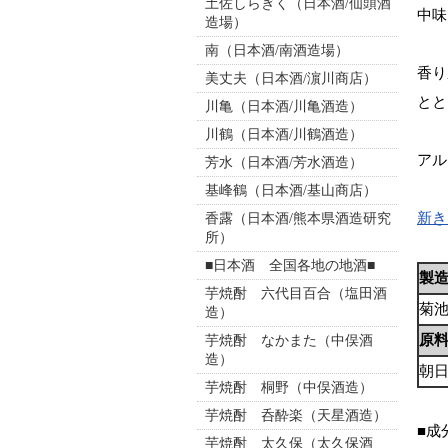
土佐しらぎく（日本酒/仙頭酒
中味
造場）
南（日本酒/南酒造場）
香り
美丈夫（日本酒/濵川商店）
とと
川亀（日本酒/川亀酒造）
川鶴（日本酒/川鶴酒造）
アル
芳水（日本酒/芳水酒造）
基峰鶴（日本酒/基山商店）
新き
香露（日本酒/熊本県酒造研究
所）
■日本酒 全国各地の地酒■
製
芋焼酎 六代目百合（塩田酒
菊
造）
原
芋焼酎 なかまた（中俣酒
造）
朝
芋焼酎 桐野（中俣酒造）
芋焼酎 呑酔楽（天星酒造）
■成
芋焼酎 太久保（太久保酒