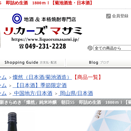
5 即詰め生酒 1800ｍｌ【菊池酒造・日本酒】
会員登録
ーム
燦然（日本酒/菊池酒造）
【商品一覧】
>
ーム
【日本酒】季節限定酒
>
ーム
中国地方/日本酒
岡山県/日本酒
>
>
新きらめき「燦然」純米吟醸 朝日55 即詰め生酒 1800ｍｌ【