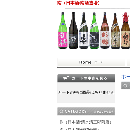
南（日本酒/南酒造場）
ホ
カートの中に商品はありません
作（日本酒/清水清三郎商店）