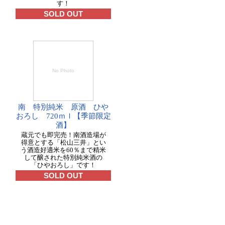
す！
SOLD OUT
No Photo
南 特別純米 原酒 ひや
おろし 720ｍｌ【季節限定
酒】
蔵元でも即完売！南酒造場が
得意とする「松山三井」とい
う酒造好適米を60％まで精米
して醸された特別純米酒の
「ひやおろし」です！
SOLD OUT