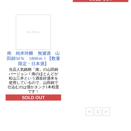
No Photo
南 純米吟醸 無濾過 山
田錦50％ 1800ｍｌ【数量
限定・日本酒】
当店人気銘柄「南」の山田錦
バージョン！南のほとんどが
松山三井という酒造好適米を
使用しているので、山田錦で
仕込むのは僅かタンク1本程度
です！
SOLD OUT
<
1
>