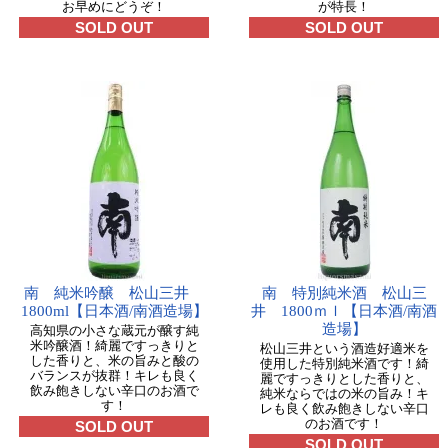
お早めにどうぞ！
が特長！
SOLD OUT
SOLD OUT
南 純米吟醸 松山三井
南 特別純米酒 松山三
1800ml【日本酒/南酒造場】
井 1800ｍｌ【日本酒/南酒
造場】
高知県の小さな蔵元が醸す純
米吟醸酒！綺麗ですっきりと
松山三井という酒造好適米を
した香りと、米の旨みと酸の
使用した特別純米酒です！綺
バランスが抜群！キレも良く
麗ですっきりとした香りと、
飲み飽きしない辛口のお酒で
純米ならではの米の旨み！キ
す！
レも良く飲み飽きしない辛口
のお酒です！
SOLD OUT
SOLD OUT