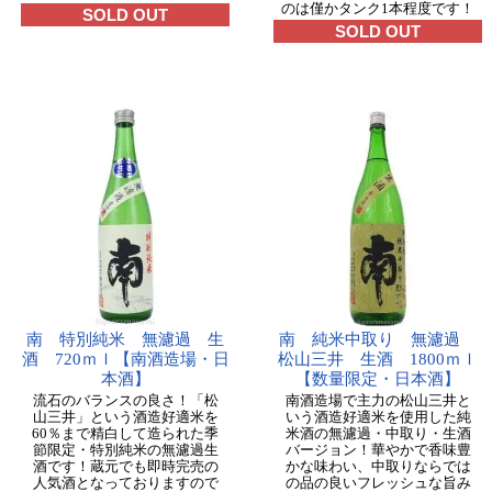
のは僅かタンク1本程度です！
SOLD OUT
SOLD OUT
南 特別純米 無濾過 生
南 純米中取り 無濾過
酒 720ｍｌ【南酒造場・日
松山三井 生酒 1800ｍｌ
本酒】
【数量限定・日本酒】
流石のバランスの良さ！「松
南酒造場で主力の松山三井と
山三井」という酒造好適米を
いう酒造好適米を使用した純
60％まで精白して造られた季
米酒の無濾過・中取り・生酒
節限定・特別純米の無濾過生
バージョン！華やかで香味豊
酒です！蔵元でも即時完売の
かな味わい、中取りならでは
人気酒となっておりますので
の品の良いフレッシュな旨み