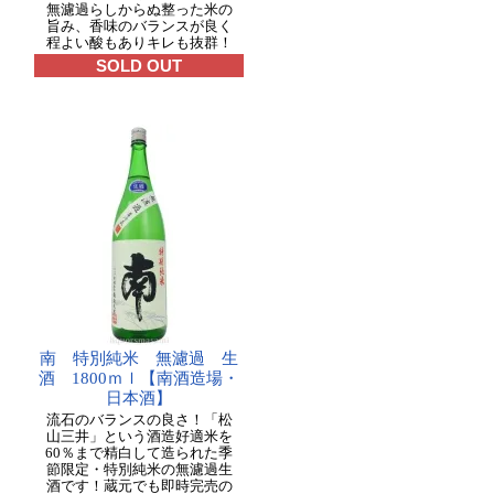
無濾過らしからぬ整った米の
旨み、香味のバランスが良く
程よい酸もありキレも抜群！
SOLD OUT
南 特別純米 無濾過 生
酒 1800ｍｌ【南酒造場・
日本酒】
流石のバランスの良さ！「松
山三井」という酒造好適米を
60％まで精白して造られた季
節限定・特別純米の無濾過生
酒です！蔵元でも即時完売の