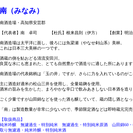
南（みなみ）
南酒造場・高知県安芸郡
【代表者】南 卓司 【杜氏】根来昌則（伊方） 【創業】明治2年
南酒造場は太平洋に面し、後ろには魚梁瀬（やなせ剣山系）美林。
これは日本三大美林の一つです。
酒蔵の側を鮎おどる清流安田川。
良質な水にも恵まれた、とても自然豊かで酒造りに適した所にあります
南酒造場の代表銘柄は「玉の井」ですが、さらに力を入れているのがこ
主に酒造好適米の松山三井を使用し、全量箱麹を使用。
酒米の旨みを生かした、まろやかな辛口で飲みあきしない日本酒を造り
ごく少量ですが山田錦などを使った酒も醸していて、蔵の隠し酒となっ
「南」は製造数量が非常に少ないので、季節限定酒などは即時蔵元完売
【取扱商品】
純米吟醸 無濾過生・特別純米 無濾過生・特別純米原酒 山田錦60
取り無濾過・純米吟醸・特別純米酒