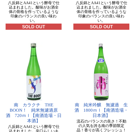
八反錦とAA41という酵母で仕
八反錦とAA41という酵母で仕
込まれました。酸味がお酒全
込まれました。酸味がお酒全
体の骨格を作っているような
体の骨格を作っているような
印象のバランスの良い味わ
印象のバランスの良い味わ
い。
い。
SOLD OUT
SOLD OUT
南 カラクチ THE
南 純米吟醸 無濾過 生
BOON！ 純米無濾過原
酒 1800ｍｌ【南酒造場・
酒 720ｍｌ【南酒造場・日
日本酒】
本酒】
流石のバランスの良さ！不動
の人気を誇る南の季節限定
八反錦とAA41という酵母で仕
品！香りが高くフレッシュ！
込まれました。辛口らしいキ