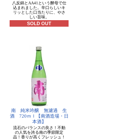
八反錦とAA41という酵母で仕
込まれました。辛口らしいキ
リッとした口当たりに、やさ
しい旨味。
SOLD OUT
南 純米吟醸 無濾過 生
酒 720ｍｌ【南酒造場・日
本酒】
流石のバランスの良さ！不動
の人気を誇る南の季節限定
品！香りが高くフレッシュ！