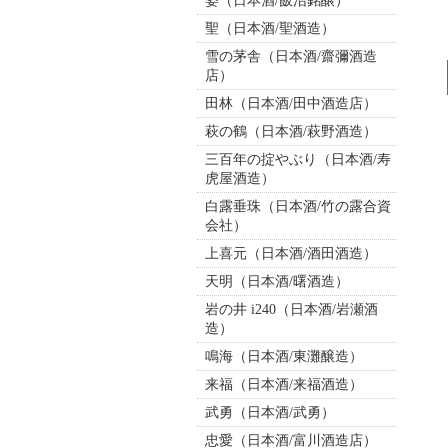
姿（日本酒/飯沼銘醸）
聖（日本酒/聖酒造）
雪の茅舎（日本酒/齋彌酒造
店）
田林（日本酒/田中酒造店）
萩の鶴（日本酒/萩野酒造）
三百年の掟やぶり（日本酒/寿
虎屋酒造）
白露垂珠（日本酒/竹の露合資
会社）
上喜元（日本酒/酒田酒造）
天明（日本酒/曙酒造）
岩の井 i240（日本酒/岩瀬酒
造）
鳴海（日本酒/東灘醸造）
来福（日本酒/来福酒造）
武勇（日本酒/武勇）
忠愛（日本酒/富川酒造店）