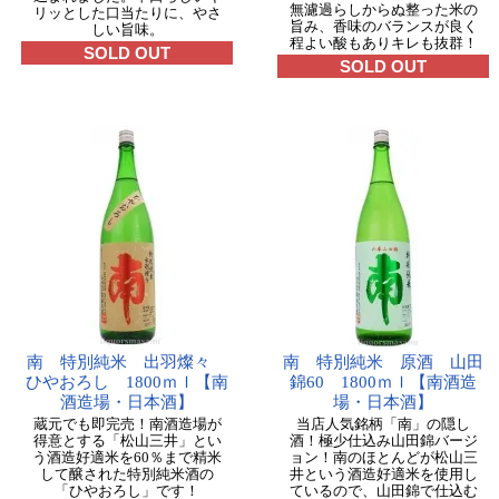
無濾過らしからぬ整った米の
リッとした口当たりに、やさ
旨み、香味のバランスが良く
しい旨味。
程よい酸もありキレも抜群！
SOLD OUT
SOLD OUT
南 特別純米 出羽燦々
南 特別純米 原酒 山田
ひやおろし 1800ｍｌ【南
錦60 1800ｍｌ【南酒造
酒造場・日本酒】
場・日本酒】
蔵元でも即完売！南酒造場が
当店人気銘柄「南」の隠し
得意とする「松山三井」とい
酒！極少仕込み山田錦バージ
う酒造好適米を60％まで精米
ョン！南のほとんどが松山三
して醸された特別純米酒の
井という酒造好適米を使用し
「ひやおろし」です！
ているので、山田錦で仕込む