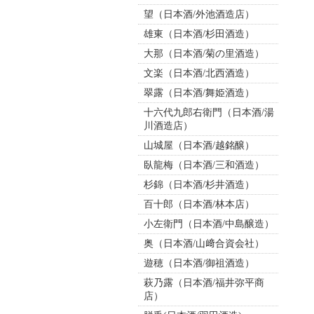
望（日本酒/外池酒造店）
雄東（日本酒/杉田酒造）
大那（日本酒/菊の里酒造）
文楽（日本酒/北西酒造）
翠露（日本酒/舞姫酒造）
十六代九郎右衛門（日本酒/湯
川酒造店）
山城屋（日本酒/越銘醸）
臥龍梅（日本酒/三和酒造）
杉錦（日本酒/杉井酒造）
百十郎（日本酒/林本店）
小左衛門（日本酒/中島醸造）
奥（日本酒/山﨑合資会社）
遊穂（日本酒/御祖酒造）
萩乃露（日本酒/福井弥平商
店）