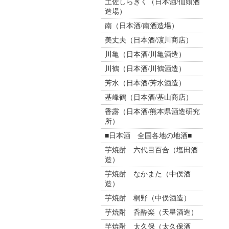
土佐しらぎく（日本酒/仙頭酒
造場）
南（日本酒/南酒造場）
美丈夫（日本酒/濵川商店）
川亀（日本酒/川亀酒造）
川鶴（日本酒/川鶴酒造）
芳水（日本酒/芳水酒造）
基峰鶴（日本酒/基山商店）
香露（日本酒/熊本県酒造研究
所）
■日本酒 全国各地の地酒■
芋焼酎 六代目百合（塩田酒
造）
芋焼酎 なかまた（中俣酒
造）
芋焼酎 桐野（中俣酒造）
芋焼酎 呑酔楽（天星酒造）
芋焼酎 太久保（太久保酒