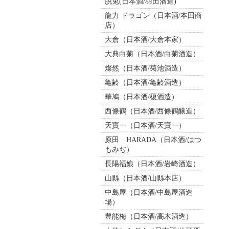
脱兎(日本酒/羽田酒造)
龍力 ドラゴン（日本酒/本田商
店）
大倉（日本酒/大倉本家）
大典白菊（日本酒/白菊酒造）
燦然（日本酒/菊池酒造）
亀齢（日本酒/亀齢酒造）
華鳩（日本酒/榎酒造）
西條鶴（日本酒/西條鶴醸造）
天寶一（日本酒/天寶一）
原田 HARADA（日本酒/はつ
もみぢ）
長陽福娘（日本酒/岩崎酒造）
山縣（日本酒/山縣本店）
中島屋（日本酒/中島屋酒造
場）
豊能梅（日本酒/高木酒造）