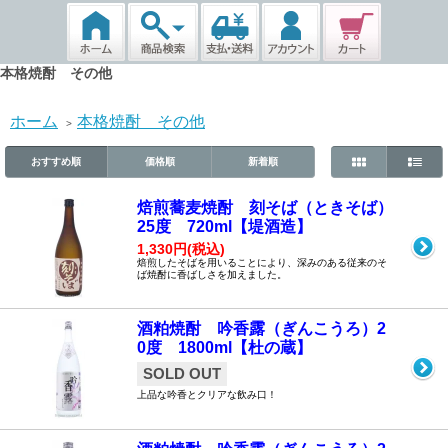
本格焼酎 その他
ホーム
本格焼酎 その他
>
おすすめ順
価格順
新着順
焙煎蕎麦焼酎 刻そば（ときそば）
25度 720ml【堤酒造】
1,330円(税込)
焙煎したそばを用いることにより、深みのある従来のそ
ば焼酎に香ばしさを加えました。
酒粕焼酎 吟香露（ぎんこうろ）2
0度 1800ml【杜の蔵】
SOLD OUT
上品な吟香とクリアな飲み口！