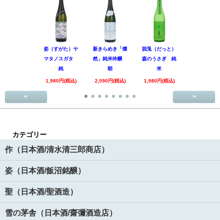
姿（すがた）ヤ
新きらめき「燦
脱兎（だっと）
香露（こう
マタノスガタ
然」純米吟醸
森のうさぎ 純
惑星9号 純
純
朝
米
酒
1,980円(税込)
2,090円(税込)
1,980円(税込)
1,890円(税
<
>
カテゴリー
作（日本酒/清水清三郎商店）
姿（日本酒/飯沼銘醸）
聖（日本酒/聖酒造）
雪の茅舎（日本酒/齋彌酒造店）