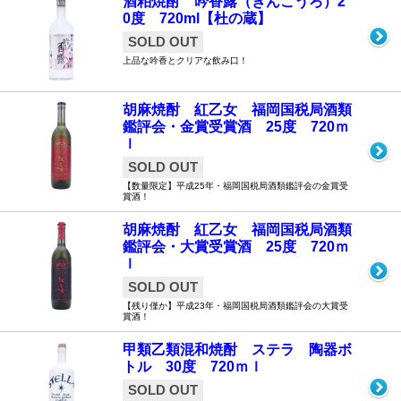
酒粕焼酎 吟香露（ぎんこうろ）2
0度 720ml【杜の蔵】
SOLD OUT
上品な吟香とクリアな飲み口！
胡麻焼酎 紅乙女 福岡国税局酒類
鑑評会・金賞受賞酒 25度 720ｍ
ｌ
SOLD OUT
【数量限定】平成25年・福岡国税局酒類鑑評会の金賞受
賞酒！
胡麻焼酎 紅乙女 福岡国税局酒類
鑑評会・大賞受賞酒 25度 720ｍ
ｌ
SOLD OUT
【残り僅か】平成23年・福岡国税局酒類鑑評会の大賞受
賞酒！
甲類乙類混和焼酎 ステラ 陶器ボ
トル 30度 720ｍｌ
SOLD OUT