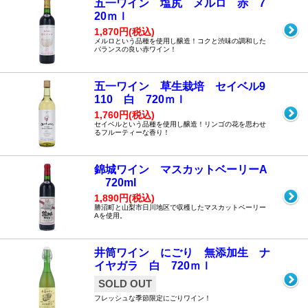
五一ワイン 塩尻 メルロ 赤 7
20ｍｌ
1,870円(税込)
メルロという品種を使用し醸造！コクと渋味の調和した
バランスの良い赤ワイン！
五一ワイン 草生栽培 セイベル9
110 白 720ｍｌ
1,760円(税込)
セイベルという品種を使用し醸造！リンゴの花を思わせ
るフルーティーな香り！
錦城ワイン マスカットベーリーA
720ml
1,890円(税込)
勝沼町と山梨市日川地区で収穫したマスカットベーリー
Aを使用。
井筒ワイン にごり 無添加生 ナ
イヤガラ 白 720ｍｌ
SOLD OUT
フレッシュな季節限定にごりワイン！