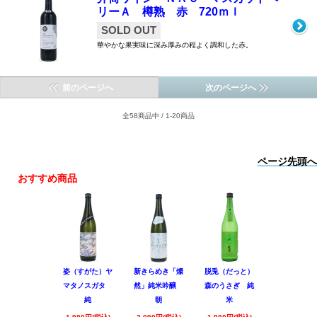
リーＡ 樽熟 赤 720ｍｌ
SOLD OUT
華やかな果実味に深み厚みの程よく調和した赤。
前のページへ
次のページへ
全58商品中 / 1-20商品
ページ先頭へ
おすすめ商品
姿（すがた）ヤ
新きらめき「燦
脱兎（だっと）
香露（こう
マタノスガタ
然」純米吟醸
森のうさぎ 純
惑星9号 純
純
朝
米
酒