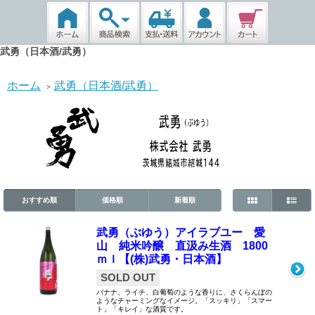
武勇（日本酒/武勇）
ホーム
武勇（日本酒/武勇）
>
おすすめ順
価格順
新着順
武勇（ぶゆう）アイラブユー 愛
山 純米吟醸 直汲み生酒 1800
ｍｌ【(株)武勇・日本酒】
SOLD OUT
バナナ、ライチ、白葡萄のような香りに、さくらんぼの
ようなチャーミングなイメージ。「スッキリ」「スマー
ト」「キレイ」な酒質です。