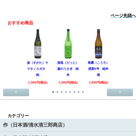
ページ先頭へ
おすすめ商品
姿（すがた）ヤ
脱兎（だっと）
香露（こうろ）
田林 特別
マタノスガタ
森のうさぎ 純
惑星9号 純米
酒 美山錦
純
米
酒
回
1,980円(税込)
1,980円(税込)
1,890円(税込)
3,520円(税
<
>
カテゴリー
作（日本酒/清水清三郎商店）