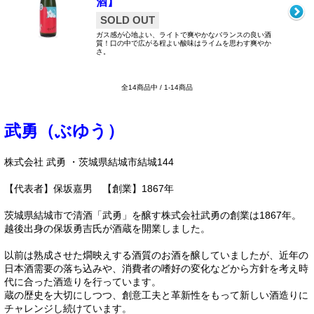
酒】
SOLD OUT
ガス感が心地よい、ライトで爽やかなバランスの良い酒
質！口の中で広がる程よい酸味はライムを思わす爽やか
さ。
全14商品中 / 1-14商品
武勇（ぶゆう）
株式会社 武勇 ・茨城県結城市結城144
【代表者】保坂嘉男 【創業】1867年
茨城県結城市で清酒「武勇」を醸す株式会社武勇の創業は1867年。
越後出身の保坂勇吉氏が酒蔵を開業しました。
以前は熟成させた燗映えする酒質のお酒を醸していましたが、近年の
日本酒需要の落ち込みや、消費者の嗜好の変化などから方針を考え時
代に合った酒造りを行っています。
蔵の歴史を大切にしつつ、創意工夫と革新性をもって新しい酒造りに
チャレンジし続けています。