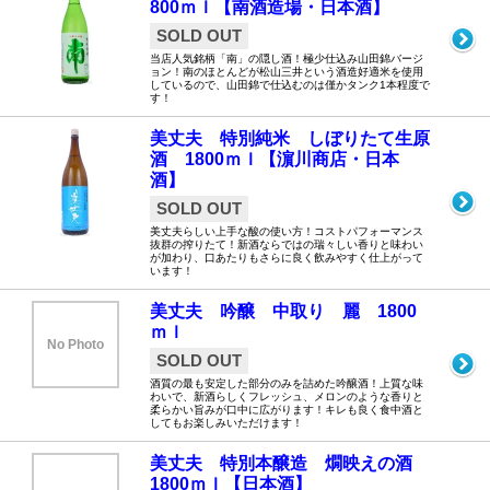
800ｍｌ【南酒造場・日本酒】
SOLD OUT
当店人気銘柄「南」の隠し酒！極少仕込み山田錦バージ
ョン！南のほとんどが松山三井という酒造好適米を使用
しているので、山田錦で仕込むのは僅かタンク1本程度で
す！
美丈夫 特別純米 しぼりたて生原
酒 1800ｍｌ【濵川商店・日本
酒】
SOLD OUT
美丈夫らしい上手な酸の使い方！コストパフォーマンス
抜群の搾りたて！新酒ならではの瑞々しい香りと味わい
が加わり、口あたりもさらに良く飲みやすく仕上がって
います！
美丈夫 吟醸 中取り 麗 1800
ｍｌ
No Photo
SOLD OUT
酒質の最も安定した部分のみを詰めた吟醸酒！上質な味
わいで、新酒らしくフレッシュ、メロンのような香りと
柔らかい旨みが口中に広がります！キレも良く食中酒と
してもお楽しみいただけます！
美丈夫 特別本醸造 燗映えの酒
1800ｍｌ【日本酒】