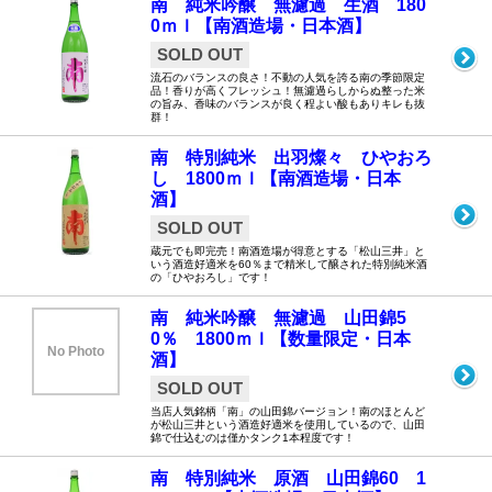
南 純米吟醸 無濾過 生酒 180
0ｍｌ【南酒造場・日本酒】
SOLD OUT
流石のバランスの良さ！不動の人気を誇る南の季節限定
品！香りが高くフレッシュ！無濾過らしからぬ整った米
の旨み、香味のバランスが良く程よい酸もありキレも抜
群！
南 特別純米 出羽燦々 ひやおろ
し 1800ｍｌ【南酒造場・日本
酒】
SOLD OUT
蔵元でも即完売！南酒造場が得意とする「松山三井」と
いう酒造好適米を60％まで精米して醸された特別純米酒
の「ひやおろし」です！
南 純米吟醸 無濾過 山田錦5
0％ 1800ｍｌ【数量限定・日本
No Photo
酒】
SOLD OUT
当店人気銘柄「南」の山田錦バージョン！南のほとんど
が松山三井という酒造好適米を使用しているので、山田
錦で仕込むのは僅かタンク1本程度です！
南 特別純米 原酒 山田錦60 1