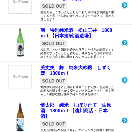
No Photo
SOLD OUT
美丈夫らしくすっきりとした口あたりの特別本醸造！燗
にすると香りと味わいがバランスよく一体化し、旨みも
増します！
南 特別純米酒 松山三井 1800
ｍｌ【日本酒/南酒造場】
SOLD OUT
松山三井という酒造好適米を使用した特別純米酒です！
綺麗ですっきりとした香りと、純米ならではの米の旨
み！キレも良く飲み飽きしない辛口のお酒です！
美丈夫 舞 純米大吟醸 しずく
媛 1800ｍｌ
No Photo
SOLD OUT
愛媛県で開発された酒造好適米「しずく媛」を使用した
純米大吟醸！柔らかく膨らみのある口あたりと、美丈夫
らしく絶妙な酸が後味のキレの良さを演出！
慎太郎 純米 しぼりたて 生原
酒 1800ｍｌ【濵川商店・日本
酒】
SOLD OUT
とある試飲会で発見！味わいのバランスが抜群！単に淡