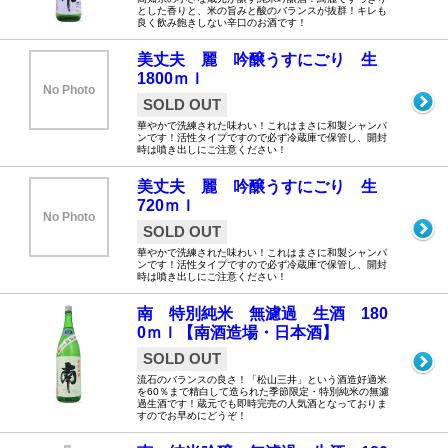
とした香りと、米の旨みと酸のバランスが抜群！キレも
良く飲み飽きしない辛口のお酒です！
美丈夫 麗 吟醸うすにごり 生
1800ｍｌ
No Photo
SOLD OUT
華やかで洗練された味わい！これはまさに和製シャンパ
ンです！活性タイプですので必ず冷蔵庫で保管し、開封
時は噴き出しにご注意ください！
美丈夫 麗 吟醸うすにごり 生
720ｍｌ
No Photo
SOLD OUT
華やかで洗練された味わい！これはまさに和製シャンパ
ンです！活性タイプですので必ず冷蔵庫で保管し、開封
時は噴き出しにご注意ください！
南 特別純米 無濾過 生酒 180
0ｍｌ【南酒造場・日本酒】
SOLD OUT
流石のバランスの良さ！「松山三井」という酒造好適米
を60％まで精白して造られた季節限定・特別純米の無濾
過生酒です！蔵元でも即時完売の人気酒となっておりま
すのでお早めにどうぞ！