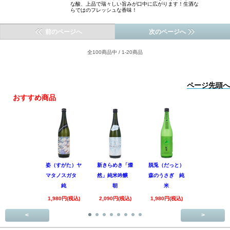
な酸、上品で瑞々しい旨みが口中に広がります！生酒な
らではのフレッシュな香味！
前のページへ
次のページへ
全100商品中 / 1-20商品
ページ先頭へ
おすすめ商品
姿（すがた）ヤ
新きらめき「燦
脱兎（だっと）
香露（こう
マタノスガタ
然」純米吟醸
森のうさぎ 純
惑星9号 純
純
朝
米
酒
1,980円(税込)
2,090円(税込)
1,980円(税込)
1,890円(税
<
>