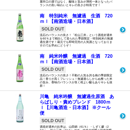
麗辛口の酒ではなく、酸味と旨みが渾然一体となったバ
ランスの良い味わいとキレの良さが特長です！
南 特別純米 無濾過 生酒 720
ｍｌ【南酒造場・日本酒】
SOLD OUT
流石のバランスの良さ！「松山三井」という酒造好適米
を60％まで精白して造られた季節限定・特別純米の無濾
過生酒です！蔵元でも即時完売の人気酒となっておりま
すのでお早めにどうぞ！
南 純米吟醸 無濾過 生酒 720
ｍｌ【南酒造場・日本酒】
SOLD OUT
流石のバランスの良さ！不動の人気を誇る南の季節限定
品！香りが高くフレッシュ！無濾過らしからぬ整った米
の旨み、香味のバランスが良く程よい酸もありキレも抜
群！
川亀 純米吟醸 無濾過生原酒 あ
らばしり・責めブレンド 1800ｍ
ｌ【川亀酒造・日本酒】 ※クール
便
SOLD OUT
酒造好適米の比率は、山田錦（61％）・しずく媛（2