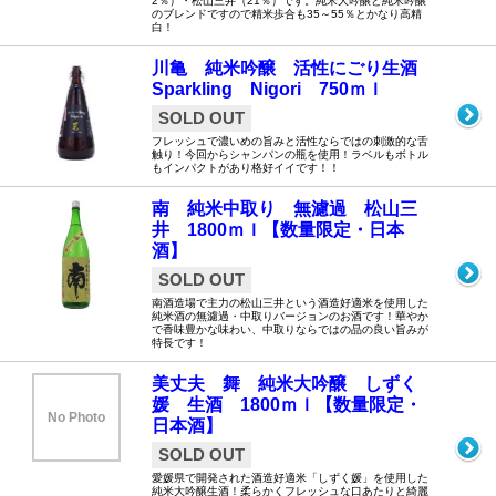
2％）・松山三井（21％）です。純米大吟醸と純米吟醸
のブレンドですので精米歩合も35～55％とかなり高精
白！
川亀 純米吟醸 活性にごり生酒
Sparkling Nigori 750ｍｌ
SOLD OUT
フレッシュで濃いめの旨みと活性ならではの刺激的な舌
触り！今回からシャンパンの瓶を使用！ラベルもボトル
もインパクトがあり格好イイです！！
南 純米中取り 無濾過 松山三
井 1800ｍｌ【数量限定・日本
酒】
SOLD OUT
南酒造場で主力の松山三井という酒造好適米を使用した
純米酒の無濾過・中取りバージョンのお酒です！華やか
で香味豊かな味わい、中取りならではの品の良い旨みが
特長です！
美丈夫 舞 純米大吟醸 しずく
媛 生酒 1800ｍｌ【数量限定・
No Photo
日本酒】
SOLD OUT
愛媛県で開発された酒造好適米「しずく媛」を使用した
純米大吟醸生酒！柔らかくフレッシュな口あたりと綺麗