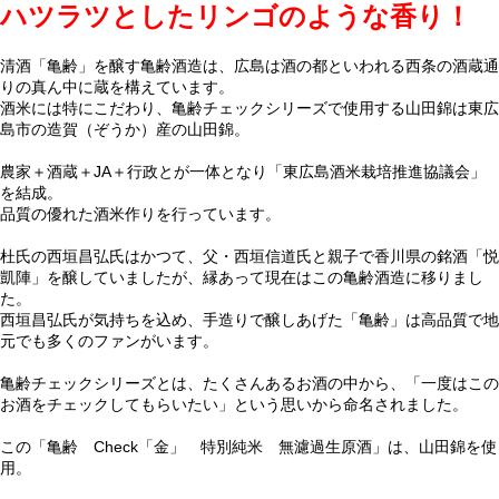
ハツラツとしたリンゴのような香り！
清酒「亀齢」を醸す亀齢酒造は、広島は酒の都といわれる西条の酒蔵通
りの真ん中に蔵を構えています。
酒米には特にこだわり、亀齢チェックシリーズで使用する山田錦は東広
島市の造賀（ぞうか）産の山田錦。
農家＋酒蔵＋JA＋行政とが一体となり「東広島酒米栽培推進協議会」
を結成。
品質の優れた酒米作りを行っています。
杜氏の西垣昌弘氏はかつて、父・西垣信道氏と親子で香川県の銘酒「悦
凱陣」を醸していましたが、縁あって現在はこの亀齢酒造に移りまし
た。
西垣昌弘氏が気持ちを込め、手造りで醸しあげた「亀齢」は高品質で地
元でも多くのファンがいます。
亀齢チェックシリーズとは、たくさんあるお酒の中から、「一度はこの
お酒をチェックしてもらいたい」という思いから命名されました。
この「亀齢 Check「金」 特別純米 無濾過生原酒」は、山田錦を使
用。