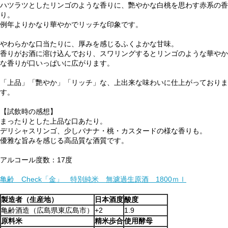
ハツラツとしたリンゴのような香りに、艷やかな白桃を思わす赤系の香
り。
例年よりかなり華やかでリッチな印象です。
やわらかな口当たりに、厚みを感じるふくよかな甘味。
香りがお酒に溶け込んでおり、スワリングするとリンゴのような華やか
な香りが口いっぱいに広がります。
「上品」「艷やか」「リッチ」な、上出来な味わいに仕上がっておりま
す。
【試飲時の感想】
まったりとした上品な口あたり。
デリシャスリンゴ、少しバナナ・桃・カスタードの様な香りも。
優雅な旨みを感じる高品質な酒質です。
アルコール度数：17度
亀齢 Check「金」 特別純米 無濾過生原酒 1800ｍｌ
製造者（生産地）
日本酒度
酸度
亀齢酒造（広島県東広島市）
+2
1.9
原料米
精米歩合
使用酵母