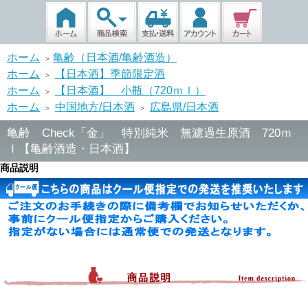
ホーム
亀齢（日本酒/亀齢酒造）
>
ホーム
【日本酒】季節限定酒
>
ホーム
【日本酒】 小瓶（720ｍｌ）
>
ホーム
中国地方/日本酒
広島県/日本酒
>
>
亀齢 Check「金」 特別純米 無濾過生原酒 720ｍ
ｌ【亀齢酒造・日本酒】
商品説明