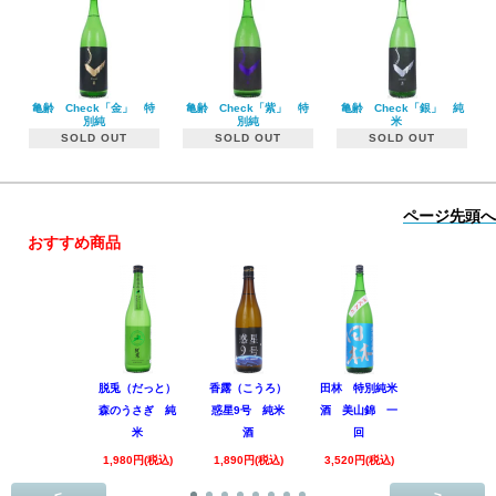
亀齢 Check「金」 特
亀齢 Check「紫」 特
亀齢 Check「銀」 純
別純
別純
米
SOLD OUT
SOLD OUT
SOLD OUT
ページ先頭へ
おすすめ商品
脱兎（だっと）
香露（こうろ）
田林 特別純米
黒松仙醸 
森のうさぎ 純
惑星9号 純米
酒 美山錦 一
吟醸 Coo
米
酒
回
1,980円(税
1,980円(税込)
1,890円(税込)
3,520円(税込)