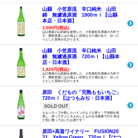
山縣 小笠原流 辛口純米 山田
錦 無濾過原酒 1800ｍｌ【山縣
本店・日本酒】
3,590円(税込)
山口県産の山田錦を使用した、小笠原杜氏渾身の力作で
す。開栓直後には心地よい自然なガス感があり、ゆった
りとした旨味が広がります。
山縣 小笠原流 辛口純米 山田
錦 無濾過原酒 720ｍｌ【山縣本
店・日本酒】
1,925円(税込)
山口県産の山田錦を使用した、小笠原杜氏渾身の力作で
す。開栓直後には心地よい自然なガス感があり、ゆった
りとした旨味が広がります。
原田 くだもの「完熟ももいちご」
720ｍｌ【はつもみぢ・日本酒】
SOLD OUT
ももシロップや熟したパインのような香り！千本錦を使
用し、搾ってすぐに火入れしたものを冷蔵庫で370 本ほ
ど別に囲っておいたお酒です！
原田×高畠ワイナリー FUSION20
21 Yellow Green 720ｍｌ【はつ