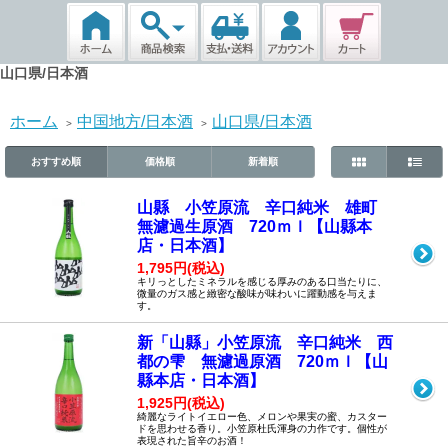
山口県/日本酒
ホーム
中国地方/日本酒
山口県/日本酒
>
>
おすすめ順
価格順
新着順
山縣 小笠原流 辛口純米 雄町
無濾過生原酒 720ｍｌ【山縣本
店・日本酒】
1,795円(税込)
キリっとしたミネラルを感じる厚みのある口当たりに、
微量のガス感と緻密な酸味が味わいに躍動感を与えま
す。
新「山縣」小笠原流 辛口純米 西
都の雫 無濾過原酒 720ｍｌ【山
縣本店・日本酒】
1,925円(税込)
綺麗なライトイエロー色、メロンや果実の蜜、カスター
ドを思わせる香り。小笠原杜氏渾身の力作です。個性が
表現された旨辛のお酒！