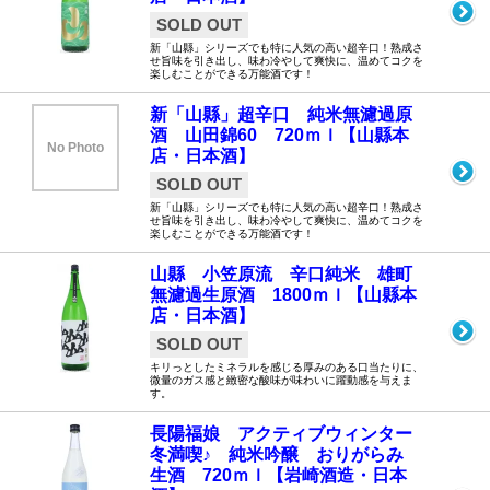
SOLD OUT
新「山縣」シリーズでも特に人気の高い超辛口！熟成さ
せ旨味を引き出し、味わ冷やして爽快に、温めてコクを
楽しむことができる万能酒です！
新「山縣」超辛口 純米無濾過原
酒 山田錦60 720ｍｌ【山縣本
No Photo
店・日本酒】
SOLD OUT
新「山縣」シリーズでも特に人気の高い超辛口！熟成さ
せ旨味を引き出し、味わ冷やして爽快に、温めてコクを
楽しむことができる万能酒です！
山縣 小笠原流 辛口純米 雄町
無濾過生原酒 1800ｍｌ【山縣本
店・日本酒】
SOLD OUT
キリっとしたミネラルを感じる厚みのある口当たりに、
微量のガス感と緻密な酸味が味わいに躍動感を与えま
す。
長陽福娘 アクティブウィンター
冬満喫♪ 純米吟醸 おりがらみ
生酒 720ｍｌ【岩崎酒造・日本