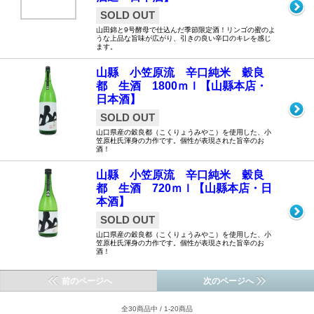
SOLD OUT
山田錦と9号酵母で仕込んだ季節限定酒！リンゴの蜜のよ
うな上品な旨味が広がり、引きの良い辛口のキレを感じ
ます。
山縣 小笠原流 辛口純米 穀良
都 生酒 1800ｍｌ【山縣本店・
日本酒】
SOLD OUT
山口県産の穀良都（こくりょうみやこ）を使用した、小
笠原杜氏渾身の力作です。個性が表現された旨辛のお
酒！
山縣 小笠原流 辛口純米 穀良
都 生酒 720ｍｌ【山縣本店・日
本酒】
SOLD OUT
山口県産の穀良都（こくりょうみやこ）を使用した、小
笠原杜氏渾身の力作です。個性が表現された旨辛のお
酒！
前のページへ
次のページへ
全30商品中 / 1-20商品