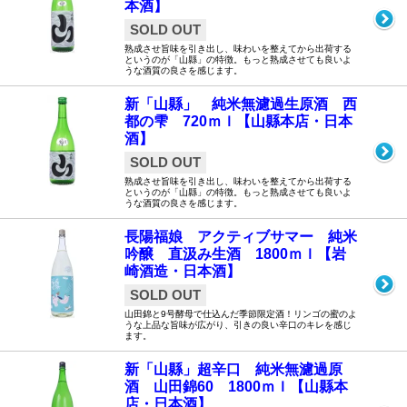
本酒】
SOLD OUT
熟成させ旨味を引き出し、味わいを整えてから出荷する
というのが「山縣」の特徴。もっと熟成させても良いよ
うな酒質の良さを感じます。
新「山縣」 純米無濾過生原酒 西
都の雫 720ｍｌ【山縣本店・日本
酒】
SOLD OUT
熟成させ旨味を引き出し、味わいを整えてから出荷する
というのが「山縣」の特徴。もっと熟成させても良いよ
うな酒質の良さを感じます。
長陽福娘 アクティブサマー 純米
吟醸 直汲み生酒 1800ｍｌ【岩
崎酒造・日本酒】
SOLD OUT
山田錦と9号酵母で仕込んだ季節限定酒！リンゴの蜜のよ
うな上品な旨味が広がり、引きの良い辛口のキレを感じ
ます。
新「山縣」超辛口 純米無濾過原
酒 山田錦60 1800ｍｌ【山縣本
店・日本酒】