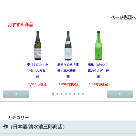
ページ先頭へ
おすすめ商品
姿（すがた）ヤ
新きらめき「燦
脱兎（だっと）
香露（こう
マタノスガタ
然」純米吟醸
森のうさぎ 純
惑星9号 純
純
朝
米
酒
1,980円(税込)
2,090円(税込)
1,980円(税込)
1,890円(税
<
>
カテゴリー
作（日本酒/清水清三郎商店）