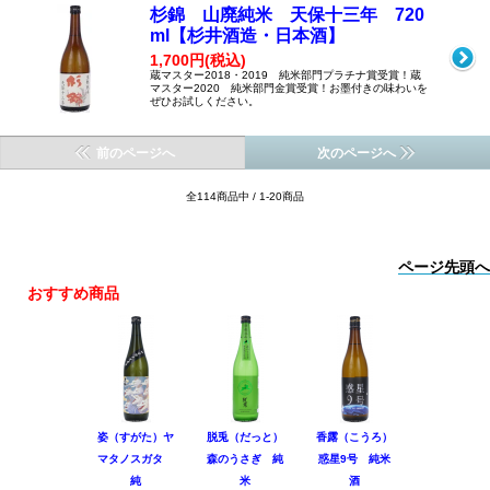
杉錦 山廃純米 天保十三年 720
ml【杉井酒造・日本酒】
1,700円(税込)
蔵マスター2018・2019 純米部門プラチナ賞受賞！蔵
マスター2020 純米部門金賞受賞！お墨付きの味わいを
ぜひお試しください。
前のページへ
次のページへ
全114商品中 / 1-20商品
ページ先頭へ
おすすめ商品
姿（すがた）ヤ
脱兎（だっと）
香露（こうろ）
田林 特別
マタノスガタ
森のうさぎ 純
惑星9号 純米
酒 美山錦
純
米
酒
回