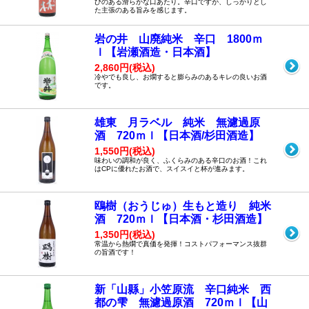
びのある滑らかな口あたり。辛口ですが、しっかりとし
た主張のある旨みを感じます。
岩の井 山廃純米 辛口 1800ｍ
ｌ【岩瀬酒造・日本酒】
2,860円(税込)
冷やでも良し、お燗すると膨らみのあるキレの良いお酒
です。
雄東 月ラベル 純米 無濾過原
酒 720ｍｌ【日本酒/杉田酒造】
1,550円(税込)
味わいの調和が良く、ふくらみのある辛口のお酒！これ
はCPに優れたお酒で、スイスイと杯が進みます。
鴎樹（おうじゅ）生もと造り 純米
酒 720ｍｌ【日本酒・杉田酒造】
1,350円(税込)
常温から熱燗で真価を発揮！コストパフォーマンス抜群
の旨酒です！
新「山縣」小笠原流 辛口純米 西
都の雫 無濾過原酒 720ｍｌ【山