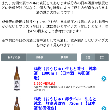
また、お酒の裏ラベルに表記してあります成分表の日本酒度や酸度な
どの数値だけではなく、個人的な味覚によって感じ方が違うのも日本
酒の魅力のひとつです！
成分表の酸度は解りやすいのですが、日本酒度とは酒に含まれる糖分
が少ないとプラス（辛口）、逆に多いとマイナス（甘口）となり、味
わいの目安として参考にできます！
基本的に辛口のお酒は食中酒としても適し、飲み飽きしないタイプの
ものが多く見られます！
おすすめ順
価格順
新着順
鴎樹（おうじゅ）生もと造り 純米
酒 1800ｍｌ【日本酒・杉田酒
造】
2,550円(税込)
常温から熱燗で真価を発揮！コストパフォーマンス抜群
の旨酒です！
鴎樹（おうじゅ）赤ラベル 生もと
純米 無濾過原酒 720ｍｌ【日本
酒/杉田酒造】