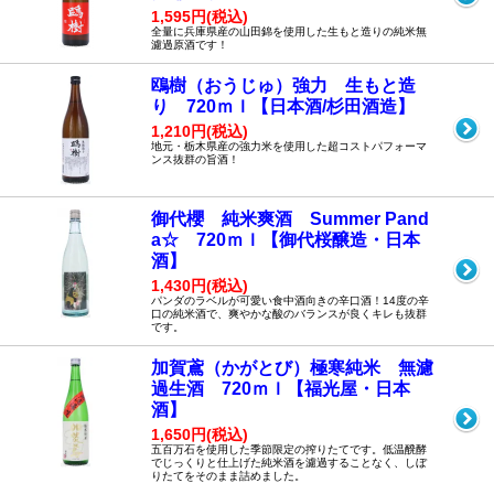
1,595円(税込)
全量に兵庫県産の山田錦を使用した生もと造りの純米無
濾過原酒です！
鴎樹（おうじゅ）強力 生もと造
り 720ｍｌ【日本酒/杉田酒造】
1,210円(税込)
地元・栃木県産の強力米を使用した超コストパフォーマ
ンス抜群の旨酒！
御代櫻 純米爽酒 Summer Pand
a☆ 720ｍｌ【御代桜醸造・日本
酒】
1,430円(税込)
パンダのラベルが可愛い食中酒向きの辛口酒！14度の辛
口の純米酒で、爽やかな酸のバランスが良くキレも抜群
です。
加賀鳶（かがとび）極寒純米 無濾
過生酒 720ｍｌ【福光屋・日本
酒】
1,650円(税込)
五百万石を使用した季節限定の搾りたてです。低温醗酵
でじっくりと仕上げた純米酒を濾過することなく、しぼ
りたてをそのまま詰めました。