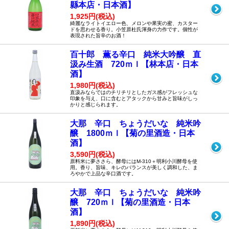
縣本店・日本酒】
1,925円(税込)
綺麗なライトイエロー色、メロンや果実の蜜、カスター
ドを思わせる香り。小笠原杜氏渾身の力作です。個性が
表現された旨辛のお酒！
百十郎 薫る辛口 純米大吟醸 直
汲み生酒 720ｍｌ【林本店・日本
酒】
1,980円(税込)
直汲みならではのチリチリとしたガス感がフレッシュな
印象を与え、口に含むとアタックから甘みと旨味がしっ
かりと感じられます。
大那 辛口 ちょうだいな 純米吟
醸 1800ｍｌ【菊の里酒造・日本
酒】
3,590円(税込)
原料米に夢ささら、酵母にはM-310＋明利小川酵母を使
用。香り、旨味、キレのバランスが美しく調和した、ま
ろやかで上品な辛口酒です。
大那 辛口 ちょうだいな 純米吟
醸 720ｍｌ【菊の里酒造・日本
酒】
1,890円(税込)