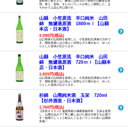
原料米に夢ささら、酵母にはM-310＋明利小川酵母を使
用。香り、旨味、キレのバランスが美しく調和した、ま
ろやかで上品な辛口酒です。
山縣 小笠原流 辛口純米 山田
錦 無濾過原酒 1800ｍｌ【山縣
本店・日本酒】
3,590円(税込)
山口県産の山田錦を使用した、小笠原杜氏渾身の力作で
す。開栓直後には心地よい自然なガス感があり、ゆった
りとした旨味が広がります。
山縣 小笠原流 辛口純米 山田
錦 無濾過原酒 720ｍｌ【山縣本
店・日本酒】
1,925円(税込)
山口県産の山田錦を使用した、小笠原杜氏渾身の力作で
す。開栓直後には心地よい自然なガス感があり、ゆった
りとした旨味が広がります。
杉錦 山廃純米酒 玉栄 720ml
【杉井酒造・日本酒】
1,760円(税込)
【店長オススメ】滋賀県産の減農薬栽培米・玉栄を使用
し、山廃仕込みで丁寧に醸しあげた蔵を代表するお酒で
す！熱燗でじっくり飲みたくなるバランスの良い山廃純
米酒！