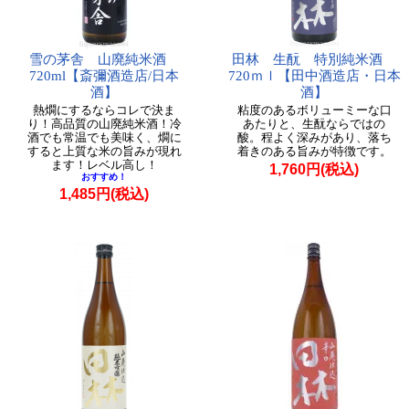
雪の茅舎 山廃純米酒
田林 生酛 特別純米酒
720ml【斎彌酒造店/日本
720ｍｌ【田中酒造店・日本
酒】
酒】
熱燗にするならコレで決ま
粘度のあるボリューミーな口
り！高品質の山廃純米酒！冷
あたりと、生酛ならではの
酒でも常温でも美味く、燗に
酸。程よく深みがあり、落ち
すると上質な米の旨みが現れ
着きのある旨みが特徴です。
ます！レベル高し！
1,760円(税込)
おすすめ！
1,485円(税込)