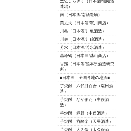
土佐しらぎく（日本酒/仙頭酒
造場）
南（日本酒/南酒造場）
美丈夫（日本酒/濵川商店）
川亀（日本酒/川亀酒造）
川鶴（日本酒/川鶴酒造）
芳水（日本酒/芳水酒造）
基峰鶴（日本酒/基山商店）
香露（日本酒/熊本県酒造研究
所）
■日本酒 全国各地の地酒■
芋焼酎 六代目百合（塩田酒
造）
芋焼酎 なかまた（中俣酒
造）
芋焼酎 桐野（中俣酒造）
芋焼酎 呑酔楽（天星酒造）
芋焼酎 太久保（太久保酒