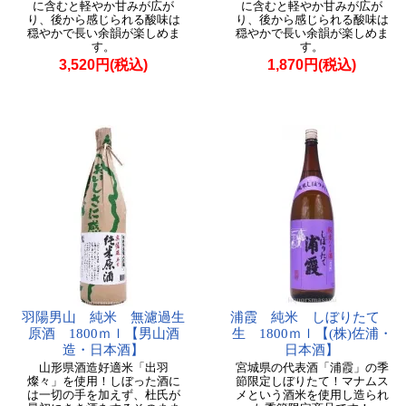
に含むと軽やか甘みが広が
に含むと軽やか甘みが広が
り、後から感じられる酸味は
り、後から感じられる酸味は
穏やかで長い余韻が楽しめま
穏やかで長い余韻が楽しめま
す。
す。
3,520円(税込)
1,870円(税込)
羽陽男山 純米 無濾過生
浦霞 純米 しぼりたて
原酒 1800ｍｌ【男山酒
生 1800ｍｌ【(株)佐浦・
造・日本酒】
日本酒】
山形県酒造好適米「出羽
宮城県の代表酒「浦霞」の季
燦々」を使用！しぼった酒に
節限定しぼりたて！マナムス
は一切の手を加えず、杜氏が
メという酒米を使用し造られ