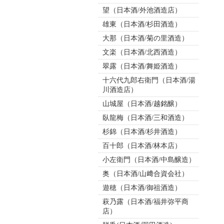
望（日本酒/外池酒造店）
雄東（日本酒/杉田酒造）
大那（日本酒/菊の里酒造）
文楽（日本酒/北西酒造）
翠露（日本酒/舞姫酒造）
十六代九郎右衛門（日本酒/湯
川酒造店）
山城屋（日本酒/越銘醸）
臥龍梅（日本酒/三和酒造）
杉錦（日本酒/杉井酒造）
百十郎（日本酒/林本店）
小左衛門（日本酒/中島醸造）
奥（日本酒/山﨑合資会社）
遊穂（日本酒/御祖酒造）
萩乃露（日本酒/福井弥平商
店）