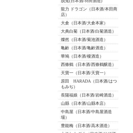
脱兎(日本酒/羽田酒造)
龍力 ドラゴン（日本酒/本田商
店）
大倉（日本酒/大倉本家）
大典白菊（日本酒/白菊酒造）
燦然（日本酒/菊池酒造）
亀齢（日本酒/亀齢酒造）
華鳩（日本酒/榎酒造）
西條鶴（日本酒/西條鶴醸造）
天寶一（日本酒/天寶一）
原田 HARADA（日本酒/はつ
もみぢ）
長陽福娘（日本酒/岩崎酒造）
山縣（日本酒/山縣本店）
中島屋（日本酒/中島屋酒造
場）
豊能梅（日本酒/高木酒造）