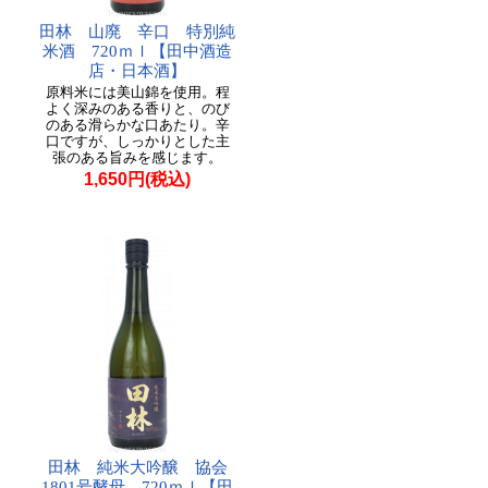
田林 山廃 辛口 特別純
米酒 720ｍｌ【田中酒造
店・日本酒】
原料米には美山錦を使用。程
よく深みのある香りと、のび
のある滑らかな口あたり。辛
口ですが、しっかりとした主
張のある旨みを感じます。
1,650円(税込)
田林 純米大吟醸 協会
1801号酵母 720ｍｌ【田