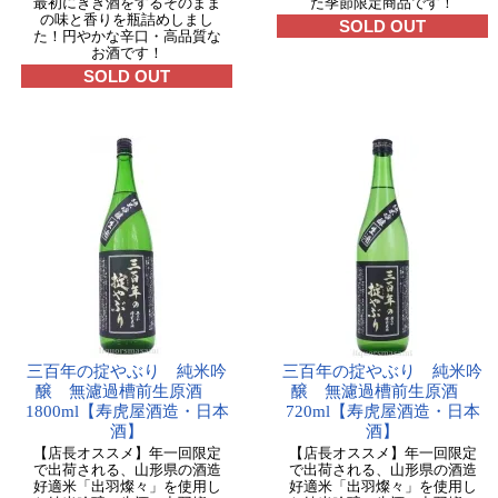
最初にきき酒をするそのまま
た季節限定商品です！
の味と香りを瓶詰めしまし
SOLD OUT
た！円やかな辛口・高品質な
お酒です！
SOLD OUT
三百年の掟やぶり 純米吟
三百年の掟やぶり 純米吟
醸 無濾過槽前生原酒
醸 無濾過槽前生原酒
1800ml【寿虎屋酒造・日本
720ml【寿虎屋酒造・日本
酒】
酒】
【店長オススメ】年一回限定
【店長オススメ】年一回限定
で出荷される、山形県の酒造
で出荷される、山形県の酒造
好適米「出羽燦々」を使用し
好適米「出羽燦々」を使用し