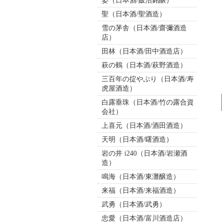
姿（日本酒/飯沼銘醸）
聖（日本酒/聖酒造）
雪の茅舎（日本酒/齋彌酒造
店）
田林（日本酒/田中酒造店）
萩の鶴（日本酒/萩野酒造）
三百年の掟やぶり（日本酒/寿
虎屋酒造）
白露垂珠（日本酒/竹の露合資
会社）
上喜元（日本酒/酒田酒造）
天明（日本酒/曙酒造）
岩の井 i240（日本酒/岩瀬酒
造）
鳴海（日本酒/東灘醸造）
来福（日本酒/来福酒造）
武勇（日本酒/武勇）
忠愛（日本酒/富川酒造店）