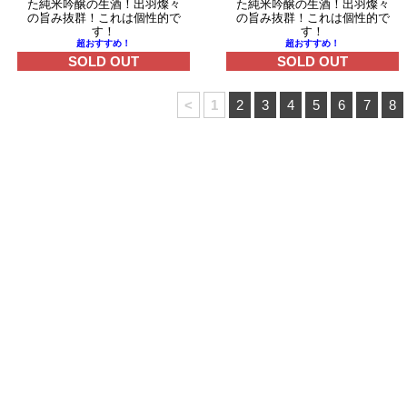
た純米吟醸の生酒！出羽燦々
た純米吟醸の生酒！出羽燦々
の旨み抜群！これは個性的で
の旨み抜群！これは個性的で
す！
す！
超おすすめ！
超おすすめ！
SOLD OUT
SOLD OUT
<
1
2
3
4
5
6
7
8