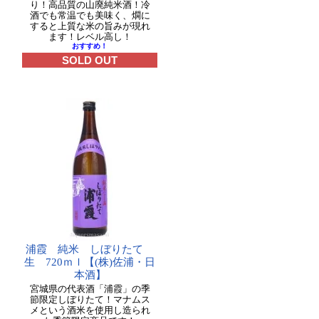
り！高品質の山廃純米酒！冷
酒でも常温でも美味く、燗に
すると上質な米の旨みが現れ
ます！レベル高し！
おすすめ！
SOLD OUT
浦霞 純米 しぼりたて
生 720ｍｌ【(株)佐浦・日
本酒】
宮城県の代表酒「浦霞」の季
節限定しぼりたて！マナムス
メという酒米を使用し造られ