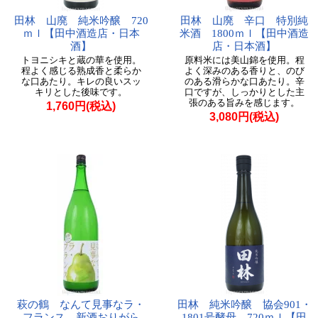
田林 山廃 純米吟醸 720
田林 山廃 辛口 特別純
ｍｌ【田中酒造店・日本
米酒 1800ｍｌ【田中酒造
酒】
店・日本酒】
トヨニシキと蔵の華を使用。
原料米には美山錦を使用。程
程よく感じる熟成香と柔らか
よく深みのある香りと、のび
な口あたり。キレの良いスッ
のある滑らかな口あたり。辛
キリとした後味です。
口ですが、しっかりとした主
張のある旨みを感じます。
1,760円(税込)
3,080円(税込)
萩の鶴 なんて見事なラ・
田林 純米吟醸 協会901・
フランス 新酒おりがら
1801号酵母 720ｍｌ【田