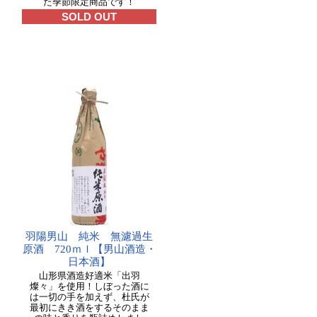
た季節限定商品です！
SOLD OUT
羽陽男山 純米 無濾過生
原酒 720ｍｌ【男山酒造・
日本酒】
山形県酒造好適米「出羽
燦々」を使用！しぼった酒に
は一切の手を加えず、杜氏が
最初にきき酒をするそのまま