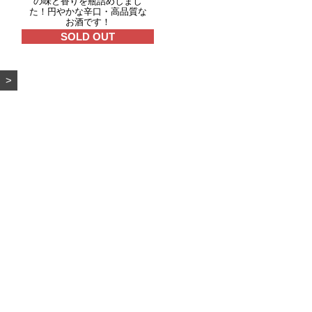
の味と香りを瓶詰めしまし
た！円やかな辛口・高品質な
お酒です！
SOLD OUT
>