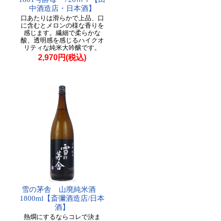
中酒造店・日本酒】
口あたりは滑らかで上品、口
に含むとメロンの様な香りを
感じます。繊細で柔らかな
酸、透明感を感じるハイクオ
リティな純米大吟醸です。
2,970円(税込)
雪の茅舎 山廃純米酒
1800ml【斎彌酒造店/日本
酒】
熱燗にするならコレで決ま