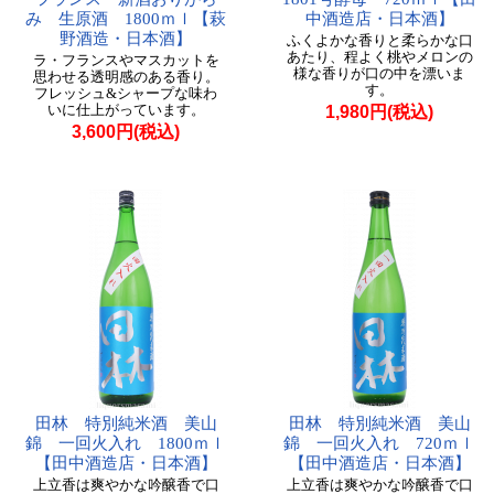
み 生原酒 1800ｍｌ【萩
中酒造店・日本酒】
野酒造・日本酒】
ふくよかな香りと柔らかな口
あたり、程よく桃やメロンの
ラ・フランスやマスカットを
様な香りが口の中を漂いま
思わせる透明感のある香り。
す。
フレッシュ&シャープな味わ
いに仕上がっています。
1,980円(税込)
3,600円(税込)
田林 特別純米酒 美山
田林 特別純米酒 美山
錦 一回火入れ 1800ｍｌ
錦 一回火入れ 720ｍｌ
【田中酒造店・日本酒】
【田中酒造店・日本酒】
上立香は爽やかな吟醸香で口
上立香は爽やかな吟醸香で口