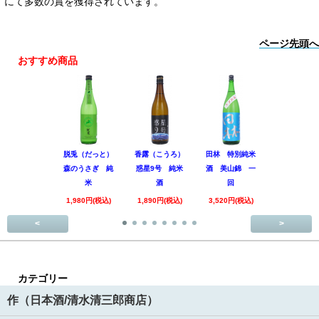
にて多数の賞を獲得されています。
ページ先頭へ
おすすめ商品
脱兎（だっと）
香露（こうろ）
田林 特別純米
黒松仙醸 
森のうさぎ 純
惑星9号 純米
酒 美山錦 一
吟醸 Coo
米
酒
回
1,980円(税
1,980円(税込)
1,890円(税込)
3,520円(税込)
<
>
カテゴリー
作（日本酒/清水清三郎商店）