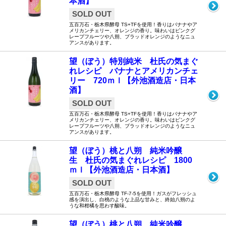
本酒】
SOLD OUT
五百万石・栃木県酵母 TS+TFを使用！香りはバナナやア
メリカンチェリー、オレンジの香り。味わいはピンクグ
レープフルーツや八朔、ブラッドオレンジのようなニュ
アンスがあります。
望（ぼう）特別純米 杜氏の気まぐ
れレシピ バナナとアメリカンチェ
リー 720ｍｌ【外池酒造店・日本
酒】
SOLD OUT
五百万石・栃木県酵母 TS+TFを使用！香りはバナナやア
メリカンチェリー、オレンジの香り。味わいはピンクグ
レープフルーツや八朔、ブラッドオレンジのようなニュ
アンスがあります。
望（ぼう）桃と八朔 純米吟醸
生 杜氏の気まぐれレシピ 1800
ｍｌ【外池酒造店・日本酒】
SOLD OUT
五百万石・栃木県酵母 TF-7-5を使用！ガスがフレッシュ
感を演出し、白桃のような上品な甘みと、終始八朔のよ
うな和柑橘を思わす酸味。
望（ぼう）桃と八朔 純米吟醸