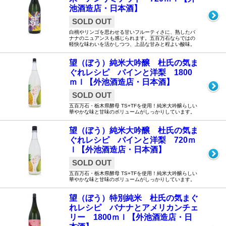
池酒造店・日本酒】
SOLD OUT
白桃やリンゴを思わせる甘いフルーティさに、熟したバ
ナナのニュアンスも感じられます。五百万石ならではの
軽快な味わいを活かしつつ、上品な甘みと程よい酸味。
望（ぼう）純米大吟醸 杜氏の気ま
ぐれレシピ パインと洋梨 1800
ｍｌ【外池酒造店・日本酒】
SOLD OUT
五百万石・栃木県酵母 TS+TFを使用！純米大吟醸らしい
華やかな味と甘味のボリュームがしっかりしています。
望（ぼう）純米大吟醸 杜氏の気ま
ぐれレシピ パインと洋梨 720ｍ
ｌ【外池酒造店・日本酒】
SOLD OUT
五百万石・栃木県酵母 TS+TFを使用！純米大吟醸らしい
華やかな味と甘味のボリュームがしっかりしています。
望（ぼう）特別純米 杜氏の気まぐ
れレシピ バナナとアメリカンチェ
リー 1800ｍｌ【外池酒造店・日