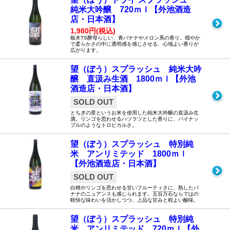
純米大吟醸 720ｍｌ【外池酒造
店・日本酒】
1,980円(税込)
栃木TS酵母らしい、青バナナやメロン系の香り。穏やか
で柔らかさの中に透明感を感じさせる、心地よい香りが
広がります。
望（ぼう）スプラッシュ 純米大吟
醸 直汲み生酒 1800ｍｌ【外池
酒造店・日本酒】
SOLD OUT
とちぎの星というお米を使用した純米大吟醸の直汲み生
酒。リンゴを思わせるハツラツとした香りに、パイナッ
プルのようなトロピカルさ。
望（ぼう）スプラッシュ 特別純
米 アンリミテッド 1800ｍｌ
【外池酒造店・日本酒】
SOLD OUT
白桃やリンゴを思わせる甘いフルーティさに、熟したバ
ナナのニュアンスも感じられます。五百万石ならではの
軽快な味わいを活かしつつ、上品な甘みと程よい酸味。
望（ぼう）スプラッシュ 特別純
米 アンリミテッド 720ｍｌ【外