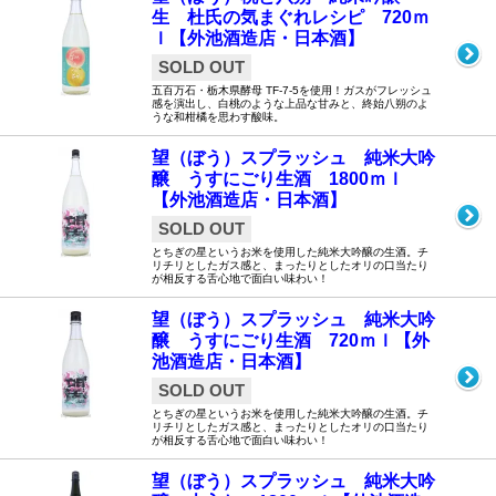
生 杜氏の気まぐれレシピ 720ｍ
ｌ【外池酒造店・日本酒】
SOLD OUT
五百万石・栃木県酵母 TF-7-5を使用！ガスがフレッシュ
感を演出し、白桃のような上品な甘みと、終始八朔のよ
うな和柑橘を思わす酸味。
望（ぼう）スプラッシュ 純米大吟
醸 うすにごり生酒 1800ｍｌ
【外池酒造店・日本酒】
SOLD OUT
とちぎの星というお米を使用した純米大吟醸の生酒。チ
リチリとしたガス感と、まったりとしたオリの口当たり
が相反する舌心地で面白い味わい！
望（ぼう）スプラッシュ 純米大吟
醸 うすにごり生酒 720ｍｌ【外
池酒造店・日本酒】
SOLD OUT
とちぎの星というお米を使用した純米大吟醸の生酒。チ
リチリとしたガス感と、まったりとしたオリの口当たり
が相反する舌心地で面白い味わい！
望（ぼう）スプラッシュ 純米大吟