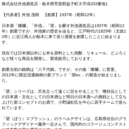
株式会社外池酒造店・栃木県芳賀郡益子町大字塙333番地1
【代表者】外池 茂樹 【創業】1937年（昭和12年）
日本酒「燦爛」「外池」「望」を醸す外池酒造店は1937年（昭和12
年）創業ですが、外池家の歴史を辿ると、江戸時代の1829年（文政1
2年）に近江商人が栃木に来て造り酒屋を創業したことに始まりま
す。
現在では日本酒以外にも米を原料とした焼酎、リキュール、どぶろく
など様々な商品を開発し、製造販売しております。
創業当初の銘柄は「八千代鶴」ですが、その後「燦爛」に変更。
2012年に限定流通銘柄の新ブランド「望bo:」の製造が始まりまし
た。
「望」シリーズは、爪先立って遠くに目をやることで、嗜好品として
の日本酒・文化としての日本酒など明日の日本酒への挑戦として立ち
上げた新コンセプトのお酒で、小野誠杜氏を中心に若手チームで造ら
れています。
「望（ぼう）スプラッシュ」のラベルデザインは、広島県在住のグラ
フィックデザイナー藤井一志さんで、国内外のコラージュコンテスト