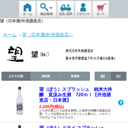
望（日本酒/外池酒造店）
ホーム
望（日本酒/外池酒造店）
>
おすすめ順
価格順
新着順
望（ぼう）スプラッシュ 純米大吟
醸 直汲み生酒 720ｍｌ【外池酒
造店・日本酒】
2,200円(税込)
とちぎの星というお米を使用した純米大吟醸の直汲み生
酒。リンゴを思わせるハツラツとした香りに、パイナッ
プルのようなトロピカルさ。
望（ぼう）ドライ スプラッシュ