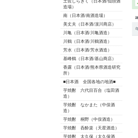
土佐しらぎく（日本酒/仙頭酒
造場）
南（日本酒/南酒造場）
美丈夫（日本酒/濵川商店）
川亀（日本酒/川亀酒造）
川鶴（日本酒/川鶴酒造）
芳水（日本酒/芳水酒造）
基峰鶴（日本酒/基山商店）
香露（日本酒/熊本県酒造研究
所）
■日本酒 全国各地の地酒■
芋焼酎 六代目百合（塩田酒
造）
芋焼酎 なかまた（中俣酒
造）
芋焼酎 桐野（中俣酒造）
芋焼酎 呑酔楽（天星酒造）
芋焼酎 太久保（太久保酒