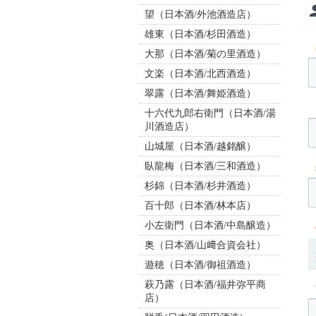
望（日本酒/外池酒造店）
雄東（日本酒/杉田酒造）
大那（日本酒/菊の里酒造）
文楽（日本酒/北西酒造）
翠露（日本酒/舞姫酒造）
十六代九郎右衛門（日本酒/湯
川酒造店）
山城屋（日本酒/越銘醸）
臥龍梅（日本酒/三和酒造）
杉錦（日本酒/杉井酒造）
百十郎（日本酒/林本店）
小左衛門（日本酒/中島醸造）
奥（日本酒/山﨑合資会社）
遊穂（日本酒/御祖酒造）
萩乃露（日本酒/福井弥平商
店）