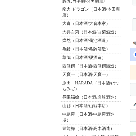
脱兎(日本酒/羽田酒造)
龍力 ドラゴン（日本酒/本田商
店）
大倉（日本酒/大倉本家）
大典白菊（日本酒/白菊酒造）
燦然（日本酒/菊池酒造）
亀齢（日本酒/亀齢酒造）
華鳩（日本酒/榎酒造）
西條鶴（日本酒/西條鶴醸造）
天寶一（日本酒/天寶一）
原田 HARADA（日本酒/はつ
もみぢ）
長陽福娘（日本酒/岩崎酒造）
山縣（日本酒/山縣本店）
中島屋（日本酒/中島屋酒造
場）
豊能梅（日本酒/高木酒造）