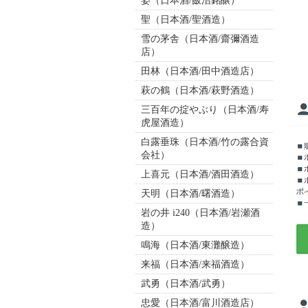
姿（日本酒/飯沼銘醸）
聖（日本酒/聖酒造）
雪の茅舎（日本酒/齋彌酒造
店）
田林（日本酒/田中酒造店）
萩の鶴（日本酒/萩野酒造）
三百年の掟やぶり（日本酒/寿
虎屋酒造）
白露垂珠（日本酒/竹の露合資
会社）
上喜元（日本酒/酒田酒造）
天明（日本酒/曙酒造）
岩の井 i240（日本酒/岩瀬酒
造）
鳴海（日本酒/東灘醸造）
来福（日本酒/来福酒造）
武勇（日本酒/武勇）
忠愛（日本酒/富川酒造店）