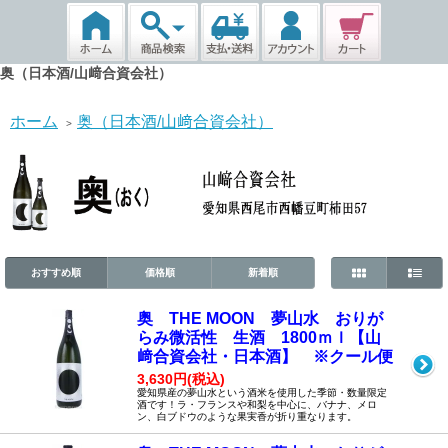
奥（日本酒/山﨑合資会社）
ホーム
奥（日本酒/山﨑合資会社）
>
おすすめ順
価格順
新着順
奥 THE MOON 夢山水 おりが
らみ微活性 生酒 1800ｍｌ【山
﨑合資会社・日本酒】 ※クール便
3,630円(税込)
愛知県産の夢山水という酒米を使用した季節・数量限定
酒です！ラ・フランスや和梨を中心に、バナナ、メロ
ン、白ブドウのような果実香が折り重なります。