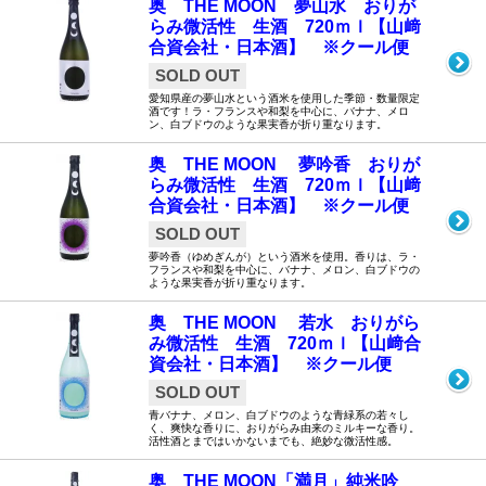
奥 THE MOON 夢山水 おりが
らみ微活性 生酒 720ｍｌ【山﨑
合資会社・日本酒】 ※クール便
SOLD OUT
愛知県産の夢山水という酒米を使用した季節・数量限定
酒です！ラ・フランスや和梨を中心に、バナナ、メロ
ン、白ブドウのような果実香が折り重なります。
奥 THE MOON 夢吟香 おりが
らみ微活性 生酒 720ｍｌ【山﨑
合資会社・日本酒】 ※クール便
SOLD OUT
夢吟香（ゆめぎんが）という酒米を使用。香りは、ラ・
フランスや和梨を中心に、バナナ、メロン、白ブドウの
ような果実香が折り重なります。
奥 THE MOON 若水 おりがら
み微活性 生酒 720ｍｌ【山﨑合
資会社・日本酒】 ※クール便
SOLD OUT
青バナナ、メロン、白ブドウのような青緑系の若々し
く、爽快な香りに、おりがらみ由来のミルキーな香り。
活性酒とまではいかないまでも、絶妙な微活性感。
奥 THE MOON「満月」純米吟