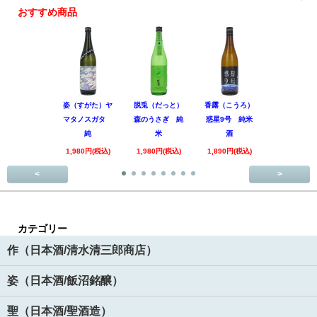
おすすめ商品
姿（すがた）ヤ
脱兎（だっと）
香露（こうろ）
田林 特別
マタノスガタ
森のうさぎ 純
惑星9号 純米
酒 美山錦
純
米
酒
回
1,980円(税込)
1,980円(税込)
1,890円(税込)
3,520円(税
<
>
カテゴリー
作（日本酒/清水清三郎商店）
姿（日本酒/飯沼銘醸）
聖（日本酒/聖酒造）