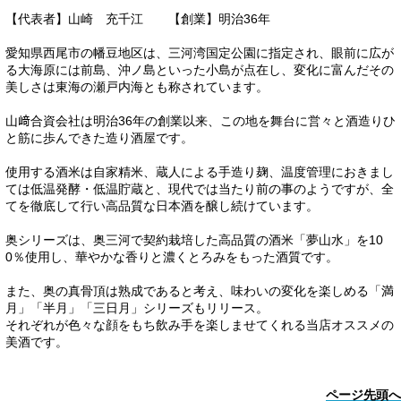
【代表者】山崎 充千江 【創業】明治36年
愛知県西尾市の幡豆地区は、三河湾国定公園に指定され、眼前に広が
る大海原には前島、沖ノ島といった小島が点在し、変化に富んだその
美しさは東海の瀬戸内海とも称されています。
山﨑合資会社は明治36年の創業以来、この地を舞台に営々と酒造りひ
と筋に歩んできた造り酒屋です。
使用する酒米は自家精米、蔵人による手造り麹、温度管理におきまし
ては低温発酵・低温貯蔵と、現代では当たり前の事のようですが、全
てを徹底して行い高品質な日本酒を醸し続けています。
奥シリーズは、奥三河で契約栽培した高品質の酒米「夢山水」を10
0％使用し、華やかな香りと濃くとろみをもった酒質です。
また、奥の真骨頂は熟成であると考え、味わいの変化を楽しめる「満
月」「半月」「三日月」シリーズもリリース。
それぞれが色々な顔をもち飲み手を楽しませてくれる当店オススメの
美酒です。
ページ先頭へ