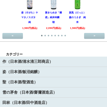
姿（すがた）ヤ
新きらめき「燦
脱兎（だっと）
香露（こう
マタノスガタ
然」純米吟醸
森のうさぎ 純
惑星9号 純
純
朝
米
酒
1,980円(税込)
2,090円(税込)
1,980円(税込)
1,890円(税
<
>
カテゴリー
作（日本酒/清水清三郎商店）
姿（日本酒/飯沼銘醸）
聖（日本酒/聖酒造）
雪の茅舎（日本酒/齋彌酒造店）
田林（日本酒/田中酒造店）