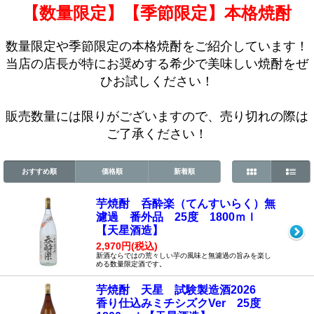
【数量限定】【季節限定】本格焼酎
数量限定や季節限定の本格焼酎をご紹介しています！
当店の店長が特にお奨めする希少で美味しい焼酎をぜ
ひお試しください！
販売数量には限りがございますので、売り切れの際は
ご了承ください！
おすすめ順
価格順
新着順
芋焼酎 呑酔楽（てんすいらく）無
濾過 番外品 25度 1800ｍｌ
【天星酒造】
2,970円(税込)
新酒ならではの荒々しい芋の風味と無濾過の旨みを楽し
める数量限定酒です。
芋焼酎 天星 試験製造酒2026
香り仕込みミチシズクVer 25度