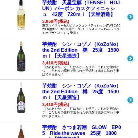
芋焼酎 天星宝醇（TENSEI HOJ
UN）バーボン カスクフィニッシ
ュ 42度 720ｍｌ【天星酒造】
3,850円(税込)
東京ウイスキー&スピリッツコンペティション(TWSC)20
23 焼酎OVER26%部門 No.1 Best of the Best（ベス
トオブザベスト）を受賞！
芋焼酎 シン・コゾノ（KoZoNo）
the 2nd Edition 甕 25度 1500
ｍｌ【天星酒造】
3,410円(税込)
「ひめあやか」と「紅はるか」を使用。これだけ複雑か
つ、こだわりの原料で造られた芋焼酎は滅多に味わう事
はできません！
芋焼酎 シン・コゾノ（KoZoNo）
the 2nd Edition 樽 25度 1500
ｍｌ【天星酒造】
3,410円(税込)
「ひめあやか」と「紅はるか」を使用。これだけ複雑か
つ、こだわりの原料で造られた芋焼酎は滅多に味わう事
はできません！
芋焼酎 さつま若潮 GLOW EP0
5 Ride the waves 25度 1800