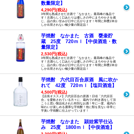
数量限定】
4,290円(税込)
3年間も熟成させた古酒で「なかまた」最高峰の逸品で
す！古酒らしく口あたりは優しさの中にまろやかさを感
じ、品の良い甘みが口中に広がります！年間に和甕2本分
しか出荷されない極少量の限定品！
芋焼酎 なかまた 古酒 甕壷貯
蔵 25度 720ｍｌ【中俣酒造・数
量限定】
2,530円(税込)
3年間も熟成させた古酒で「なかまた」最高峰の逸品で
す！古酒らしく口あたりは優しさの中にまろやかさを感
じ、品の良い甘みが口中に広がります！年間に和甕2本分
しか出荷されない極少量の限定品！
芋焼酎 六代目百合原酒 風に吹か
れて 42度 720ｍｌ【塩田酒造】
4,500円(税込)
【店長オススメ】六代目百合の原酒！日頃「六代目百
合」を愛飲されている方々に、蔵内での利き酒をして頂
こうと思い製品化された特別なお酒！年に一度、蔵内の
味わいが楽しめる濃厚な芋焼酎！他に類を見ない非常に
芋臭い芋焼酎に仕上がっています！
芋焼酎 なかまた 頴娃紫芋仕込
み 25度 1800ｍｌ【中俣酒造】