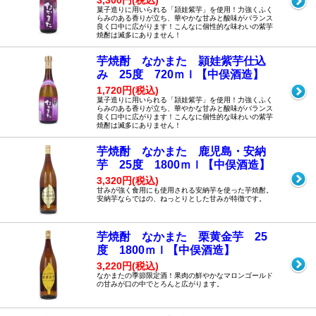
3,300円(税込)
菓子造りに用いられる「頴娃紫芋」を使用！力強くふく
らみのある香りが立ち、華やかな甘みと酸味がバランス
良く口中に広がります！こんなに個性的な味わいの紫芋
焼酎は滅多にありません！
芋焼酎 なかまた 頴娃紫芋仕込
み 25度 720ｍｌ【中俣酒造】
1,720円(税込)
菓子造りに用いられる「頴娃紫芋」を使用！力強くふく
らみのある香りが立ち、華やかな甘みと酸味がバランス
良く口中に広がります！こんなに個性的な味わいの紫芋
焼酎は滅多にありません！
芋焼酎 なかまた 鹿児島・安納
芋 25度 1800ｍｌ【中俣酒造】
3,320円(税込)
甘みが強く食用にも使用される安納芋を使った芋焼酎。
安納芋ならではの、ねっとりとした甘みが特徴です。
芋焼酎 なかまた 栗黄金芋 25
度 1800ｍｌ【中俣酒造】
3,220円(税込)
なかまたの季節限定酒！果肉の鮮やかなマロンゴールド
の甘みが口の中でとろんと広がります。