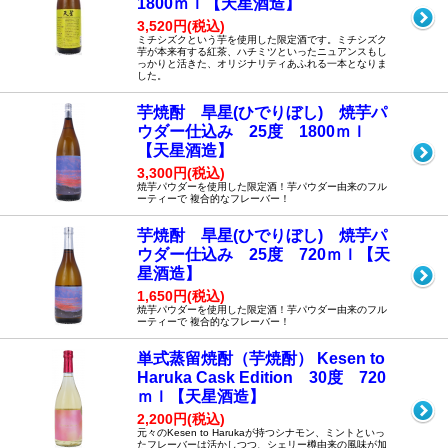
1800ｍｌ【天星酒造】
3,520円(税込)
ミチシズクという芋を使用した限定酒です。ミチシズク
芋が本来有する紅茶、ハチミツといったニュアンスもし
っかりと活きた、オリジナリティあふれる一本となりま
した。
芋焼酎 旱星(ひでりぼし) 焼芋パ
ウダー仕込み 25度 1800ｍｌ
【天星酒造】
3,300円(税込)
焼芋パウダーを使用した限定酒！芋パウダー由来のフル
ーティーで 複合的なフレーバー！
芋焼酎 旱星(ひでりぼし) 焼芋パ
ウダー仕込み 25度 720ｍｌ【天
星酒造】
1,650円(税込)
焼芋パウダーを使用した限定酒！芋パウダー由来のフル
ーティーで 複合的なフレーバー！
単式蒸留焼酎（芋焼酎） Kesen to
Haruka Cask Edition 30度 720
ｍｌ【天星酒造】
2,200円(税込)
元々のKesen to Harukaが持つシナモン、ミントといっ
たフレーバーは活かしつつ、シェリー樽由来の風味が加