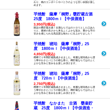
わり、桃のコンポートやバニラのような甘い余韻が楽し
めます。
芋焼酎 薩摩「桐野」甕貯蔵古酒
25度 1800ｍｌ【中俣酒造】
3,950円(税込)
限定の甕貯蔵古酒！古酒ならではのトロリとした口あた
りと、素材の良さから来るふくよかな旨み、豊かな芋の
甘みを感じられる高品質な味わいに仕上がりました！
芋焼酎 琥珀 薩摩「桐野」25
度 1800ｍｌ【中俣酒造】
4,850円(税込)
樫樽で１年間貯蔵熟成させました。奇麗な琥珀色から漂
う華やかさとバニラの様な香り。樽貯蔵ならではのふく
よかな甘みと旨みをお楽しみ頂けます。
芋焼酎 琥珀 薩摩「桐野」25
度 720ｍｌ【中俣酒造】
2,750円(税込)
樫樽で１年間貯蔵熟成させました。奇麗な琥珀色から漂
う華やかさとバニラの様な香り。樽貯蔵ならではのふく
よかな甘みと旨みをお楽しみ頂けます。
芋焼酎 なかまた 古酒 甕壷貯
蔵 25度 1800ｍｌ【中俣酒造・