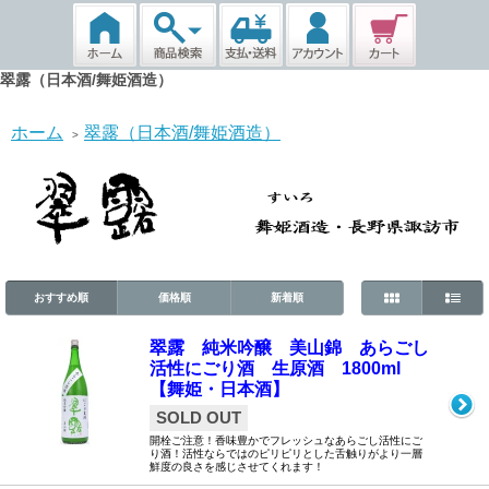
翠露（日本酒/舞姫酒造）
ホーム
翠露（日本酒/舞姫酒造）
>
おすすめ順
価格順
新着順
翠露 純米吟醸 美山錦 あらごし
活性にごり酒 生原酒 1800ml
【舞姫・日本酒】
SOLD OUT
開栓ご注意！香味豊かでフレッシュなあらごし活性にご
り酒！活性ならではのピリピリとした舌触りがより一層
鮮度の良さを感じさせてくれます！