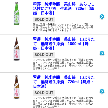
翠露 純米吟醸 美山錦 あらごし
活性にごり酒 生原酒 720ml【舞
姫・日本酒】
SOLD OUT
開栓ご注意！香味豊かでフレッシュなあらごし活性にご
り酒！活性ならではのピリピリとした舌触りがより一層
鮮度の良さを感じさせてくれます！
翠露 純米吟醸 美山錦 しぼりた
て 無濾過生原酒 1800ml【舞
姫・日本酒】
SOLD OUT
フレッシュで豊かな香味！当店おすすめ「翠露」の搾り
たて！フレッシュで濃厚な香りが立ち、無濾過生原酒の
濃く厚みのある旨みを感じます！香味のバランスの良さ
は翠露らしい仕上がり！
翠露 純米吟醸 美山錦 しぼりた
て 無濾過生原酒 720ml【舞姫・
日本酒】
SOLD OUT
フレッシュで豊かな香味！当店おすすめ「翠露」の搾り
たて！フレッシュで濃厚な香りが立ち、無濾過生原酒の
濃く厚みのある旨みを感じます！香味のバランスの良さ
は翠露らしい仕上がり！