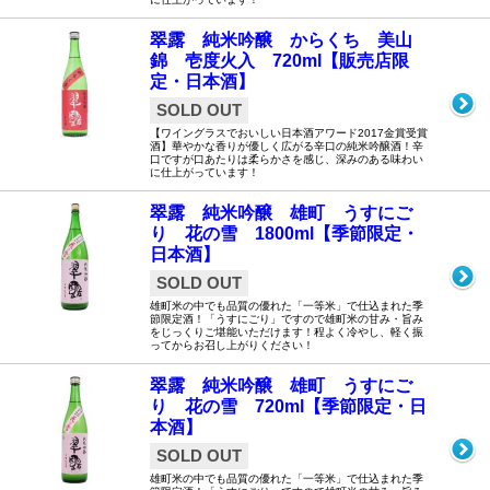
翠露 純米吟醸 からくち 美山
錦 壱度火入 720ml【販売店限
定・日本酒】
SOLD OUT
【ワイングラスでおいしい日本酒アワード2017金賞受賞
酒】華やかな香りが優しく広がる辛口の純米吟醸酒！辛
口ですが口あたりは柔らかさを感じ、深みのある味わい
に仕上がっています！
翠露 純米吟醸 雄町 うすにご
り 花の雪 1800ml【季節限定・
日本酒】
SOLD OUT
雄町米の中でも品質の優れた「一等米」で仕込まれた季
節限定酒！「うすにごり」ですので雄町米の甘み・旨み
をじっくりご堪能いただけます！程よく冷やし、軽く振
ってからお召し上がりください！
翠露 純米吟醸 雄町 うすにご
り 花の雪 720ml【季節限定・日
本酒】
SOLD OUT
雄町米の中でも品質の優れた「一等米」で仕込まれた季