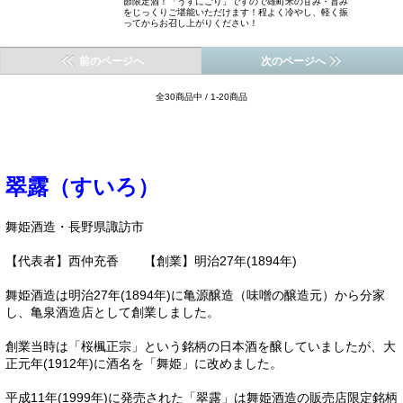
節限定酒！「うすにごり」ですので雄町米の甘み・旨み
をじっくりご堪能いただけます！程よく冷やし、軽く振
ってからお召し上がりください！
前のページへ
次のページへ
全30商品中 / 1-20商品
翠露（すいろ）
舞姫酒造・長野県諏訪市
【代表者】西仲充香 【創業】明治27年(1894年)
舞姫酒造は明治27年(1894年)に亀源醸造（味噌の醸造元）から分家
し、亀泉酒造店として創業しました。
創業当時は「桜楓正宗」という銘柄の日本酒を醸していましたが、大
正元年(1912年)に酒名を「舞姫」に改めました。
平成11年(1999年)に発売された「翠露」は舞姫酒造の販売店限定銘柄