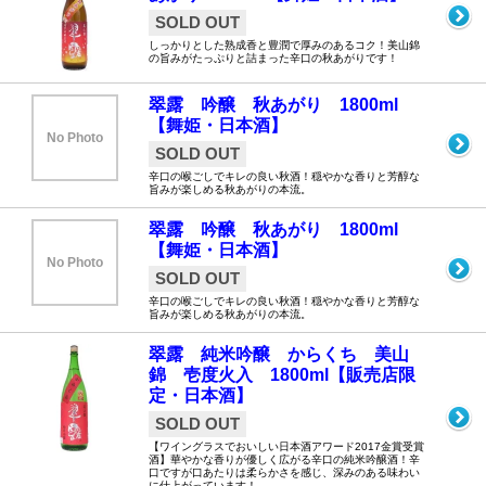
SOLD OUT
しっかりとした熟成香と豊潤で厚みのあるコク！美山錦
の旨みがたっぷりと詰まった辛口の秋あがりです！
翠露 吟醸 秋あがり 1800ml
【舞姫・日本酒】
No Photo
SOLD OUT
辛口の喉ごしでキレの良い秋酒！穏やかな香りと芳醇な
旨みが楽しめる秋あがりの本流。
翠露 吟醸 秋あがり 1800ml
【舞姫・日本酒】
No Photo
SOLD OUT
辛口の喉ごしでキレの良い秋酒！穏やかな香りと芳醇な
旨みが楽しめる秋あがりの本流。
翠露 純米吟醸 からくち 美山
錦 壱度火入 1800ml【販売店限
定・日本酒】
SOLD OUT
【ワイングラスでおいしい日本酒アワード2017金賞受賞
酒】華やかな香りが優しく広がる辛口の純米吟醸酒！辛
口ですが口あたりは柔らかさを感じ、深みのある味わい
に仕上がっています！