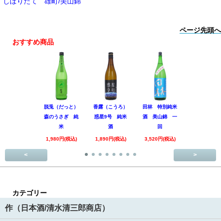
しぼりたて 雄町/美山錦
ページ先頭へ
おすすめ商品
脱兎（だっと）
香露（こうろ）
田林 特別純米
黒松仙醸 
森のうさぎ 純
惑星9号 純米
酒 美山錦 一
吟醸 Coo
米
酒
回
1,980円(税
1,980円(税込)
1,890円(税込)
3,520円(税込)
<
>
カテゴリー
作（日本酒/清水清三郎商店）