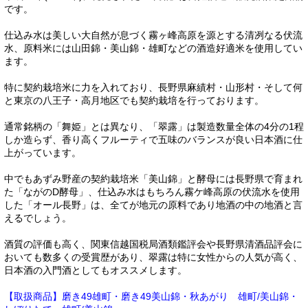
です。
仕込み水は美しい大自然が息づく霧ヶ峰高原を源とする清冽なる伏流
水、原料米には山田錦・美山錦・雄町などの酒造好適米を使用してい
ます。
特に契約栽培米に力を入れており、長野県麻績村・山形村・そして何
と東京の八王子・高月地区でも契約栽培を行っております。
通常銘柄の「舞姫」とは異なり、「翠露」は製造数量全体の4分の1程
しか造らず、香り高くフルーティで五味のバランスが良い日本酒に仕
上がっています。
中でもあずみ野産の契約栽培米「美山錦」と酵母には長野県で育まれ
た「ながのD酵母」、仕込み水はもちろん霧ケ峰高原の伏流水を使用
した「オール長野」は、全てが地元の原料であり地酒の中の地酒と言
えるでしょう。
酒質の評価も高く、関東信越国税局酒類鑑評会や長野県清酒品評会に
おいても数多くの受賞歴があり、翠露は特に女性からの人気が高く、
日本酒の入門酒としてもオススメします。
【取扱商品】磨き49雄町・磨き49美山錦・秋あがり 雄町/美山錦・