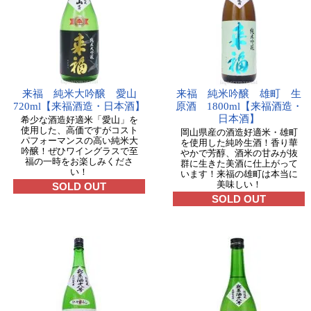
来福 純米大吟醸 愛山
来福 純米吟醸 雄町 生
720ml【来福酒造・日本酒】
原酒 1800ml【来福酒造・
日本酒】
希少な酒造好適米「愛山」を
使用した、高価ですがコスト
岡山県産の酒造好適米・雄町
パフォーマンスの高い純米大
を使用した純吟生酒！香り華
吟醸！ぜひワイングラスで至
やかで芳醇、酒米の甘みが抜
福の一時をお楽しみくださ
群に生きた美酒に仕上がって
い！
います！来福の雄町は本当に
美味しい！
SOLD OUT
SOLD OUT