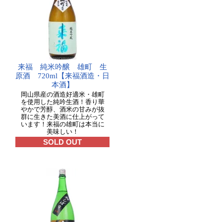
来福 純米吟醸 雄町 生
原酒 720ml【来福酒造・日
本酒】
岡山県産の酒造好適米・雄町
を使用した純吟生酒！香り華
やかで芳醇、酒米の甘みが抜
群に生きた美酒に仕上がって
います！来福の雄町は本当に
美味しい！
SOLD OUT