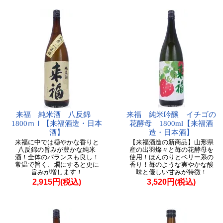
来福 純米酒 八反錦
来福 純米吟醸 イチゴの
1800ｍｌ【来福酒造・日本
花酵母 1800ml【来福酒
酒】
造・日本酒】
来福に中では穏やかな香りと
【来福酒造の新商品】山形県
八反錦の旨みが豊かな純米
産の出羽燦々と苺の花酵母を
酒！全体のバランスも良し！
使用！ほんのりとベリー系の
常温で旨く、燗にすると更に
香り！苺のような爽やかな酸
旨みが増します！
味と優しい甘みが特徴！
2,915円(税込)
3,520円(税込)