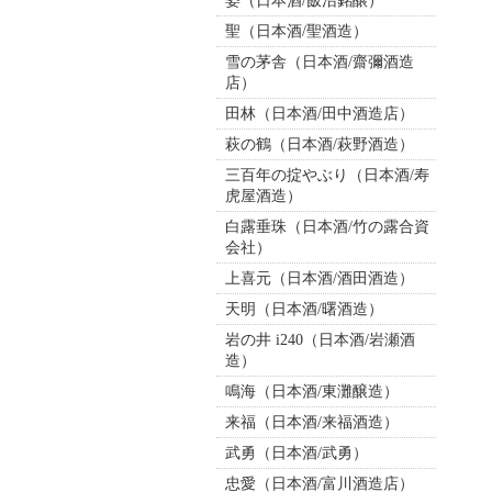
姿（日本酒/飯沼銘醸）
聖（日本酒/聖酒造）
雪の茅舎（日本酒/齋彌酒造
店）
田林（日本酒/田中酒造店）
萩の鶴（日本酒/萩野酒造）
三百年の掟やぶり（日本酒/寿
虎屋酒造）
白露垂珠（日本酒/竹の露合資
会社）
上喜元（日本酒/酒田酒造）
天明（日本酒/曙酒造）
岩の井 i240（日本酒/岩瀬酒
造）
鳴海（日本酒/東灘醸造）
来福（日本酒/来福酒造）
武勇（日本酒/武勇）
忠愛（日本酒/富川酒造店）