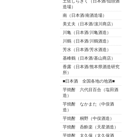
土佐しらぎく（日本酒/仙頭酒
造場）
南（日本酒/南酒造場）
美丈夫（日本酒/濵川商店）
川亀（日本酒/川亀酒造）
川鶴（日本酒/川鶴酒造）
芳水（日本酒/芳水酒造）
基峰鶴（日本酒/基山商店）
香露（日本酒/熊本県酒造研究
所）
■日本酒 全国各地の地酒■
芋焼酎 六代目百合（塩田酒
造）
芋焼酎 なかまた（中俣酒
造）
芋焼酎 桐野（中俣酒造）
芋焼酎 呑酔楽（天星酒造）
芋焼酎 太久保（太久保酒