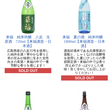
来福 純米吟醸 八反 生
来福 夏の酒 純米吟醸
原酒 720ml【来福酒造・日
1800ml【来福酒造・日本
本酒】
酒】
広島県産の八反35号を使用し
酒造好適米である兵庫県産の
た純吟生酒！華やかな香りと
渡船と、しゃくなげの花酵母
米の甘みが抜群に生きた女性
を使用した夏にぴったりの季
向きの美酒！来福の中で一番
節限定酒！来福の中では香り
芳醇な香りを感じます！
控えめでさっぱりとした後
味！良く冷やしてお召し上が
SOLD OUT
りください！
SOLD OUT