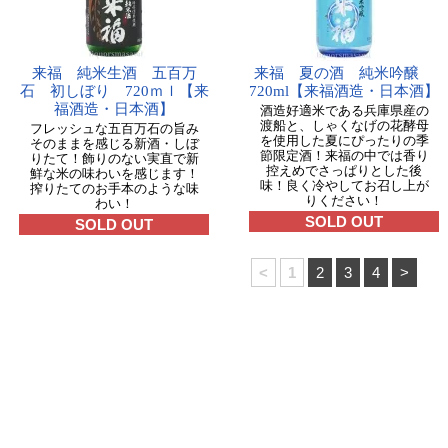
来福 純米生酒 五百万
来福 夏の酒 純米吟醸
石 初しぼり 720ｍｌ【来
720ml【来福酒造・日本酒】
福酒造・日本酒】
酒造好適米である兵庫県産の
渡船と、しゃくなげの花酵母
フレッシュな五百万石の旨み
を使用した夏にぴったりの季
そのままを感じる新酒・しぼ
節限定酒！来福の中では香り
りたて！飾りのない実直で新
控えめでさっぱりとした後
鮮な米の味わいを感じます！
味！良く冷やしてお召し上が
搾りたてのお手本のような味
りください！
わい！
SOLD OUT
SOLD OUT
<
1
2
3
4
>