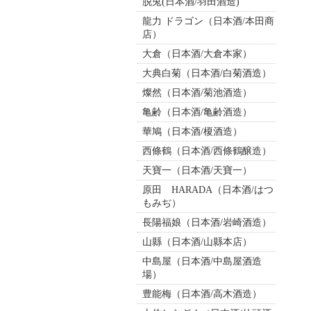
脱兎(日本酒/羽田酒造)
龍力 ドラゴン（日本酒/本田商
店）
大倉（日本酒/大倉本家）
大典白菊（日本酒/白菊酒造）
燦然（日本酒/菊池酒造）
亀齢（日本酒/亀齢酒造）
華鳩（日本酒/榎酒造）
西條鶴（日本酒/西條鶴醸造）
天寶一（日本酒/天寶一）
原田 HARADA（日本酒/はつ
もみぢ）
長陽福娘（日本酒/岩崎酒造）
山縣（日本酒/山縣本店）
中島屋（日本酒/中島屋酒造
場）
豊能梅（日本酒/高木酒造）