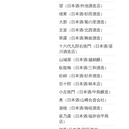
望（日本酒/外池酒造店）
雄東（日本酒/杉田酒造）
大那（日本酒/菊の里酒造）
文楽（日本酒/北西酒造）
翠露（日本酒/舞姫酒造）
十六代九郎右衛門（日本酒/湯
川酒造店）
山城屋（日本酒/越銘醸）
臥龍梅（日本酒/三和酒造）
杉錦（日本酒/杉井酒造）
百十郎（日本酒/林本店）
小左衛門（日本酒/中島醸造）
奥（日本酒/山﨑合資会社）
遊穂（日本酒/御祖酒造）
萩乃露（日本酒/福井弥平商
店）