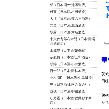
望（日本酒/外池酒造店）
雄東（日本酒/杉田酒造）
大那（日本酒/菊の里酒造）
文楽（日本酒/北西酒造）
翠露（日本酒/舞姫酒造）
十六代九郎右衛門（日本酒/湯
川酒造店）
山城屋（日本酒/越銘醸）
臥龍梅（日本酒/三和酒造）
華
杉錦（日本酒/杉井酒造）
百十郎（日本酒/林本店）
茨城
小左衛門（日本酒/中島醸造）
田穂
奥（日本酒/山﨑合資会社）
遊穂（日本酒/御祖酒造）
銘柄
萩乃露（日本酒/福井弥平商
られ
店）