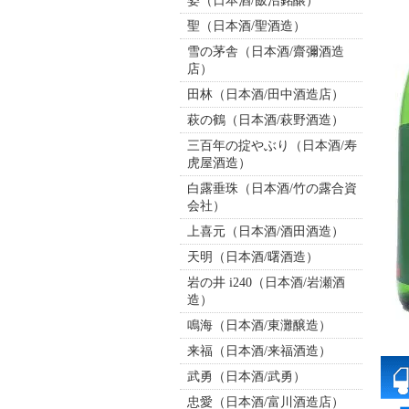
姿（日本酒/飯沼銘醸）
聖（日本酒/聖酒造）
雪の茅舎（日本酒/齋彌酒造
店）
田林（日本酒/田中酒造店）
萩の鶴（日本酒/萩野酒造）
三百年の掟やぶり（日本酒/寿
虎屋酒造）
白露垂珠（日本酒/竹の露合資
会社）
上喜元（日本酒/酒田酒造）
天明（日本酒/曙酒造）
岩の井 i240（日本酒/岩瀬酒
造）
鳴海（日本酒/東灘醸造）
来福（日本酒/来福酒造）
武勇（日本酒/武勇）
忠愛（日本酒/富川酒造店）