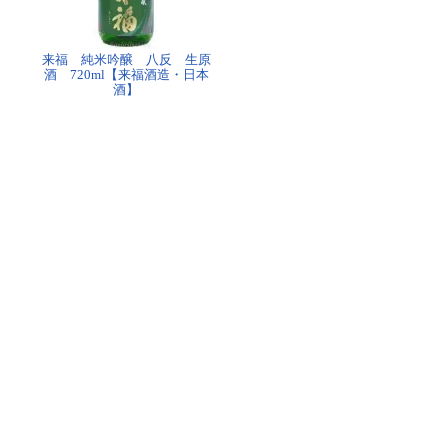
来福 純米吟醸 八反 生原
酒 720ml【来福酒造・日本
酒】