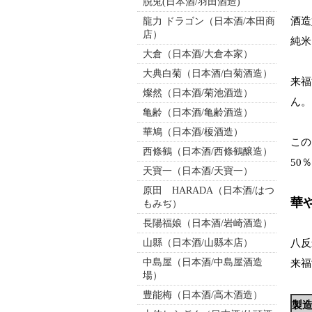
脱兎(日本酒/羽田酒造)
酒造
龍力 ドラゴン（日本酒/本田商
店）
純米
大倉（日本酒/大倉本家）
大典白菊（日本酒/白菊酒造）
来福
燦然（日本酒/菊池酒造）
ん。
亀齢（日本酒/亀齢酒造）
華鳩（日本酒/榎酒造）
この
西條鶴（日本酒/西條鶴醸造）
50
天寶一（日本酒/天寶一）
原田 HARADA（日本酒/はつ
華
もみぢ）
長陽福娘（日本酒/岩崎酒造）
山縣（日本酒/山縣本店）
八反
中島屋（日本酒/中島屋酒造
来福
場）
豊能梅（日本酒/高木酒造）
製