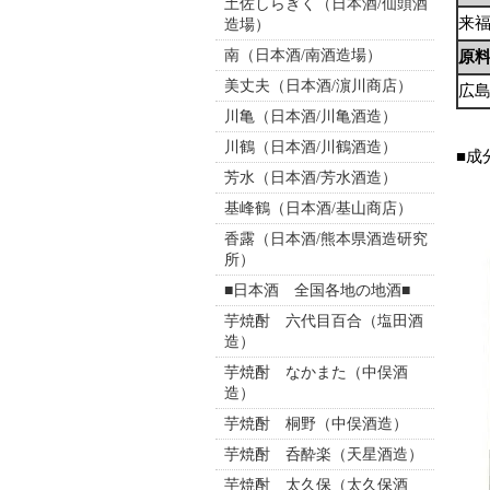
土佐しらぎく（日本酒/仙頭酒
来
造場）
南（日本酒/南酒造場）
原
美丈夫（日本酒/濵川商店）
広島
川亀（日本酒/川亀酒造）
川鶴（日本酒/川鶴酒造）
■成
芳水（日本酒/芳水酒造）
基峰鶴（日本酒/基山商店）
香露（日本酒/熊本県酒造研究
所）
■日本酒 全国各地の地酒■
芋焼酎 六代目百合（塩田酒
造）
芋焼酎 なかまた（中俣酒
造）
芋焼酎 桐野（中俣酒造）
芋焼酎 呑酔楽（天星酒造）
芋焼酎 太久保（太久保酒