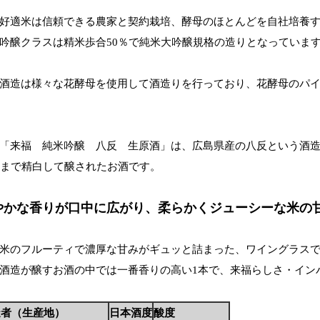
好適米は信頼できる農家と契約栽培、酵母のほとんどを自社培養
吟醸クラスは精米歩合50％で純米大吟醸規格の造りとなっていま
酒造は様々な花酵母を使用して酒造りを行っており、花酵母のパ
「来福 純米吟醸 八反 生原酒」は、広島県産の八反という酒
％まで精白して醸されたお酒です。
やかな香りが口中に広がり、柔らかくジューシーな米の
米のフルーティで濃厚な甘みがギュッと詰まった、ワイングラス
酒造が醸すお酒の中では一番香りの高い1本で、来福らしさ・イン
造者（生産地）
日本酒度
酸度