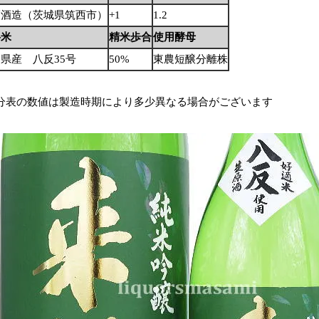
福酒造（茨城県筑西市）
+1
1.2
料米
精米歩合
使用酵母
県産 八反35号
50%
東農短醸分離株
分表の数値は製造時期により多少異なる場合がございます