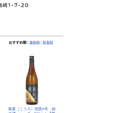
おすすめ順
|
価格順
|
新着順
香露（こうろ）惑星9号 純