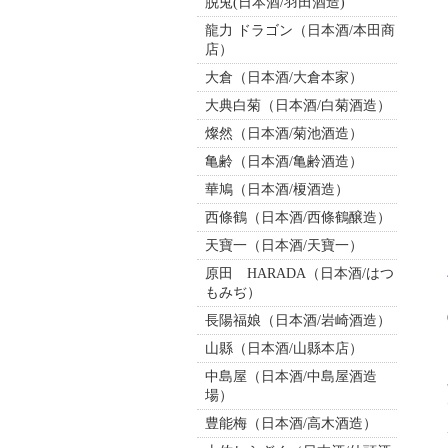
脱兎(日本酒/羽田酒造)
龍力 ドラゴン（日本酒/本田商
店）
大倉（日本酒/大倉本家）
大典白菊（日本酒/白菊酒造）
燦然（日本酒/菊池酒造）
亀齢（日本酒/亀齢酒造）
華鳩（日本酒/榎酒造）
西條鶴（日本酒/西條鶴醸造）
天寶一（日本酒/天寶一）
原田 HARADA（日本酒/はつ
もみぢ）
長陽福娘（日本酒/岩崎酒造）
山縣（日本酒/山縣本店）
中島屋（日本酒/中島屋酒造
場）
豊能梅（日本酒/高木酒造）