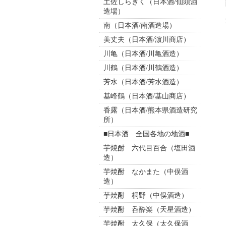
土佐しらぎく（日本酒/仙頭酒
造場）
南（日本酒/南酒造場）
美丈夫（日本酒/濵川商店）
川亀（日本酒/川亀酒造）
川鶴（日本酒/川鶴酒造）
芳水（日本酒/芳水酒造）
基峰鶴（日本酒/基山商店）
香露（日本酒/熊本県酒造研究
所）
■日本酒 全国各地の地酒■
芋焼酎 六代目百合（塩田酒
造）
芋焼酎 なかまた（中俣酒
造）
芋焼酎 桐野（中俣酒造）
芋焼酎 呑酔楽（天星酒造）
芋焼酎 太久保（太久保酒