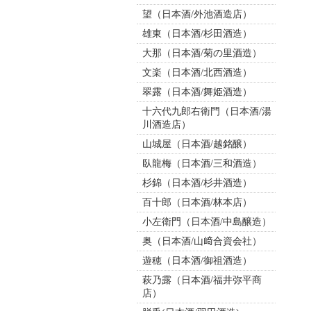
望（日本酒/外池酒造店）
雄東（日本酒/杉田酒造）
大那（日本酒/菊の里酒造）
文楽（日本酒/北西酒造）
翠露（日本酒/舞姫酒造）
十六代九郎右衛門（日本酒/湯
川酒造店）
山城屋（日本酒/越銘醸）
臥龍梅（日本酒/三和酒造）
杉錦（日本酒/杉井酒造）
百十郎（日本酒/林本店）
小左衛門（日本酒/中島醸造）
奥（日本酒/山﨑合資会社）
遊穂（日本酒/御祖酒造）
萩乃露（日本酒/福井弥平商
店）