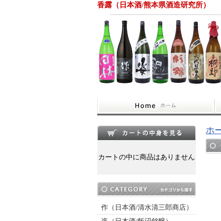
香露（日本酒/熊本県酒造研究所）
ホ
カートの中に商品はありません
作（日本酒/清水清三郎商店）