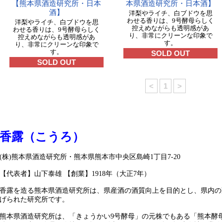
【熊本県酒造研究所・日本
本県酒造研究所・日本酒】
酒】
洋梨やライチ、白ブドウを思
わせる香りは、9号酵母らしく
洋梨やライチ、白ブドウを思
控えめながらも透明感があ
わせる香りは、9号酵母らしく
り、非常にクリーンな印象で
控えめながらも透明感があ
す。
り、非常にクリーンな印象で
す。
SOLD OUT
SOLD OUT
<
1
>
香露（こうろ）
(株)熊本県酒造研究所・熊本県熊本市中央区島崎1丁目7-20
【代表者】山下泰雄 【創業】1918年（大正7年）
香露を造る熊本県酒造研究所は、県産酒の酒質向上を目的とし、県内の
げられた研究所です。
熊本県酒造研究所は、「きょうかい9号酵母」の元株でもある「熊本酵