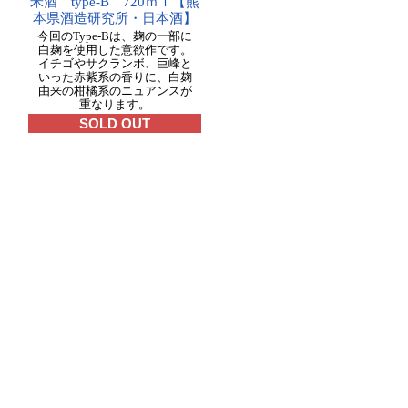
米酒 type-B 720ｍｌ【熊
本県酒造研究所・日本酒】
今回のType-Bは、麹の一部に
白麹を使用した意欲作です。
イチゴやサクランボ、巨峰と
いった赤紫系の香りに、白麹
由来の柑橘系のニュアンスが
重なります。
SOLD OUT