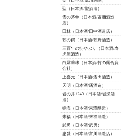
姿（日本酒/飯沼銘醸）
聖（日本酒/聖酒造）
雪の茅舎（日本酒/齋彌酒造
店）
田林（日本酒/田中酒造店）
萩の鶴（日本酒/萩野酒造）
三百年の掟やぶり（日本酒/寿
虎屋酒造）
白露垂珠（日本酒/竹の露合資
会社）
上喜元（日本酒/酒田酒造）
天明（日本酒/曙酒造）
岩の井 i240（日本酒/岩瀬酒
造）
鳴海（日本酒/東灘醸造）
来福（日本酒/来福酒造）
武勇（日本酒/武勇）
忠愛（日本酒/富川酒造店）