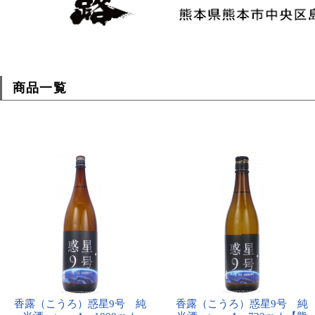
商品一覧
香露（こうろ）惑星9号 純
香露（こうろ）惑星9号 純