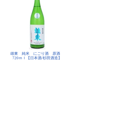
雄東 純米 にごり酒 原酒
720ｍｌ【日本酒/杉田酒造】