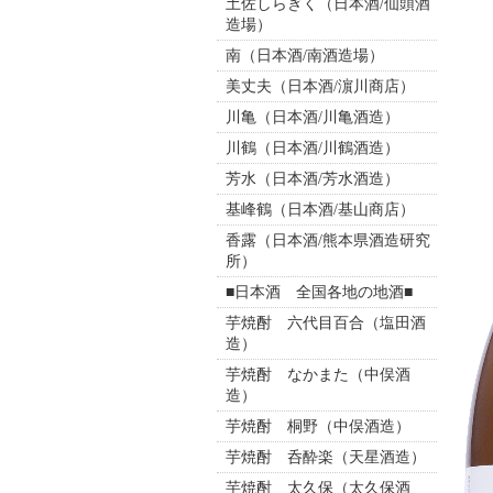
土佐しらぎく（日本酒/仙頭酒
造場）
南（日本酒/南酒造場）
美丈夫（日本酒/濵川商店）
川亀（日本酒/川亀酒造）
川鶴（日本酒/川鶴酒造）
芳水（日本酒/芳水酒造）
基峰鶴（日本酒/基山商店）
香露（日本酒/熊本県酒造研究
所）
■日本酒 全国各地の地酒■
芋焼酎 六代目百合（塩田酒
造）
芋焼酎 なかまた（中俣酒
造）
芋焼酎 桐野（中俣酒造）
芋焼酎 呑酔楽（天星酒造）
芋焼酎 太久保（太久保酒