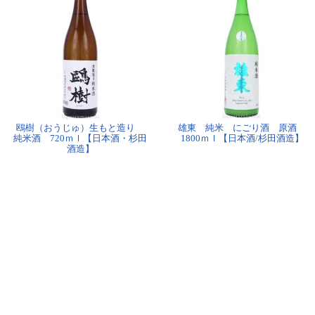
鴎樹（おうじゅ）生もと造り
雄東 純米 にごり酒 原酒
純米酒 720ｍｌ【日本酒・杉田
1800ｍｌ【日本酒/杉田酒造】
酒造】