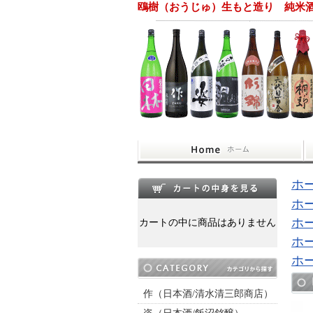
鴎樹（おうじゅ）生もと造り 純米酒
ホ
ホ
ホ
カートの中に商品はありません
ホ
ホ
作（日本酒/清水清三郎商店）