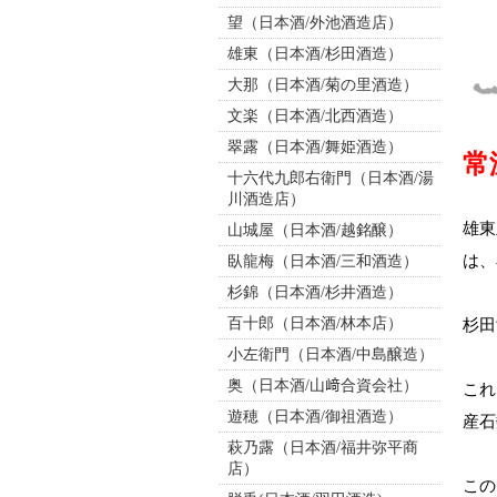
望（日本酒/外池酒造店）
雄東（日本酒/杉田酒造）
大那（日本酒/菊の里酒造）
文楽（日本酒/北西酒造）
翠露（日本酒/舞姫酒造）
常
十六代九郎右衛門（日本酒/湯
川酒造店）
雄東
山城屋（日本酒/越銘醸）
は、
臥龍梅（日本酒/三和酒造）
杉錦（日本酒/杉井酒造）
百十郎（日本酒/林本店）
杉田
小左衛門（日本酒/中島醸造）
奥（日本酒/山﨑合資会社）
これ
遊穂（日本酒/御祖酒造）
産石
萩乃露（日本酒/福井弥平商
店）
この