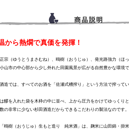
温から熱燗で真価を発揮！
正宗（ゆうとうまさむね）、鴎樹（おうじゅ）、発光路強力（ほ
小山市の中心部から少し外れた田園風景が広がる自然豊かな環境
酒造では、すべてのお酒を「佐瀬式槽搾り」という方法で搾って
は醪を入れた袋を木枠の中に並べ、上から圧力をかけてゆっくり
数の非常に少ない杉田酒造だからできるこだわりの製法なのです
「鴎樹（おうじゅ）生もと造り 純米酒」は、麹米に山田錦・掛