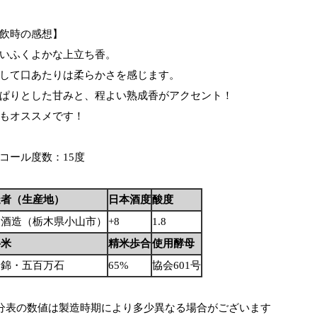
飲時の感想】
いふくよかな上立ち香。
して口あたりは柔らかさを感じます。
ぱりとした甘みと、程よい熟成香がアクセント！
もオススメです！
コール度数：15度
造者（生産地）
日本酒度
酸度
田酒造（栃木県小山市）
+8
1.8
料米
精米歩合
使用酵母
田錦・五百万石
65%
協会601号
分表の数値は製造時期により多少異なる場合がございます