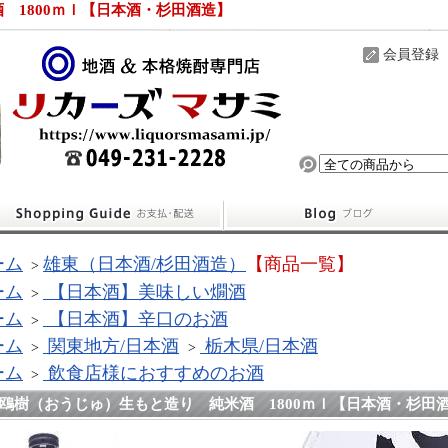
 1800ｍｌ【日本酒・杉田酒造】
会員登録
ーム
雄東（日本酒/杉田酒造）
【商品一覧】
>
ーム
【日本酒】美味しい燗酒
>
ーム
【日本酒】辛口のお酒
>
ーム
関東地方/日本酒
栃木県/日本酒
>
>
ーム
飲食店様におすすめのお酒
>
鴎樹（おうじゅ）生もと造り 純米酒 1800ｍｌ【日本酒・杉田