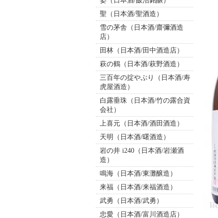
姿（日本酒/飯沼銘醸）
聖（日本酒/聖酒造）
雪の茅舎（日本酒/齋彌酒造
店）
田林（日本酒/田中酒造店）
萩の鶴（日本酒/萩野酒造）
三百年の掟やぶり（日本酒/寿
虎屋酒造）
白露垂珠（日本酒/竹の露合資
会社）
上喜元（日本酒/酒田酒造）
天明（日本酒/曙酒造）
岩の井 i240（日本酒/岩瀬酒
造）
鳴海（日本酒/東灘醸造）
来福（日本酒/来福酒造）
武勇（日本酒/武勇）
忠愛（日本酒/富川酒造店）