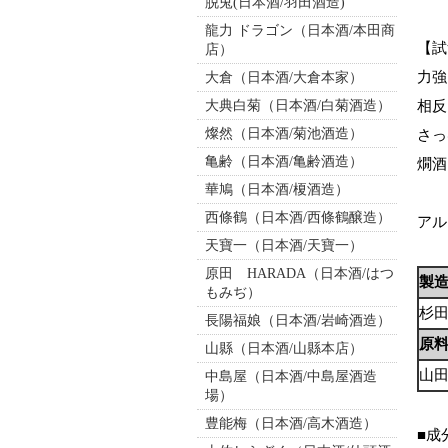
脱兎(日本酒/羽田酒造)
龍力 ドラゴン（日本酒/本田商
【試
店）
力強
大倉（日本酒/大倉本家）
大典白菊（日本酒/白菊酒造）
相反
燦然（日本酒/菊池酒造）
さっ
亀齢（日本酒/亀齢酒造）
燗酒
華鳩（日本酒/榎酒造）
西條鶴（日本酒/西條鶴醸造）
アル
天寶一（日本酒/天寶一）
原田 HARADA（日本酒/はつ
製
もみぢ）
杉
長陽福娘（日本酒/岩崎酒造）
原
山縣（日本酒/山縣本店）
山
中島屋（日本酒/中島屋酒造
場）
豊能梅（日本酒/高木酒造）
■成