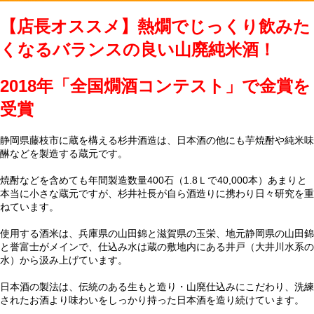
【店長オススメ】熱燗でじっくり飲みた
くなるバランスの良い山廃純米酒！
2018年「全国燗酒コンテスト」で金賞を
受賞
静岡県藤枝市に蔵を構える杉井酒造は、日本酒の他にも芋焼酎や純米味
醂などを製造する蔵元です。
焼酎などを含めても年間製造数量400石（1.8Ｌで40,000本）あまりと
本当に小さな蔵元ですが、杉井社長が自ら酒造りに携わり日々研究を重
ねています。
使用する酒米は、兵庫県の山田錦と滋賀県の玉栄、地元静岡県の山田錦
と誉富士がメインで、仕込み水は蔵の敷地内にある井戸（大井川水系の
水）から汲み上げています。
日本酒の製法は、伝統のある生もと造り・山廃仕込みにこだわり、洗練
されたお酒より味わいをしっかり持った日本酒を造り続けています。