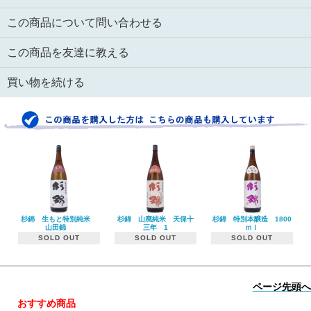
この商品について問い合わせる
この商品を友達に教える
買い物を続ける
杉錦 生もと特別純米
杉錦 山廃純米 天保十
杉錦 特別本醸造 1800
山田錦
三年 1
ｍｌ
SOLD OUT
SOLD OUT
SOLD OUT
ページ先頭へ
おすすめ商品