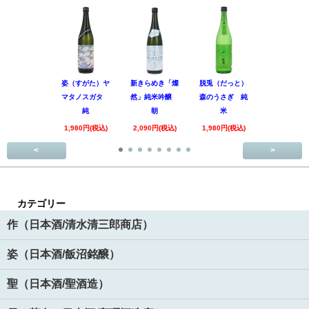
姿（すがた）ヤ
新きらめき「燦
脱兎（だっと）
香露（こう
マタノスガタ
然」純米吟醸
森のうさぎ 純
惑星9号 純
純
朝
米
酒
1,980円(税込)
2,090円(税込)
1,980円(税込)
1,890円(税
<
>
カテゴリー
作（日本酒/清水清三郎商店）
姿（日本酒/飯沼銘醸）
聖（日本酒/聖酒造）