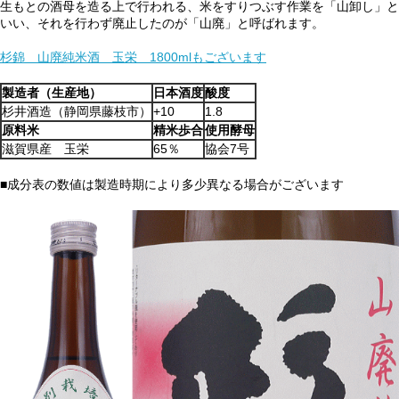
生もとの酒母を造る上で行われる、米をすりつぶす作業を「山卸し」と
いい、それを行わず廃止したのが「山廃」と呼ばれます。
杉錦 山廃純米酒 玉栄 1800mlもございます
製造者（生産地）
日本酒度
酸度
杉井酒造（静岡県藤枝市）
+10
1.8
原料米
精米歩合
使用酵母
滋賀県産 玉栄
65％
協会7号
■成分表の数値は製造時期により多少異なる場合がございます