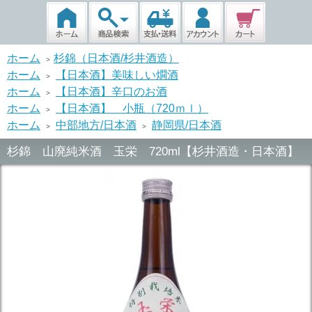
ホーム
杉錦（日本酒/杉井酒造）
>
ホーム
【日本酒】美味しい燗酒
>
ホーム
【日本酒】辛口のお酒
>
ホーム
【日本酒】 小瓶（720ｍｌ）
>
ホーム
中部地方/日本酒
静岡県/日本酒
>
>
杉錦 山廃純米酒 玉栄 720ml【杉井酒造・日本酒】