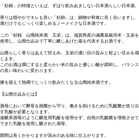
「杉錦」の特徴といえば、ずばり飲みあきしない日本酒らしい日本酒。
香りは穏やかでキレも良い「杉錦」は、鍋物や和食に良く合いますし、
酒だけでもじっくり楽しめるノーメイクな日本酒です。
この「杉錦 山廃純米酒 玉栄」は、滋賀県産の減農薬栽培米・玉栄を
使用し、山廃仕込みで丁寧に醸しあげた蔵を代表するお酒です。
山廃らしく香りはあえて控えめ、玉栄の濃い目の旨みと程よい甘みを感
じます。
このお酒は燗にすると柔らかい米の旨みと優しい酸が調和し、バランス
の良い味わいに変わります。
腰を据えて熱燗でじっくり飲みたくなる山廃純米酒です。
【山廃仕込みとは】
酒母において酵母を雑菌から守り、働きを助けるために乳酸菌が造り出
す乳酸が必要となります。
速醸系酒母のように醸造用乳酸を使用せず、自然の乳酸菌を増殖させて
できた乳酸を使用し醸された酒母。
期間は長くかかりますが深みのある味に仕上がります。