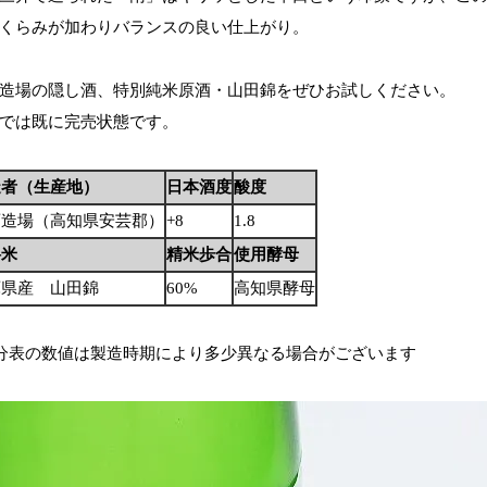
くらみが加わりバランスの良い仕上がり。
造場の隠し酒、特別純米原酒・山田錦をぜひお試しください。
では既に完売状態です。
造者（生産地）
日本酒度
酸度
酒造場（高知県安芸郡）
+8
1.8
料米
精米歩合
使用酵母
庫県産 山田錦
60%
高知県酵母
分表の数値は製造時期により多少異なる場合がございます