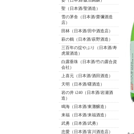
姿（日本酒/飯沼銘醸）
聖（日本酒/聖酒造）
雪の茅舎（日本酒/齋彌酒造
店）
田林（日本酒/田中酒造店）
萩の鶴（日本酒/萩野酒造）
三百年の掟やぶり（日本酒/寿
虎屋酒造）
白露垂珠（日本酒/竹の露合資
会社）
上喜元（日本酒/酒田酒造）
天明（日本酒/曙酒造）
岩の井 i240（日本酒/岩瀬酒
造）
鳴海（日本酒/東灘醸造）
来福（日本酒/来福酒造）
武勇（日本酒/武勇）
忠愛（日本酒/富川酒造店）