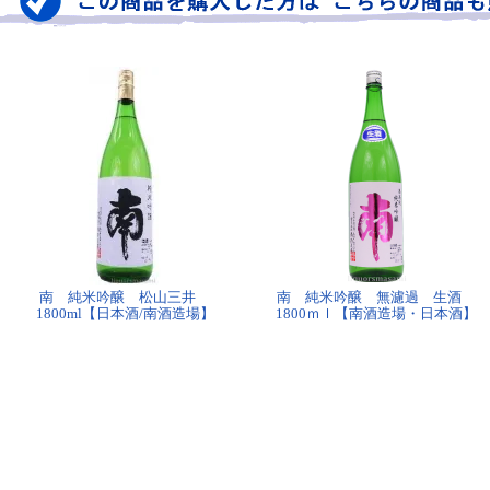
南 純米吟醸 松山三井
南 純米吟醸 無濾過 生酒
1800ml【日本酒/南酒造場】
1800ｍｌ【南酒造場・日本酒】