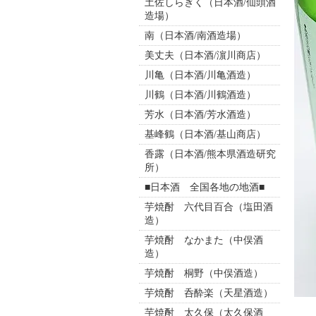
土佐しらぎく（日本酒/仙頭酒
造場）
南（日本酒/南酒造場）
美丈夫（日本酒/濵川商店）
川亀（日本酒/川亀酒造）
川鶴（日本酒/川鶴酒造）
芳水（日本酒/芳水酒造）
基峰鶴（日本酒/基山商店）
香露（日本酒/熊本県酒造研究
所）
■日本酒 全国各地の地酒■
芋焼酎 六代目百合（塩田酒
造）
芋焼酎 なかまた（中俣酒
造）
芋焼酎 桐野（中俣酒造）
芋焼酎 呑酔楽（天星酒造）
芋焼酎 太久保（太久保酒