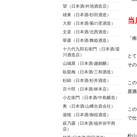
望（日本酒/外池酒造店）
雄東（日本酒/杉田酒造）
当
大那（日本酒/菊の里酒造）
文楽（日本酒/北西酒造）
「南
翠露（日本酒/舞姫酒造）
十六代九郎右衛門（日本酒/湯
川酒造店）
とて
山城屋（日本酒/越銘醸）
その
臥龍梅（日本酒/三和酒造）
杉錦（日本酒/杉井酒造）
この
百十郎（日本酒/林本店）
原酒
小左衛門（日本酒/中島醸造）
奥（日本酒/山﨑合資会社）
この
遊穂（日本酒/御祖酒造）
で仕
萩乃露（日本酒/福井弥平商
店）
松山