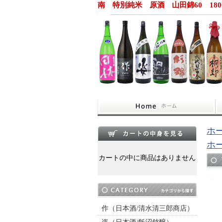
南 特別純米 原酒 山田錦60 18
ホ
ホ
カートの中に商品はありません
作（日本酒/清水清三郎商店）