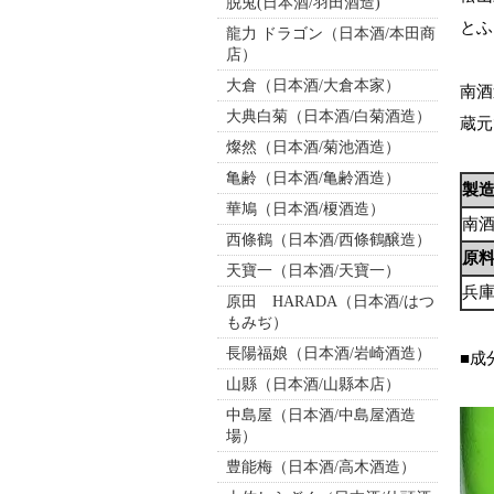
脱兎(日本酒/羽田酒造)
とふ
龍力 ドラゴン（日本酒/本田商
店）
大倉（日本酒/大倉本家）
南酒
大典白菊（日本酒/白菊酒造）
蔵元
燦然（日本酒/菊池酒造）
亀齢（日本酒/亀齢酒造）
製
華鳩（日本酒/榎酒造）
南
西條鶴（日本酒/西條鶴醸造）
原
天寶一（日本酒/天寶一）
兵
原田 HARADA（日本酒/はつ
もみぢ）
長陽福娘（日本酒/岩崎酒造）
■成
山縣（日本酒/山縣本店）
中島屋（日本酒/中島屋酒造
場）
豊能梅（日本酒/高木酒造）