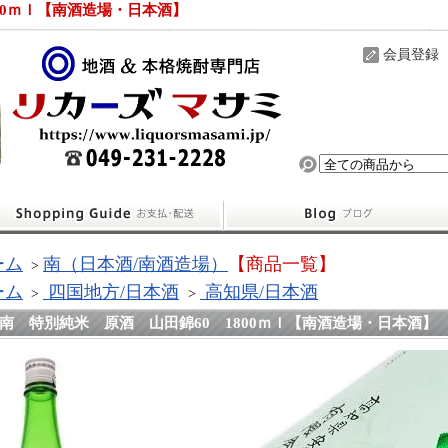
00ｍｌ【南酒造場・日本酒】
会員登録
ーム
南（日本酒/南酒造場）
【商品一覧】
>
ーム
四国地方/日本酒
高知県/日本酒
>
>
南 特別純米 原酒 山田錦60 1800ｍｌ【南酒造場・日本酒】