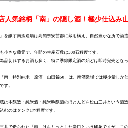
店人気銘柄「南」の隠し酒！極少仕込み
」を醸す南酒造場は高知県安芸郡に蔵を構え、自然豊かな所で酒
も小さな蔵元で、年間の生産石数は300石程度です。
為品切れするお酒も多く、特に季節限定酒の殆どは即時完売とな
「南 特別純米 原酒 山田錦60」は、南酒造場では極少量しか
です。
蔵は本醸造・純米酒・純米吟醸酒のほとんどを松山三井という酒
込むのはタンク1本程度です。
三井で造られた「南」はキリッとした辛口という印象ですが、こ