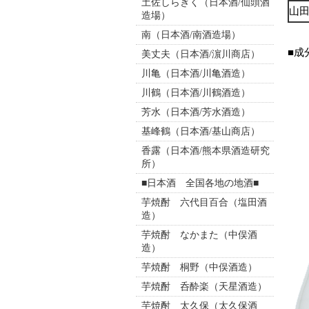
土佐しらぎく（日本酒/仙頭酒
山
造場）
南（日本酒/南酒造場）
■成
美丈夫（日本酒/濵川商店）
川亀（日本酒/川亀酒造）
川鶴（日本酒/川鶴酒造）
芳水（日本酒/芳水酒造）
基峰鶴（日本酒/基山商店）
香露（日本酒/熊本県酒造研究
所）
■日本酒 全国各地の地酒■
芋焼酎 六代目百合（塩田酒
造）
芋焼酎 なかまた（中俣酒
造）
芋焼酎 桐野（中俣酒造）
芋焼酎 呑酔楽（天星酒造）
芋焼酎 太久保（太久保酒