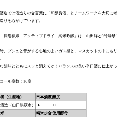
酒造では酒造りの合言葉に「和醸良酒」とチームワークを大切に
造りを心がけています。
「長陽福娘 アクティブドライ 純米吟醸」は、山田錦と9号酵母
時、プシュと音がする心地のよいガス感と、マスカットの中にも
。
な酸味とともにスッと消えてゆくバランスの良い辛口酒に仕上が
コール度数：16度
造者（生産地）
日本酒度
酸度
崎酒造（山口県萩市）
+6
1.6
料米
精米歩合
使用酵母