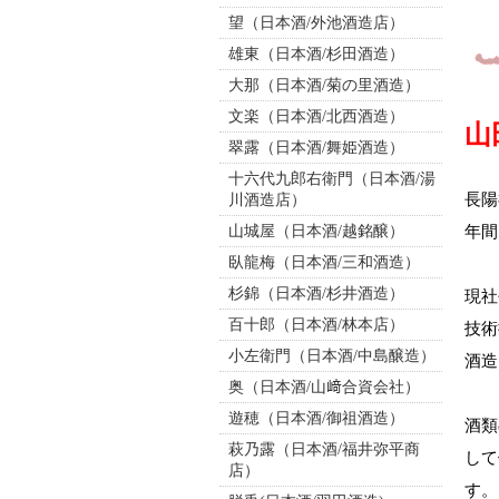
望（日本酒/外池酒造店）
雄東（日本酒/杉田酒造）
大那（日本酒/菊の里酒造）
文楽（日本酒/北西酒造）
山
翠露（日本酒/舞姫酒造）
十六代九郎右衛門（日本酒/湯
長陽
川酒造店）
山城屋（日本酒/越銘醸）
年間
臥龍梅（日本酒/三和酒造）
杉錦（日本酒/杉井酒造）
現社
百十郎（日本酒/林本店）
技術
小左衛門（日本酒/中島醸造）
酒造
奥（日本酒/山﨑合資会社）
遊穂（日本酒/御祖酒造）
酒類
萩乃露（日本酒/福井弥平商
して
店）
す。