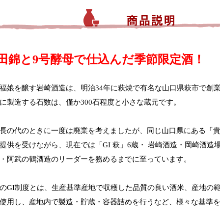
田錦と9号酵母で仕込んだ季節限定酒！
福娘を醸す岩崎酒造は、明治34年に萩焼で有名な山口県萩市で創
に製造する石数は、僅か300石程度と小さな蔵元です。
長の代のときに一度は廃業を考えましたが、同じ山口県にある「
提供を受けながら、現在では「GI 萩」6蔵・ 岩崎酒造・岡崎酒
・阿武の鶴酒造のリーダーを務めるまでに至っています。
のGI制度とは、生産基準産地で収穫した品質の良い酒米、産地の
使用し、産地内で製造・貯蔵・容器詰めを行うなど、様々な基準