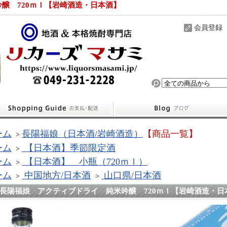
醸 720ｍｌ【岩崎酒造・日本酒】
会員登録
ーム
長陽福娘（日本酒/岩崎酒造）
【商品一覧】
>
ーム
【日本酒】季節限定酒
>
ーム
【日本酒】 小瓶（720ｍｌ）
>
ーム
中国地方/日本酒
山口県/日本酒
>
>
長陽福娘 アクティブドライ 純米吟醸 720ｍｌ【岩崎酒造・日