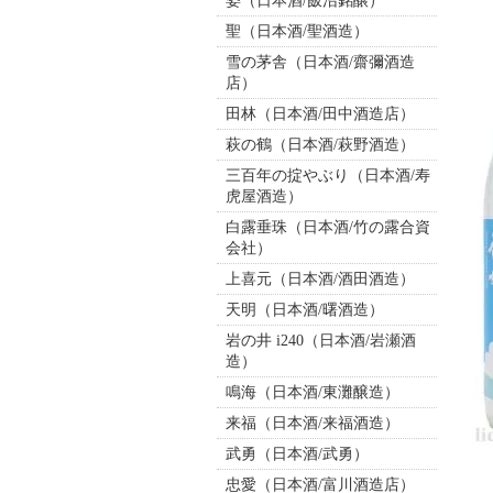
姿（日本酒/飯沼銘醸）
聖（日本酒/聖酒造）
雪の茅舎（日本酒/齋彌酒造
店）
田林（日本酒/田中酒造店）
萩の鶴（日本酒/萩野酒造）
三百年の掟やぶり（日本酒/寿
虎屋酒造）
白露垂珠（日本酒/竹の露合資
会社）
上喜元（日本酒/酒田酒造）
天明（日本酒/曙酒造）
岩の井 i240（日本酒/岩瀬酒
造）
鳴海（日本酒/東灘醸造）
来福（日本酒/来福酒造）
武勇（日本酒/武勇）
忠愛（日本酒/富川酒造店）