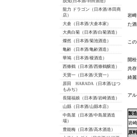
脱兎(日本酒/羽田酒造)
龍力 ドラゴン（日本酒/本田商
店）
岩崎
大倉（日本酒/大倉本家）
た酒
大典白菊（日本酒/白菊酒造）
燦然（日本酒/菊池酒造）
この
亀齢（日本酒/亀齢酒造）
華鳩（日本酒/榎酒造）
開栓
西條鶴（日本酒/西條鶴醸造）
共存
天寶一（日本酒/天寶一）
綺麗
原田 HARADA（日本酒/はつ
もみぢ）
アル
長陽福娘（日本酒/岩崎酒造）
山縣（日本酒/山縣本店）
製
中島屋（日本酒/中島屋酒造
場）
岩
豊能梅（日本酒/高木酒造）
原