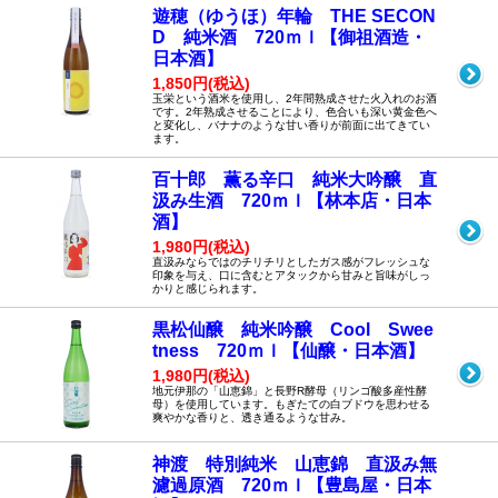
遊穂（ゆうほ）年輪 THE SECON
D 純米酒 720ｍｌ【御祖酒造・
日本酒】
1,850円(税込)
玉栄という酒米を使用し、2年間熟成させた火入れのお酒
です。2年熟成させることにより、色合いも深い黄金色へ
と変化し、バナナのような甘い香りが前面に出てきてい
ます。
百十郎 薫る辛口 純米大吟醸 直
汲み生酒 720ｍｌ【林本店・日本
酒】
1,980円(税込)
直汲みならではのチリチリとしたガス感がフレッシュな
印象を与え、口に含むとアタックから甘みと旨味がしっ
かりと感じられます。
黒松仙醸 純米吟醸 Cool Swee
tness 720ｍｌ【仙醸・日本酒】
1,980円(税込)
地元伊那の「山恵錦」と長野R酵母（リンゴ酸多産性酵
母）を使用しています。もぎたての白ブドウを思わせる
爽やかな香りと、透き通るような甘み。
神渡 特別純米 山恵錦 直汲み無
濾過原酒 720ｍｌ【豊島屋・日本