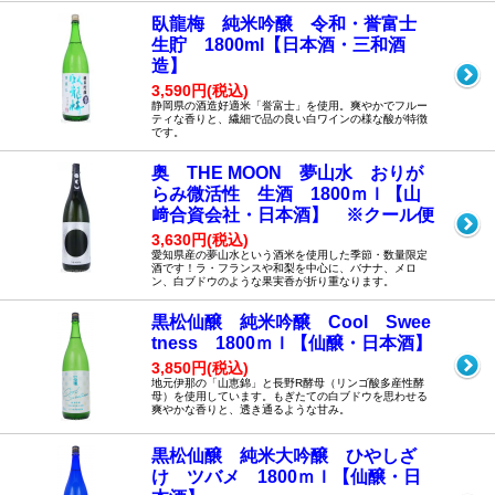
臥龍梅 純米吟醸 令和・誉富士
生貯 1800ml【日本酒・三和酒
造】
3,590円(税込)
静岡県の酒造好適米「誉富士」を使用。爽やかでフルー
ティな香りと、繊細で品の良い白ワインの様な酸が特徴
です。
奥 THE MOON 夢山水 おりが
らみ微活性 生酒 1800ｍｌ【山
﨑合資会社・日本酒】 ※クール便
3,630円(税込)
愛知県産の夢山水という酒米を使用した季節・数量限定
酒です！ラ・フランスや和梨を中心に、バナナ、メロ
ン、白ブドウのような果実香が折り重なります。
黒松仙醸 純米吟醸 Cool Swee
tness 1800ｍｌ【仙醸・日本酒】
3,850円(税込)
地元伊那の「山恵錦」と長野R酵母（リンゴ酸多産性酵
母）を使用しています。もぎたての白ブドウを思わせる
爽やかな香りと、透き通るような甘み。
黒松仙醸 純米大吟醸 ひやしざ
け ツバメ 1800ｍｌ【仙醸・日