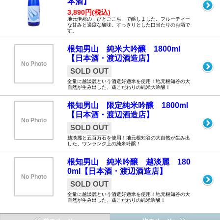
本酒】
3,890円(税込)
地元伊那の「ひとごこち」で醸しました。フルーティー
な甘みと適度な酸味、すっきりとした口当たりのお酒で
す。
根知男山 純米大吟醸 1800ml
【日本酒・渡辺酒造店】
No Photo
SOLD OUT
全量に越淡麗という酒造好適米を使用！地元根知谷の大
自然が生み出した、蔵こだわりの純米大吟醸！
根知男山 限定純米吟醸 1800ml
【日本酒・渡辺酒造店】
No Photo
SOLD OUT
越淡麗と五百万石を使用！地元根知谷の大自然が生み出
した、ワンランク上の純米吟醸！
根知男山 純米吟醸 越淡麗 180
0ml【日本酒・渡辺酒造店】
No Photo
SOLD OUT
全量に越淡麗という酒造好適米を使用！地元根知谷の大
自然が生み出した、蔵こだわりの純米吟醸！