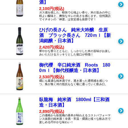
酒】
2,100円(税込)
ガス感を残した、軽快で心地よい香り。米の旨みの中に
程よい酸味と、爽快なキレの良さを感じます。信州諏訪
でイチオシの「神渡」は安定感も抜群です！
ひげの長さん 純米大吟醸 生原
酒 ブラック長さん 720ｍｌ【新
潟銘醸・日本酒】
2,420円(税込)
華やかな香りとともに、しっかりした米の旨味がお楽し
みいただけるスッキリとした後口が特徴！
御代櫻 辛口純米酒 Roots 180
0ｍｌ【御代桜醸造・日本酒】
2,530円(税込)
燗にも最適な純米酒です。透き通った透明感を感じつ
つ、角が無く何の抵抗もなく喉に通っていく飲み口。
臥龍梅 純米酒 1800ml【三和酒
造・日本酒】
2,890円(税込)
この価格から臥龍梅の基本が味わえるコストパフォーマ
ンス抜群の純米酒！冷酒・常温・燗酒と様々な飲み方で
楽しめる円やかな味わい！