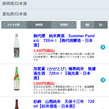
静岡県/日本酒
愛知県/日本酒
おすすめ順
価格順
新着順
御代櫻 純米爽酒 Summer Pand
a☆ 720ｍｌ【御代桜醸造・日本
酒】
1,430円(税込)
パンダのラベルが可愛い食中酒向きの辛口酒！14度の辛
口の純米酒で、爽やかな酸のバランスが良くキレも抜群
です。
加賀鳶（かがとび）極寒純米 無濾
過生酒 720ｍｌ【福光屋・日本
酒】
1,650円(税込)
五百万石を使用した季節限定の搾りたてです。低温醗酵
でじっくりと仕上げた純米酒を濾過することなく、しぼ
りたてをそのまま詰めました。
杉錦 山廃純米 天保十三年 720
ml【杉井酒造・日本酒】