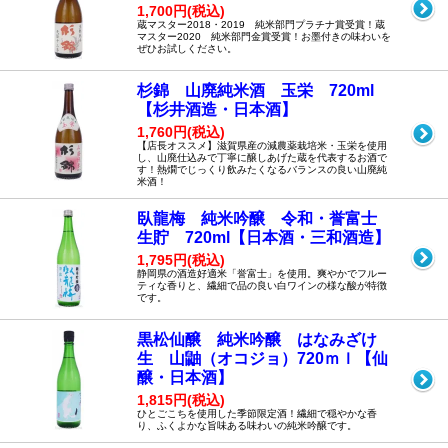
1,700円(税込)
蔵マスター2018・2019 純米部門プラチナ賞受賞！蔵
マスター2020 純米部門金賞受賞！お墨付きの味わいを
ぜひお試しください。
杉錦 山廃純米酒 玉栄 720ml
【杉井酒造・日本酒】
1,760円(税込)
【店長オススメ】滋賀県産の減農薬栽培米・玉栄を使用
し、山廃仕込みで丁寧に醸しあげた蔵を代表するお酒で
す！熱燗でじっくり飲みたくなるバランスの良い山廃純
米酒！
臥龍梅 純米吟醸 令和・誉富士
生貯 720ml【日本酒・三和酒造】
1,795円(税込)
静岡県の酒造好適米「誉富士」を使用。爽やかでフルー
ティな香りと、繊細で品の良い白ワインの様な酸が特徴
です。
黒松仙醸 純米吟醸 はなみざけ
生 山鼬（オコジョ）720ｍｌ【仙
醸・日本酒】
1,815円(税込)
ひとごこちを使用した季節限定酒！繊細で穏やかな香
り、ふくよかな旨味ある味わいの純米吟醸です。