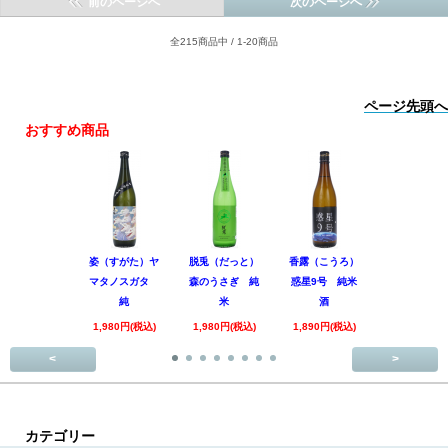
前のページへ
次のページへ
全215商品中 / 1-20商品
ページ先頭へ
おすすめ商品
姿（すがた）ヤ
脱兎（だっと）
香露（こうろ）
田林 特別
マタノスガタ
森のうさぎ 純
惑星9号 純米
酒 美山錦
純
米
酒
回
1,980円(税込)
1,980円(税込)
1,890円(税込)
3,520円(税
<
>
カテゴリー