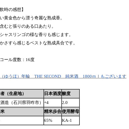
飲時の感想】
い黄金色から漂う奇麗な熟成香。
含むと張りのある口あたり。
シャスリンゴの様な香りも感じます。
かさすら感じるベストな熟成具合です。
コール度数：16度
（ゆうほ）年輪 THE SECOND 純米酒 1800ｍｌもございます
造者（生産地）
日本酒度
酸度
祖酒造（石川県羽咋市）
+4
2.0
料米
精米歩合
使用酵母
栄
65%
KA-1