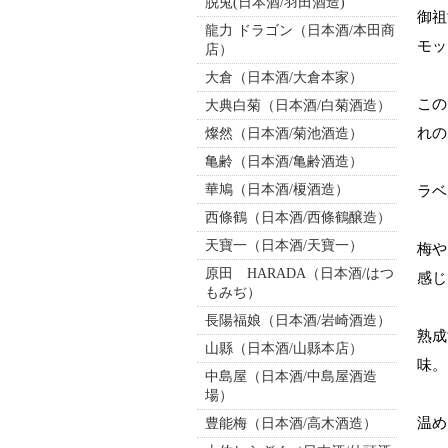
脱兎(日本酒/羽田酒造)
御祖
龍力 ドラゴン（日本酒/本田商
モッ
店）
大倉（日本酒/大倉本家）
この
大典白菊（日本酒/白菊酒造）
れの
燦然（日本酒/菊池酒造）
亀齢（日本酒/亀齢酒造）
華鳩（日本酒/榎酒造）
ラベ
西條鶴（日本酒/西條鶴醸造）
天寶一（日本酒/天寶一）
梅や
原田 HARADA（日本酒/はつ
感じ
もみぢ）
長陽福娘（日本酒/岩崎酒造）
熟成
山縣（日本酒/山縣本店）
味。
中島屋（日本酒/中島屋酒造
場）
温め
豊能梅（日本酒/高木酒造）