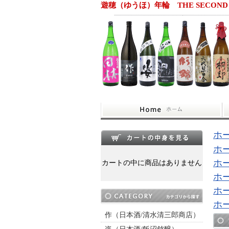
遊穂（ゆうほ）年輪 THE SECON
ホ
ホ
ホ
カートの中に商品はありません
ホ
ホ
ホ
作（日本酒/清水清三郎商店）