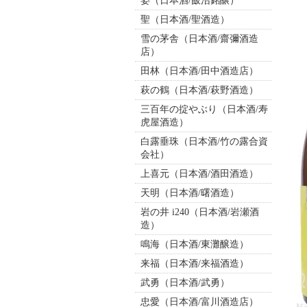
姿（日本酒/飯沼銘醸）
聖（日本酒/聖酒造）
雪の茅舎（日本酒/齋彌酒造
店）
田林（日本酒/田中酒造店）
萩の鶴（日本酒/萩野酒造）
三百年の掟やぶり（日本酒/寿
虎屋酒造）
白露垂珠（日本酒/竹の露合資
会社）
上喜元（日本酒/酒田酒造）
天明（日本酒/曙酒造）
岩の井 i240（日本酒/岩瀬酒
造）
鳴海（日本酒/東灘醸造）
来福（日本酒/来福酒造）
武勇（日本酒/武勇）
忠愛（日本酒/富川酒造店）