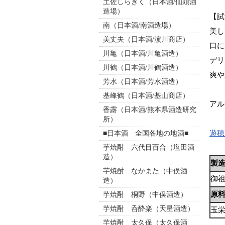
土佐しらぎく（日本酒/仙頭酒
造場）
【試
南（日本酒/南酒造場）
美し
美丈夫（日本酒/濵川商店）
口に
川亀（日本酒/川亀酒造）
デリ
川鶴（日本酒/川鶴酒造）
爽や
芳水（日本酒/芳水酒造）
基峰鶴（日本酒/基山商店）
アル
香露（日本酒/熊本県酒造研究
所）
遊穂
■日本酒 全国各地の地酒■
芋焼酎 六代目百合（塩田酒
造）
製
芋焼酎 なかまた（中俣酒
御
造）
原
芋焼酎 桐野（中俣酒造）
芋焼酎 呑酔楽（天星酒造）
玉
芋焼酎 太久保（太久保酒