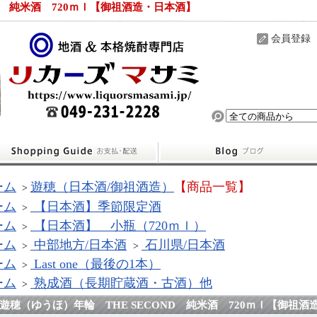
D 純米酒 720ｍｌ【御祖酒造・日本酒】
会員登録
ーム
遊穂（日本酒/御祖酒造）
【商品一覧】
>
ーム
【日本酒】季節限定酒
>
ーム
【日本酒】 小瓶（720ｍｌ）
>
ーム
中部地方/日本酒
石川県/日本酒
>
>
ーム
Last one（最後の1本）
>
ーム
熟成酒（長期貯蔵酒・古酒）他
>
遊穂（ゆうほ）年輪 THE SECOND 純米酒 720ｍｌ【御祖酒