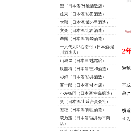
望（日本酒/外池酒造店）
雄東（日本酒/杉田酒造）
大那（日本酒/菊の里酒造）
文楽（日本酒/北西酒造）
翠露（日本酒/舞姫酒造）
十六代九郎右衛門（日本酒/湯
2
川酒造店）
山城屋（日本酒/越銘醸）
遊穂
臥龍梅（日本酒/三和酒造）
杉錦（日本酒/杉井酒造）
平成
百十郎（日本酒/林本店）
小左衛門（日本酒/中島醸造）
蔵に
奥（日本酒/山﨑合資会社）
遊穂（日本酒/御祖酒造）
横道
萩乃露（日本酒/福井弥平商
する
店）