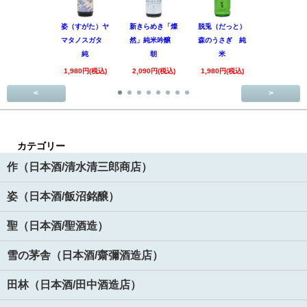
姿（すがた）ヤ
新きらめき「燦
脱兎（だっと）
香露（こう
マタノスガタ
然」純米吟醸
森のうさぎ 純
惑星9号 純
純
朝
米
酒
1,980円(税込)
2,090円(税込)
1,980円(税込)
1,890円(税
<
>
カテゴリー
作（日本酒/清水清三郎商店）
姿（日本酒/飯沼銘醸）
聖（日本酒/聖酒造）
雪の茅舎（日本酒/齋彌酒造店）
田林（日本酒/田中酒造店）