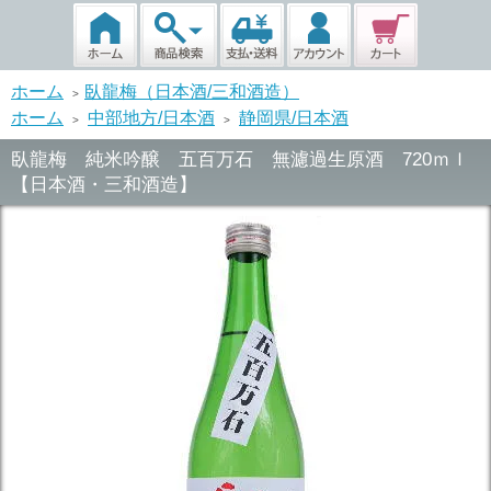
ホーム
臥龍梅（日本酒/三和酒造）
>
ホーム
中部地方/日本酒
静岡県/日本酒
>
>
臥龍梅 純米吟醸 五百万石 無濾過生原酒 720ｍｌ
【日本酒・三和酒造】