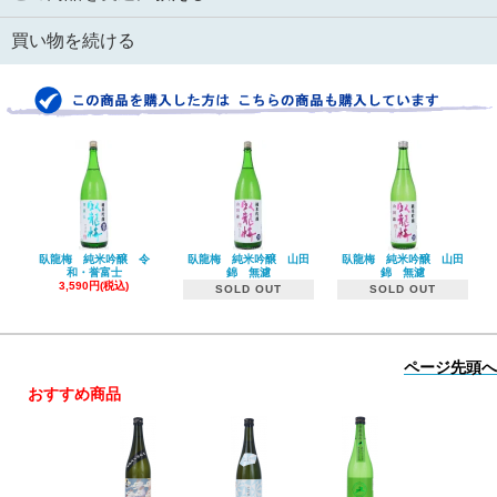
買い物を続ける
臥龍梅 純米吟醸 令
臥龍梅 純米吟醸 山田
臥龍梅 純米吟醸 山田
和・誉富士
錦 無濾
錦 無濾
3,590円(税込)
SOLD OUT
SOLD OUT
ページ先頭へ
おすすめ商品