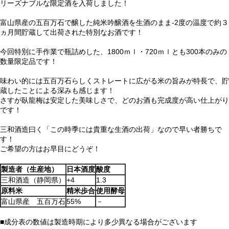
リーズナブルな限定酒を入荷しました！
富山県産の五百万石で醸した純米吟醸酒を生酒のまま-2度の温度で約３
ヵ月間貯蔵して出荷された特別なお酒です！
今回特別に手作業で瓶詰めした、1800ｍｌ・720ｍｌとも300本のみの
数量限定品です！
味わい的には五百万石らしくストレートに広がる米の旨みが特長で、貯
蔵したことによる深みも感じます！
さすが臥龍梅は安定した美味しさで、どのお酒も完成度が高い仕上がり
です！
三和酒造曰く「この時季には貴重な生酒の出荷」なので早い者勝ちで
す！
ご希望の方はお早目にどうぞ！
製造者（生産地）
日本酒度
酸度
三和酒造（静岡県）
+4
1.3
原料米
精米歩合
使用酵母
富山県産 五百万石
55%
－
■成分表の数値は製造時期により多少異なる場合がございます