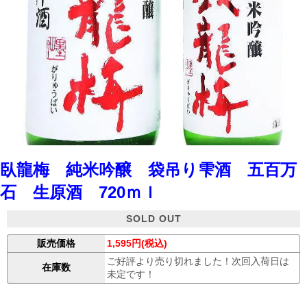
臥龍梅 純米吟醸 袋吊り雫酒 五百万
石 生原酒 720ｍｌ
SOLD OUT
販売価格
1,595円(税込)
ご好評より売り切れました！次回入荷日は
在庫数
未定です！