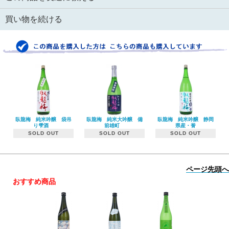
買い物を続ける
臥龍梅 純米吟醸 袋吊
臥龍梅 純米大吟醸 備
臥龍梅 純米吟醸 静岡
り雫酒
前雄町
県産・誉
SOLD OUT
SOLD OUT
SOLD OUT
ページ先頭へ
おすすめ商品