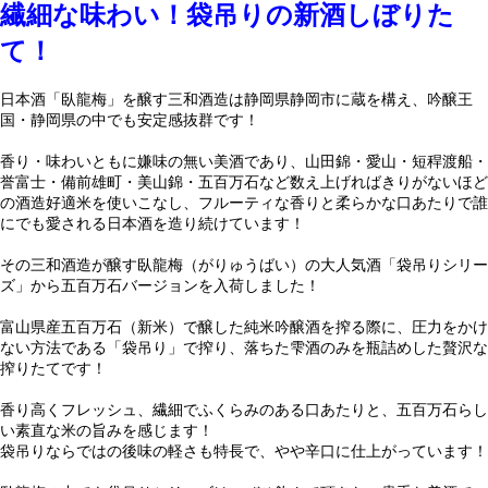
繊細な味わい！袋吊りの新酒しぼりた
て！
日本酒「臥龍梅」を醸す三和酒造は静岡県静岡市に蔵を構え、吟醸王
国・静岡県の中でも安定感抜群です！
香り・味わいともに嫌味の無い美酒であり、山田錦・愛山・短稈渡船・
誉富士・備前雄町・美山錦・五百万石など数え上げればきりがないほど
の酒造好適米を使いこなし、フルーティな香りと柔らかな口あたりで誰
にでも愛される日本酒を造り続けています！
その三和酒造が醸す臥龍梅（がりゅうばい）の大人気酒「袋吊りシリー
ズ」から五百万石バージョンを入荷しました！
富山県産五百万石（新米）で醸した純米吟醸酒を搾る際に、圧力をかけ
ない方法である「袋吊り」で搾り、落ちた雫酒のみを瓶詰めした贅沢な
搾りたてです！
香り高くフレッシュ、繊細でふくらみのある口あたりと、五百万石らし
い素直な米の旨みを感じます！
袋吊りならではの後味の軽さも特長で、やや辛口に仕上がっています！