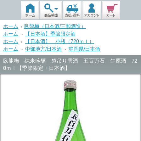
ホーム
臥龍梅（日本酒/三和酒造）
>
ホーム
【日本酒】季節限定酒
>
ホーム
【日本酒】 小瓶（720ｍｌ）
>
ホーム
中部地方/日本酒
静岡県/日本酒
>
>
臥龍梅 純米吟醸 袋吊り雫酒 五百万石 生原酒 72
0ｍｌ【季節限定・日本酒】