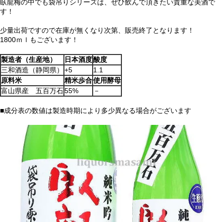
臥龍梅の中でも袋吊りシリーズは、ぜひ飲んで頂きたい貴重な美酒で
す！
少量出荷ですので在庫が無くなり次第、販売終了となります！
1800ｍｌもございます！
製造者（生産地）
日本酒度
酸度
三和酒造（静岡県）
+5
1.1
原料米
精米歩合
使用酵母
富山県産 五百万石
55%
－
■成分表の数値は製造時期により多少異なる場合がございます