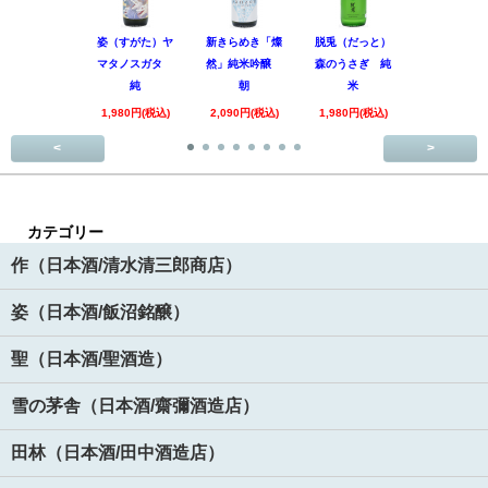
姿（すがた）ヤ
新きらめき「燦
脱兎（だっと）
香露（こう
マタノスガタ
然」純米吟醸
森のうさぎ 純
惑星9号 純
純
朝
米
酒
1,980円(税込)
2,090円(税込)
1,980円(税込)
1,890円(税
<
>
カテゴリー
作（日本酒/清水清三郎商店）
姿（日本酒/飯沼銘醸）
聖（日本酒/聖酒造）
雪の茅舎（日本酒/齋彌酒造店）
田林（日本酒/田中酒造店）