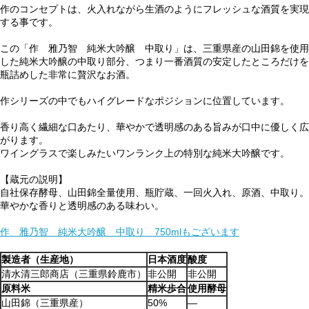
作のコンセプトは、火入れながら生酒のようにフレッシュな酒質を実現
する事です。
この「作 雅乃智 純米大吟醸 中取り」は、三重県産の山田錦を使用
した純米大吟醸の中取り部分、つまり一番酒質の安定したところだけを
瓶詰めした非常に贅沢なお酒。
作シリーズの中でもハイグレードなポジションに位置しています。
香り高く繊細な口あたり、華やかで透明感のある旨みが口中に優しく広
がります。
ワイングラスで楽しみたいワンランク上の特別な純米大吟醸です。
【蔵元の説明】
自社保存酵母、山田錦全量使用、瓶貯蔵、一回火入れ、原酒、中取り。
華やかな香りと透明感のある味わい。
作 雅乃智 純米大吟醸 中取り 750mlもございます
製造者（生産地）
日本酒度
酸度
清水清三郎商店（三重県鈴鹿市）
非公開
非公開
原料米
精米歩合
使用酵母
山田錦（三重県産）
50%
―