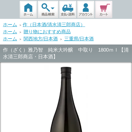
ホーム
作（日本酒/清水清三郎商店）
>
ホーム
贈り物におすすめ商品
>
ホーム
関西地方/日本酒
三重県/日本酒
>
>
作（ざく）雅乃智 純米大吟醸 中取り 1800ｍｌ【清
水清三郎商店・日本酒】