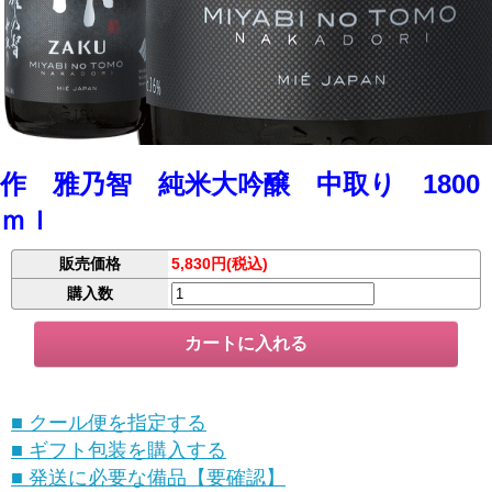
作 雅乃智 純米大吟醸 中取り 1800
ｍｌ
販売価格
5,830円(税込)
購入数
■ クール便を指定する
■ ギフト包装を購入する
■ 発送に必要な備品【要確認】