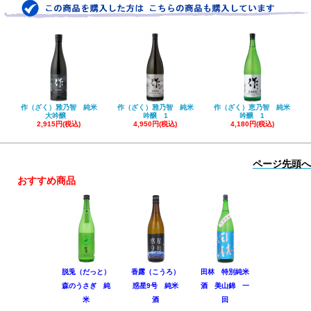
作（ざく）雅乃智 純米
作（ざく）雅乃智 純米
作（ざく）恵乃智 純米
大吟醸
吟醸 1
吟醸 1
2,915円(税込)
4,950円(税込)
4,180円(税込)
ページ先頭へ
おすすめ商品
脱兎（だっと）
香露（こうろ）
田林 特別純米
黒松仙醸 
森のうさぎ 純
惑星9号 純米
酒 美山錦 一
吟醸 Coo
米
酒
回
1,980円(税