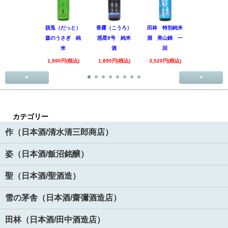
脱兎（だっと）
香露（こうろ）
田林 特別純米
黒松仙醸 
森のうさぎ 純
惑星9号 純米
酒 美山錦 一
吟醸 Coo
米
酒
回
1,980円(税
1,980円(税込)
1,890円(税込)
3,520円(税込)
<
>
カテゴリー
作（日本酒/清水清三郎商店）
姿（日本酒/飯沼銘醸）
聖（日本酒/聖酒造）
雪の茅舎（日本酒/齋彌酒造店）
田林（日本酒/田中酒造店）