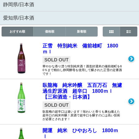
静岡県/日本酒
愛知県/日本酒
おすすめ順
価格順
新着順
正雪 特別純米 備前雄町 1800
ｍｌ
SOLD OUT
華やかな香り漂う特別純米酒！酒造好適米の備前雄町を6
0％まで精白し静岡酵母を使用して醸された正雪の定番酒
です！
臥龍梅 純米吟醸 五百万石 無濾
過生貯原酒 超辛口 1800ｍｌ
【三和酒造・日本酒】
SOLD OUT
臥龍梅の超辛口は違います！味わいと香りも兼ね備えた
超辛口の純米吟醸！原酒で超辛口を醸すのには高い技術
が必要とされます！
開運 純米 ひやおろし 1800ｍ
ｌ