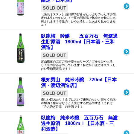
限定・日本酒】
SOLD OUT
【店長オススメ】山田錦の旨みがたっぷりのった季節限
定の本生ひやおろし！一夏の間低温で熟成させ秋口に出
荷されます！本生の「ひやおろし」はあまり見かけませ
ん！
臥龍梅 吟醸 五百万石 無濾過
生貯原酒 1800ml【日本酒・三和
酒造】
SOLD OUT
富山県産の五百万石を使ったリーズナブルなひやおろ
し！米の旨みがのっています！特に辛口派にオススメし
たい季節限定品です！
根知男山 純米吟醸 720ml【日本
酒・渡辺酒造店】
SOLD OUT
優しい口あたり！全てにおいて嫌味のない、安らぐ純米
吟醸酒！嫌味がなく万人受けする飲みやすさ！これは
「呑み過ぎ注意」の美酒です！
臥龍梅 純米吟醸 五百万石 無濾
過生原酒 1800ｍｌ【日本酒・三
和酒造】