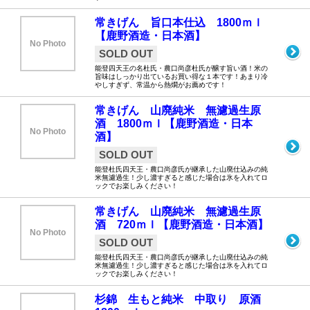
常きげん 旨口本仕込 1800ｍｌ
【鹿野酒造・日本酒】
No Photo
SOLD OUT
能登四天王の名杜氏・農口尚彦杜氏が醸す旨い酒！米の
旨味はしっかり出ているお買い得な１本です！あまり冷
やしすぎず、常温から熱燗がお薦めです！
常きげん 山廃純米 無濾過生原
酒 1800ｍｌ【鹿野酒造・日本
No Photo
酒】
SOLD OUT
能登杜氏四天王・農口尚彦氏が継承した山廃仕込みの純
米無濾過生！少し濃すぎると感じた場合は氷を入れてロ
ックでお楽しみください！
常きげん 山廃純米 無濾過生原
酒 720ｍｌ【鹿野酒造・日本酒】
No Photo
SOLD OUT
能登杜氏四天王・農口尚彦氏が継承した山廃仕込みの純
米無濾過生！少し濃すぎると感じた場合は氷を入れてロ
ックでお楽しみください！
杉錦 生もと純米 中取り 原酒