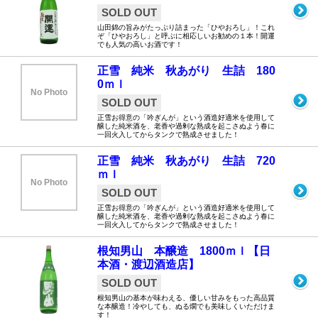
SOLD OUT
山田錦の旨みがたっぷり詰まった「ひやおろし」！これ
ぞ「ひやおろし」と呼ぶに相応しいお勧めの１本！開運
でも人気の高いお酒です！
正雪 純米 秋あがり 生詰 180
0ｍｌ
No Photo
SOLD OUT
正雪お得意の「吟ぎんが」という酒造好適米を使用して
醸した純米酒を、老香や過剰な熟成を起こさぬよう春に
一回火入してからタンクで熟成させました！
正雪 純米 秋あがり 生詰 720
ｍｌ
No Photo
SOLD OUT
正雪お得意の「吟ぎんが」という酒造好適米を使用して
醸した純米酒を、老香や過剰な熟成を起こさぬよう春に
一回火入してからタンクで熟成させました！
根知男山 本醸造 1800ｍｌ【日
本酒・渡辺酒造店】
SOLD OUT
根知男山の基本が味わえる、優しい甘みをもった高品質
な本醸造！冷やしても、ぬる燗でも美味しくいただけま
す！