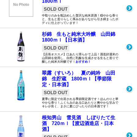
1800ｍｌ
No Photo
SOLD OUT
中取りのみを瓶詰めした贅沢な純米原酒！穏やかな香り
と、生もと造りらしく厚みがありながら引き締まったボ
ディに仕上がっています！
杉錦 生もと純米大吟醸 山田錦
1800ｍｌ【日本酒】
SOLD OUT
【店長オススメ】口あたり滑らかで上品！酒造好適米の
山田錦を使用し、自然に乳酸を生成させる生もと造りで
醸した純米大吟醸です！
おすすめ！
翠露（すいろ） 夏の純吟 山田
錦 生貯蔵 1800ｍｌ【季節限
定・日本酒】
SOLD OUT
夏季に限定で出荷される季節限定酒です！ほんのりと華
やかな香り！ふくらみのある口あたりと爽やかな甘みで
キレが良く、まさに夏にぴったりの日本酒です！
根知男山 雪見酒 しぼりたて生
酒 720ｍｌ【渡辺酒造店・日本
酒】