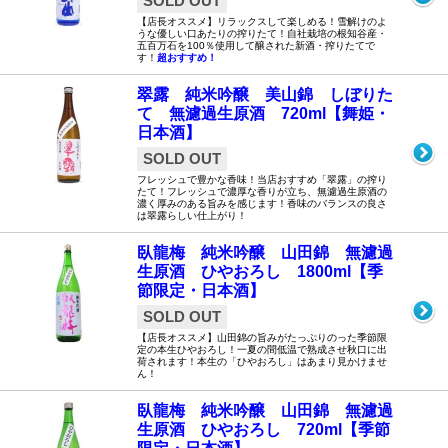
SOLD OUT
【店長オススメ】リラックスして楽しめる！雪解けのよ
うな優しい口あたりの搾りたて！自社栽培の根知谷産・
五百万石を100％使用して醸された新酒・搾りたてで
す！
超おすすめ！
翠露 純米吟醸 美山錦 しぼりた
て 無濾過生原酒 720ml【舞姫・
日本酒】
SOLD OUT
フレッシュで豊かな香味！当店おすすめ「翠露」の搾り
たて！フレッシュで濃厚な香りが立ち、無濾過生原酒の
濃く厚みのある旨みを感じます！香味のバランスの良さ
は翠露らしい仕上がり！
臥龍梅 純米吟醸 山田錦 無濾過
生原酒 ひやおろし 1800ml【季
節限定・日本酒】
SOLD OUT
【店長オススメ】山田錦の旨みがたっぷりのった季節限
定の本生ひやおろし！一夏の間低温で熟成させ秋口に出
荷されます！本生の「ひやおろし」はあまり見かけませ
ん！
臥龍梅 純米吟醸 山田錦 無濾過
生原酒 ひやおろし 720ml【季節