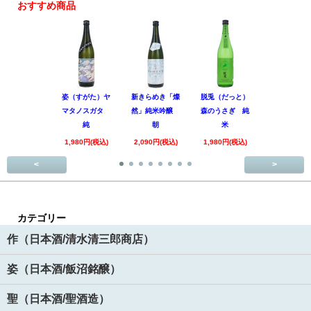
おすすめ商品
姿（すがた）ヤ
新きらめき「燦
脱兎（だっと）
香露（こう
マタノスガタ
然」純米吟醸
森のうさぎ 純
惑星9号 純
純
朝
米
酒
1,980円(税込)
2,090円(税込)
1,980円(税込)
1,890円(税
<
>
カテゴリー
作（日本酒/清水清三郎商店）
姿（日本酒/飯沼銘醸）
聖（日本酒/聖酒造）