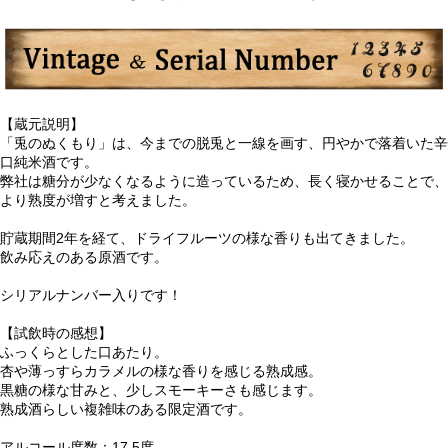
【蔵元説明】
「兎のぬくもり」は、今までの脱兎と一線を画す、円やかで落着いた辛
口純米酒です。
弊社は糖分が少なくなるように造っているため、長く寝かせることで、
より熟度が増すと考えました。
貯蔵期間2年を経て、ドライフルーツの様な香りも出てきました。
飲み応えのある原酒です。
シリアルナンバー入りです！
【試飲時の感想】
ふっくらとした口あたり。
杏や薄っすらカラメルの様な香りを感じる熟成感。
黒糖の様な甘みと、少しスモーキーさも感じます。
熟成酒らしい複雑味のある限定酒です。
アルコール度数：17.5度