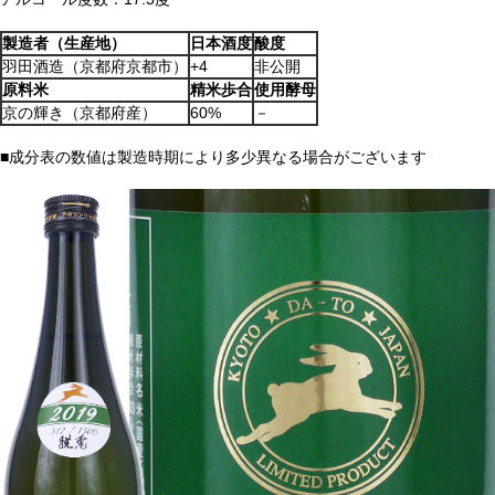
製造者（生産地）
日本酒度
酸度
羽田酒造（京都府京都市）
+4
非公開
原料米
精米歩合
使用酵母
京の輝き（京都府産）
60%
－
■成分表の数値は製造時期により多少異なる場合がございます