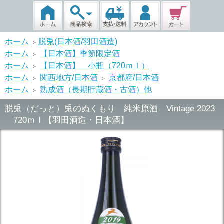
ホーム
脱兎(日本酒/羽田酒造)
>
ホーム
【日本酒】季節限定酒
>
ホーム
【日本酒】 小瓶（720ｍｌ）
>
ホーム
関西地方/日本酒
京都府/日本酒
>
>
ホーム
熟成酒（長期貯蔵酒・古酒）他
>
脱兎（だっと）兎のぬくもり 純米原酒 Vintage 2023
720ｍｌ【羽田酒造・日本酒】