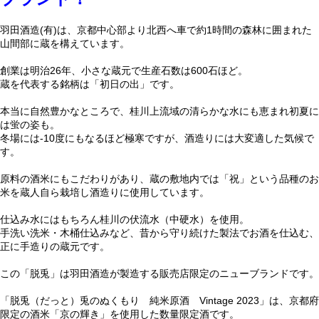
羽田酒造(有)は、京都中心部より北西へ車で約1時間の森林に囲まれた
山間部に蔵を構えています。
創業は明治26年、小さな蔵元で生産石数は600石ほど。
蔵を代表する銘柄は「初日の出」です。
本当に自然豊かなところで、桂川上流域の清らかな水にも恵まれ初夏に
は蛍の姿も。
冬場には-10度にもなるほど極寒ですが、酒造りには大変適した気候で
す。
原料の酒米にもこだわりがあり、蔵の敷地内では「祝」という品種のお
米を蔵人自ら栽培し酒造りに使用しています。
仕込み水にはもちろん桂川の伏流水（中硬水）を使用。
手洗い洗米・木桶仕込みなど、昔から守り続けた製法でお酒を仕込む、
正に手造りの蔵元です。
この「脱兎」は羽田酒造が製造する販売店限定のニューブランドです。
「脱兎（だっと）兎のぬくもり 純米原酒 Vintage 2023」は、京都府
限定の酒米「京の輝き」を使用した数量限定酒です。