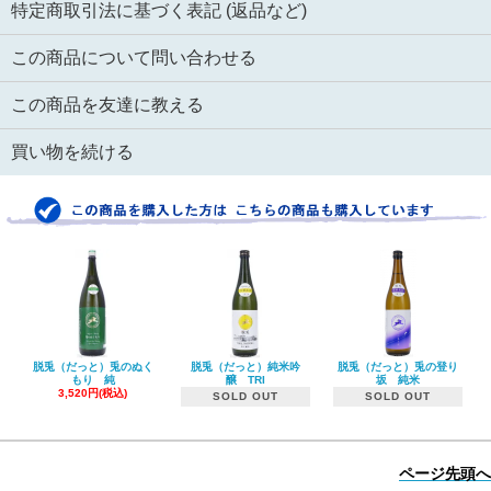
特定商取引法に基づく表記 (返品など)
この商品について問い合わせる
この商品を友達に教える
買い物を続ける
脱兎（だっと）兎のぬく
脱兎（だっと）純米吟
脱兎（だっと）兎の登り
もり 純
醸 TRI
坂 純米
3,520円(税込)
SOLD OUT
SOLD OUT
ページ先頭へ