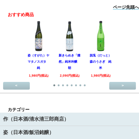
ページ先頭へ
おすすめ商品
姿（すがた）ヤ
新きらめき「燦
脱兎（だっと）
香露（こう
マタノスガタ
然」純米吟醸
森のうさぎ 純
惑星9号 純
純
朝
米
酒
1,980円(税込)
2,090円(税込)
1,980円(税込)
1,890円(税
<
>
カテゴリー
作（日本酒/清水清三郎商店）
姿（日本酒/飯沼銘醸）