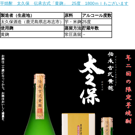
芋焼酎 太久保 伝承古式「黄麹」 25度 1800ｍｌもございます
製造者（生産地）
原料
アルコール度数
太久保酒造（鹿児島県志布志市）
芋・米麹
25度
使用麹
蒸留方法
貯蔵年数
黄麹
常圧蒸留
－