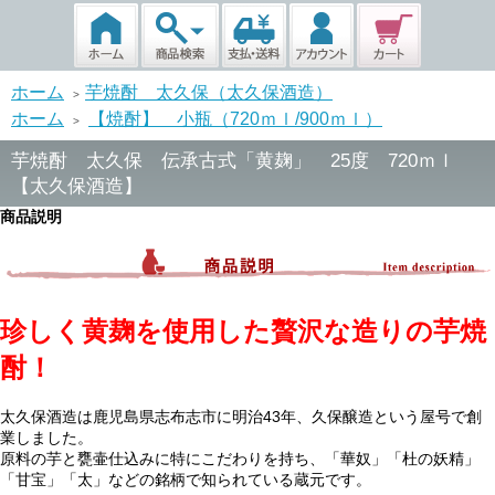
ホーム
芋焼酎 太久保（太久保酒造）
>
ホーム
【焼酎】 小瓶（720ｍｌ/900ｍｌ）
>
芋焼酎 太久保 伝承古式「黄麹」 25度 720ｍｌ
【太久保酒造】
商品説明
珍しく黄麹を使用した贅沢な造りの芋焼
酎！
太久保酒造は鹿児島県志布志市に明治43年、久保醸造という屋号で創
業しました。
原料の芋と甕壷仕込みに特にこだわりを持ち、「華奴」「杜の妖精」
「甘宝」「太」などの銘柄で知られている蔵元です。