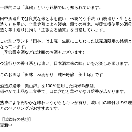
一般的には「真鶴」という銘柄で広く知られています。
田中酒造店では良質な米と水を使い、伝統的な手法（山廃造り・生もと
造り）を用い、全量麹蓋による製麹、甑での蒸米、杉暖気樽使用の酒母
造り等手造りに拘り「主張ある酒質」を目指しています。
この別ブランド「田林」は山廃・生酛にこだわった販売店限定の銘柄と
なっています。
（季節限定酒などは速醸のお酒もございます）
今流行りの香り系とは違い、日本酒本来の味わいをお楽しみ頂けます。
このお酒は「田林 秋あがり 純米吟醸 美山錦」です。
酒造好適米「美山錦」を100％使用した純米吟醸酒。
穏やかで上品な上立香で、口に含むと華やかな吟醸香が広がります。
熟成による円やかな味わいながらもキレが有り、濃い目の味付けの料理
とのペアリングがおすすめです。
【試飲時の感想】
更新中