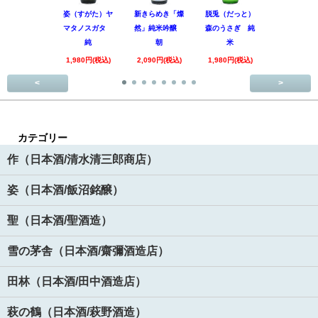
姿（すがた）ヤ
新きらめき「燦
脱兎（だっと）
香露（こう
マタノスガタ
然」純米吟醸
森のうさぎ 純
惑星9号 純
純
朝
米
酒
1,980円(税込)
2,090円(税込)
1,980円(税込)
1,890円(税
<
>
カテゴリー
作（日本酒/清水清三郎商店）
姿（日本酒/飯沼銘醸）
聖（日本酒/聖酒造）
雪の茅舎（日本酒/齋彌酒造店）
田林（日本酒/田中酒造店）
萩の鶴（日本酒/萩野酒造）