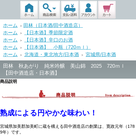
ホーム
田林（日本酒/田中酒造店）
>
ホーム
【日本酒】季節限定酒
>
ホーム
【日本酒】辛口のお酒
>
ホーム
【日本酒】 小瓶（720ｍｌ）
>
ホーム
北海道・東北地方/日本酒
宮城県/日本酒
>
>
田林 秋あがり 純米吟醸 美山錦 2025 720ｍｌ
【田中酒造店・日本酒】
商品説明
熟成による円やかな味わい！
宮城県加美郡加美町に蔵を構える田中酒造店の創業は、寛政元年（178
9年）です。