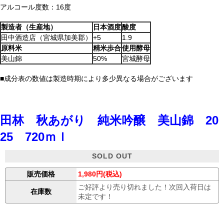
アルコール度数：16度
製造者（生産地）
日本酒度
酸度
田中酒造店（宮城県加美郡）
+5
1.9
原料米
精米歩合
使用酵母
美山錦
50%
宮城酵母
■成分表の数値は製造時期により多少異なる場合がございます
田林 秋あがり 純米吟醸 美山錦 20
25 720ｍｌ
SOLD OUT
販売価格
1,980円(税込)
ご好評より売り切れました！次回入荷日は
在庫数
未定です！