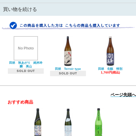
買い物を続ける
No Photo
田林 秋あがり 純米吟
醸 美山
田林 Terroir type
田林 生酛 特別
SOLD OUT
1,760円(税込)
SOLD OUT
ページ先頭へ
おすすめ商品