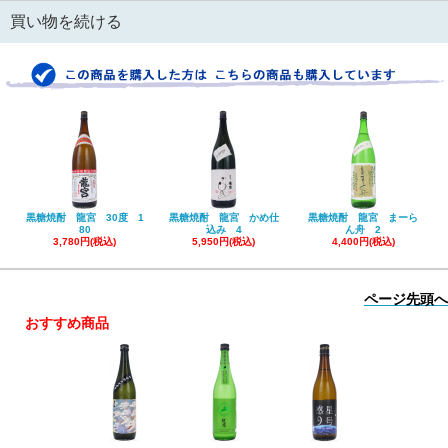
買い物を続ける
黒糖焼酎 龍宮 30度 1
黒糖焼酎 龍宮 かめ仕
黒糖焼酎 龍宮 まーら
80
込み 4
ん舟 2
3,780円(税込)
5,950円(税込)
4,400円(税込)
ページ先頭へ
おすすめ商品