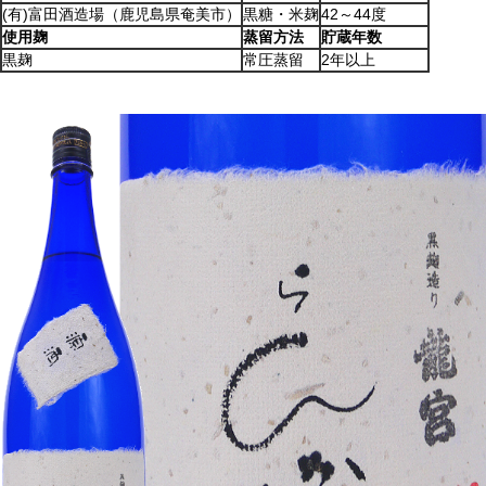
(有)富田酒造場（鹿児島県奄美市）
黒糖・米麹
42～44度
使用麹
蒸留方法
貯蔵年数
黒麹
常圧蒸留
2年以上