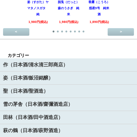
姿（すがた）ヤ
脱兎（だっと）
香露（こうろ）
田林 特別
マタノスガタ
森のうさぎ 純
惑星9号 純米
酒 美山錦
純
米
酒
回
1,980円(税込)
1,980円(税込)
1,890円(税込)
3,520円(税
<
>
カテゴリー
作（日本酒/清水清三郎商店）
姿（日本酒/飯沼銘醸）
聖（日本酒/聖酒造）
雪の茅舎（日本酒/齋彌酒造店）
田林（日本酒/田中酒造店）
萩の鶴（日本酒/萩野酒造）