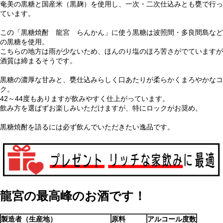
奄美の黒糖と国産米（黒麹）を使用し、一次・二次仕込みとも甕で行っ
ています。
この「黒糖焼酎 龍宮 らんかん」に使う黒糖は波照間・多良間島など
の黒糖を使用。
こちらの地方は雨が少ないため、ほんのり塩のほろ苦さがでていますが
酒質は締まるそうです。
黒糖の濃厚な甘みと、甕仕込みらしく口あたりが柔らかくまろやかなコ
ク。
42～44度もありますが飲みやすく仕上がっています。
飲み方を選ばずお楽しみいただけますが、特にロックがお奨め。
黒糖焼酎を語るには必ず飲んでいただきたい逸品です。
龍宮の最高峰のお酒です！
製造者（生産地）
原料
アルコール度数