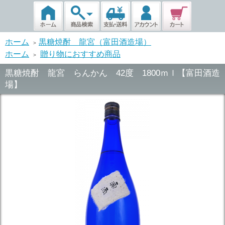
ホーム
黒糖焼酎 龍宮（富田酒造場）
>
ホーム
贈り物におすすめ商品
>
黒糖焼酎 龍宮 らんかん 42度 1800ｍｌ【富田酒造
場】