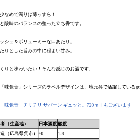
少なめで濁りは薄っすら！
と酸味のバランスの整った立ち香です。
ッシュ＆ボリューミーな口あたり。
たりとした旨みの中に程よい甘み。
くりと味わいたい！そんな感じのお酒です。
「味覚音」シリーズのラベルデザインは、地元呉で活躍しているgu
 味覚音 チリチリ サパーン ギュッと。720ｍｌもございます
造者（生産地）
日本酒度
酸度
酒造（広島県呉市）
+0
1.8