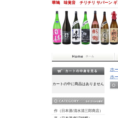
華鳩 味覚音 チリチリ サパーン ギ
ホ
ホ
カートの中に商品はありません
作（日本酒/清水清三郎商店）