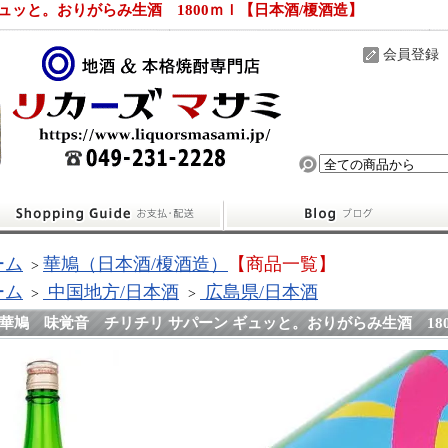
ュッと。おりがらみ生酒 1800ｍｌ【日本酒/榎酒造】
会員登録
ーム
華鳩（日本酒/榎酒造）
【商品一覧】
>
ーム
中国地方/日本酒
広島県/日本酒
>
>
華鳩 味覚音 チリチリ サパーン ギュッと。おりがらみ生酒 18