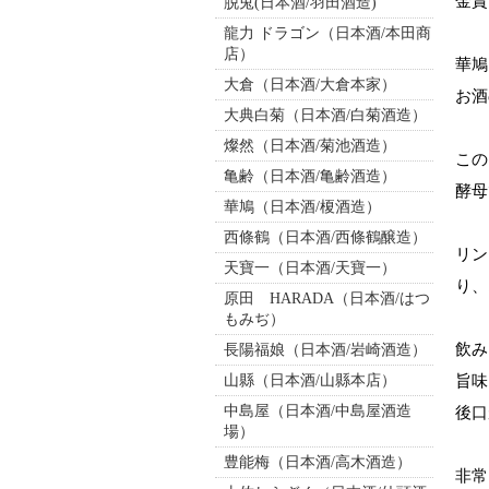
金賞
脱兎(日本酒/羽田酒造)
龍力 ドラゴン（日本酒/本田商
店）
華鳩
大倉（日本酒/大倉本家）
お酒
大典白菊（日本酒/白菊酒造）
燦然（日本酒/菊池酒造）
この
亀齢（日本酒/亀齢酒造）
酵母
華鳩（日本酒/榎酒造）
西條鶴（日本酒/西條鶴醸造）
リン
天寶一（日本酒/天寶一）
り、
原田 HARADA（日本酒/はつ
もみぢ）
飲み
長陽福娘（日本酒/岩崎酒造）
山縣（日本酒/山縣本店）
旨味
中島屋（日本酒/中島屋酒造
後口
場）
豊能梅（日本酒/高木酒造）
非常