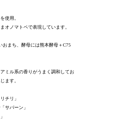
米を使用。
ままオノマトペで表現しています。
いおまち、酵母には熊本酵母＋C75
ソアミル系の香りがうまく調和してお
感じます。
チリチリ」
で「サパーン」
と」