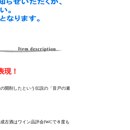
表現！
内の開削したという伝説の「音戸の瀬
成古酒はワイン品評会IWCで８度も