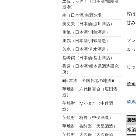
土佐しらぎく（日本酒/仙頭酒
造場）
滓は
南（日本酒/南酒造場）
甘み
美丈夫（日本酒/濵川商店）
川亀（日本酒/川亀酒造）
フレ
川鶴（日本酒/川鶴酒造）
まっ
芳水（日本酒/芳水酒造）
基峰鶴（日本酒/基山商店）
香露（日本酒/熊本県酒造研究
じっ
所）
■日本酒 全国各地の地酒■
華鳩
芋焼酎 六代目百合（塩田酒
造）
華鳩
芋焼酎 なかまた（中俣酒
造）
芋焼酎 桐野（中俣酒造）
製
芋焼酎 呑酔楽（天星酒造）
榎
芋焼酎 太久保（太久保酒