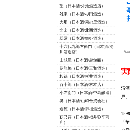
望（日本酒/外池酒造店）
雄東（日本酒/杉田酒造）
大那（日本酒/菊の里酒造）
文楽（日本酒/北西酒造）
翠露（日本酒/舞姫酒造）
十六代九郎右衛門（日本酒/湯
川酒造店）
山城屋（日本酒/越銘醸）
臥龍梅（日本酒/三和酒造）
実
杉錦（日本酒/杉井酒造）
百十郎（日本酒/林本店）
清酒
小左衛門（日本酒/中島醸造）
戸」
奥（日本酒/山﨑合資会社）
遊穂（日本酒/御祖酒造）
18
萩乃露（日本酒/福井弥平商
「華
店）