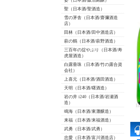
姿（日本酒/飯沼銘醸）
聖（日本酒/聖酒造）
雪の茅舎（日本酒/齋彌酒造
店）
田林（日本酒/田中酒造店）
萩の鶴（日本酒/萩野酒造）
三百年の掟やぶり（日本酒/寿
虎屋酒造）
白露垂珠（日本酒/竹の露合資
会社）
上喜元（日本酒/酒田酒造）
天明（日本酒/曙酒造）
岩の井 i240（日本酒/岩瀬酒
造）
鳴海（日本酒/東灘醸造）
来福（日本酒/来福酒造）
武勇（日本酒/武勇）
忠愛（日本酒/富川酒造店）