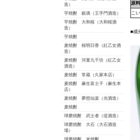
原
造）
こ
芋焼酎 銀滴（王手門酒造）
芋焼酎 大和桜（大和桜酒
造）
■成
芋焼酎
麦焼酎 桜明日香（紅乙女酒
造）
麦焼酎 河童九千坊（紅乙女
酒造）
麦焼酎 常蔵（久家本店）
麦焼酎 麻生富士子（麻生本
店）
麦焼酎 夢想仙楽（光酒造）
麦焼酎
球磨焼酎 武士者（堤酒造）
球磨焼酎 大石（大石酒造
場）
球磨焼酎 米焼酎