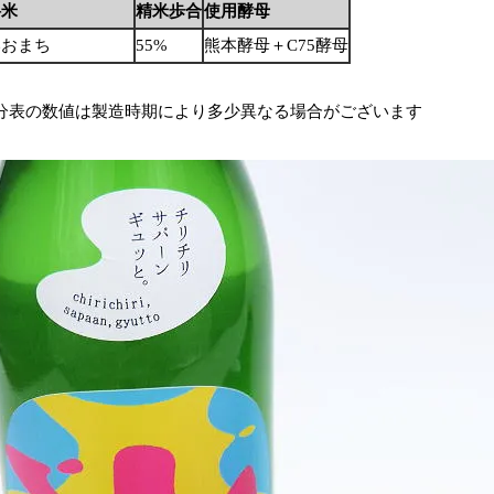
料米
精米歩合
使用酵母
いおまち
55%
熊本酵母＋C75酵母
分表の数値は製造時期により多少異なる場合がございます