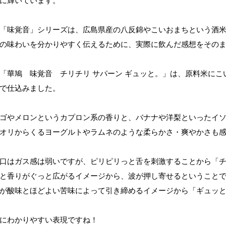
に輝いています。
「味覚音」シリーズは、広島県産の八反錦やこいおまちという酒
の味わいを分かりやすく伝えるために、実際に飲んだ感想をその
「華鳩 味覚音 チリチリ サパーン ギュッと。」は、原料米にこ
で仕込みました。
ゴやメロンというカプロン系の香りと、バナナや洋梨といったイ
オリからくるヨーグルトやラムネのような柔らかさ・爽やかさも
口はガス感は弱いですが、ピリピリっと舌を刺激することから「
と香りがぐっと広がるイメージから、波が押し寄せるということ
が酸味とほどよい苦味によって引き締めるイメージから「ギュッ
にわかりやすい表現ですね！