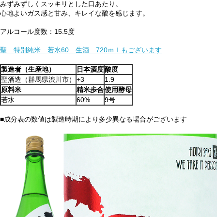
みずみずしくスッキリとした口あたり。
心地よいガス感と甘み、キレイな酸を感じます。
アルコール度数：15.5度
聖 特別純米 若水60 生酒 720ｍｌもございます
製造者（生産地）
日本酒度
酸度
聖酒造（群馬県渋川市）
+3
1.9
原料米
精米歩合
使用酵母
若水
60%
9号
■成分表の数値は製造時期により多少異なる場合がございます