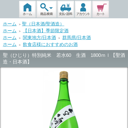
ホーム
聖（日本酒/聖酒造）
>
ホーム
【日本酒】季節限定酒
>
ホーム
関東地方/日本酒
群馬県/日本酒
>
>
ホーム
飲食店様におすすめのお酒
>
聖（ひじり）特別純米 若水60 生酒 1800ｍｌ【聖酒
造・日本酒】