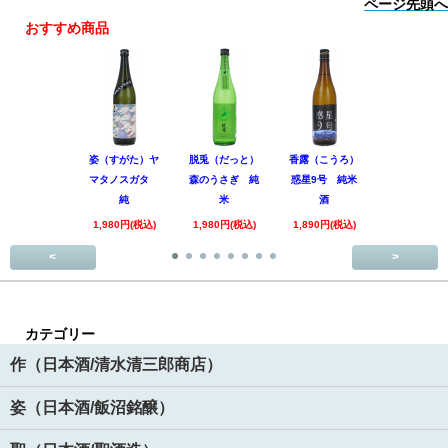
ページ先頭へ
おすすめ商品
姿（すがた）ヤ
脱兎（だっと）
香露（こうろ）
田林 特別
マタノスガタ
森のうさぎ 純
惑星9号 純米
酒 美山錦
純
米
酒
回
1,980円(税込)
1,980円(税込)
1,890円(税込)
3,520円(税
<
>
カテゴリー
作（日本酒/清水清三郎商店）
姿（日本酒/飯沼銘醸）