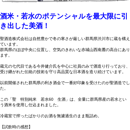
酒米・若水のポテンシャルを最大限に引
き出した美酒！
聖酒造株式会社は自然豊かで冬の寒さが厳しい群馬県渋川市に蔵を構え
ています。
群馬県のほぼ中央に位置し、空気のきれいな赤城山西南麓の高台にあり
ます。
蔵元の七代目である今井健介氏を中心に社員のみで酒造り行っており、
受け継がれた伝統の技術を守り高品質な日本酒を造り続けています。
以前開催された群馬県の利き酒会で一番好印象を受けたのが聖酒造でし
た。
この「聖 特別純米 若水60 生酒」は、全量に群馬県産の若水とい
う酒米を使用し仕込まれました。
冷蔵室で搾ったばかりのお酒を無濾過生のまま瓶詰め。
【試飲時の感想】