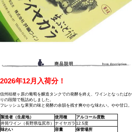
2026年12月入荷分！
信州桔梗ヶ原の葡萄を醸造タンクでの発酵を終え、ワインとなったばか
りの段階で瓶詰めしました。
フレッシュな果実の味と発酵の余韻を残す爽やかな味わい。やや甘口。
製造者（生産地）
使用種
アルコール度数
井筒ワイン（長野県塩尻市）
ナイヤガラ
12.5度
味わい
容量
保管場所