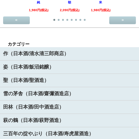
純
朝
米
酒
1,980円(税込)
2,090円(税込)
1,980円(税込)
1,890円(税
<
>
カテゴリー
作（日本酒/清水清三郎商店）
姿（日本酒/飯沼銘醸）
聖（日本酒/聖酒造）
雪の茅舎（日本酒/齋彌酒造店）
田林（日本酒/田中酒造店）
萩の鶴（日本酒/萩野酒造）
三百年の掟やぶり（日本酒/寿虎屋酒造）