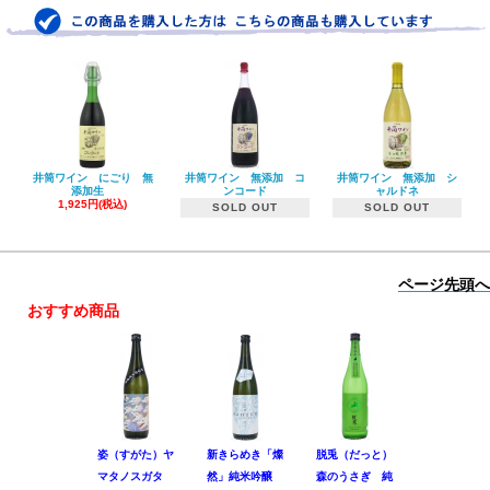
井筒ワイン にごり 無
井筒ワイン 無添加 コ
井筒ワイン 無添加 シ
添加生
ンコード
ャルドネ
1,925円(税込)
SOLD OUT
SOLD OUT
ページ先頭へ
おすすめ商品
姿（すがた）ヤ
新きらめき「燦
脱兎（だっと）
香露（こう
マタノスガタ
然」純米吟醸
森のうさぎ 純
惑星9号 純