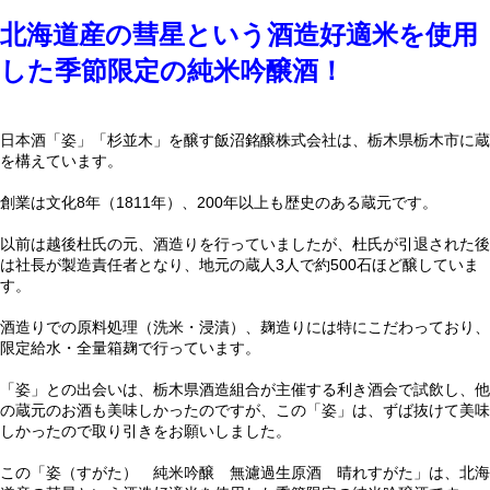
北海道産の彗星という酒造好適米を使用
した季節限定の純米吟醸酒！
日本酒「姿」「杉並木」を醸す飯沼銘醸株式会社は、栃木県栃木市に蔵
を構えています。
創業は文化8年（1811年）、200年以上も歴史のある蔵元です。
以前は越後杜氏の元、酒造りを行っていましたが、杜氏が引退された後
は社長が製造責任者となり、地元の蔵人3人で約500石ほど醸していま
す。
酒造りでの原料処理（洗米・浸漬）、麹造りには特にこだわっており、
限定給水・全量箱麹で行っています。
「姿」との出会いは、栃木県酒造組合が主催する利き酒会で試飲し、他
の蔵元のお酒も美味しかったのですが、この「姿」は、ずば抜けて美味
しかったので取り引きをお願いしました。
この「姿（すがた） 純米吟醸 無濾過生原酒 晴れすがた」は、北海