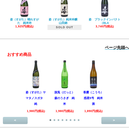
姿（すがた）晴れすが
姿（すがた）純米吟醸
姿 ブラックインパクト
た 純米吟
山田錦
（BLA
1,925円(税込)
3,740円(税込)
SOLD OUT
ページ先頭へ
おすすめ商品
姿（すがた）ヤ
脱兎（だっと）
香露（こうろ）
田林 特別
マタノスガタ
森のうさぎ 純
惑星9号 純米
酒 美山錦
純
米
酒
回
1,980円(税込)
1,980円(税込)
1,890円(税込)
3,520円(税
<
>