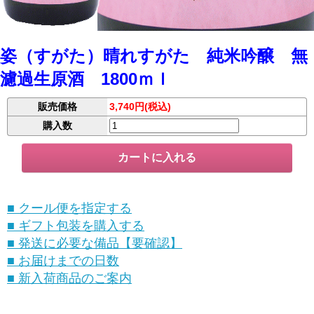
姿（すがた）晴れすがた 純米吟醸 無
濾過生原酒 1800ｍｌ
販売価格
3,740円(税込)
購入数
■ クール便を指定する
■ ギフト包装を購入する
■ 発送に必要な備品【要確認】
■ お届けまでの日数
■ 新入荷商品のご案内