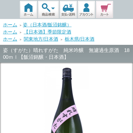
ホーム
姿（日本酒/飯沼銘醸）
>
ホーム
【日本酒】季節限定酒
>
ホーム
関東地方/日本酒
栃木県/日本酒
>
>
姿（すがた）晴れすがた 純米吟醸 無濾過生原酒 18
00ｍｌ【飯沼銘醸・日本酒】