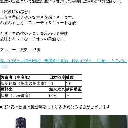
道産の彗星という酒造好適米を使用した季節限定の純米吟醸酒です。
【試飲時の感想】
上立ち香は爽やかな甘さを感じさせます。
みずみずしく、フルーティ＆キュートな酸。
もぎたての桃やメロンを思わせる香味。
後味もキレイなイチオシの美酒です！
アルコール度数：17度
姿（すがた）純米吟醸 無濾過生原酒 晴れすがた 720ｍｌもござい
ます
製造者（生産地）
日本酒度
酸度
飯沼銘醸（栃木県栃木市）
-3
1.6
原料米
精米歩合
使用酵母
彗星（北海道産）
60%
－
■成分表の数値は製造時期により多少異なる場合がございます