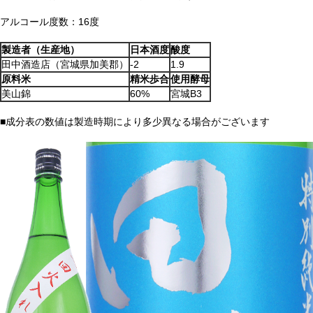
アルコール度数：16度
製造者（生産地）
日本酒度
酸度
田中酒造店（宮城県加美郡）
-2
1.9
原料米
精米歩合
使用酵母
美山錦
60%
宮城B3
■成分表の数値は製造時期により多少異なる場合がございます