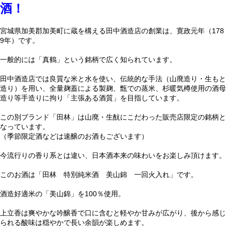
酒！
宮城県加美郡加美町に蔵を構える田中酒造店の創業は、寛政元年（178
9年）です。
一般的には「真鶴」という銘柄で広く知られています。
田中酒造店では良質な米と水を使い、伝統的な手法（山廃造り・生もと
造り）を用い、全量麹蓋による製麹、甑での蒸米、杉暖気樽使用の酒母
造り等手造りに拘り「主張ある酒質」を目指しています。
この別ブランド「田林」は山廃・生酛にこだわった販売店限定の銘柄と
なっています。
（季節限定酒などは速醸のお酒もございます）
今流行りの香り系とは違い、日本酒本来の味わいをお楽しみ頂けます。
このお酒は「田林 特別純米酒 美山錦 一回火入れ」です。
酒造好適米の「美山錦」を100％使用。
上立香は爽やかな吟醸香で口に含むと軽やか甘みが広がり、後から感じ
られる酸味は穏やかで長い余韻が楽しめます。