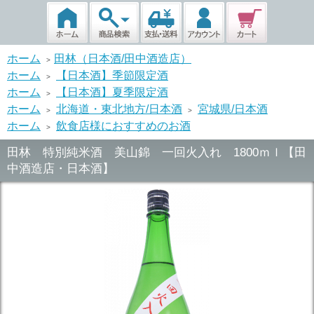
ホーム
田林（日本酒/田中酒造店）
>
ホーム
【日本酒】季節限定酒
>
ホーム
【日本酒】夏季限定酒
>
ホーム
北海道・東北地方/日本酒
宮城県/日本酒
>
>
ホーム
飲食店様におすすめのお酒
>
田林 特別純米酒 美山錦 一回火入れ 1800ｍｌ【田
中酒造店・日本酒】