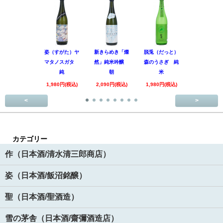
姿（すがた）ヤ
新きらめき「燦
脱兎（だっと）
香露（こう
マタノスガタ
然」純米吟醸
森のうさぎ 純
惑星9号 純
純
朝
米
酒
1,980円(税込)
2,090円(税込)
1,980円(税込)
1,890円(税
<
>
カテゴリー
作（日本酒/清水清三郎商店）
姿（日本酒/飯沼銘醸）
聖（日本酒/聖酒造）
雪の茅舎（日本酒/齋彌酒造店）