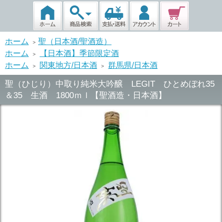
ホーム
聖（日本酒/聖酒造）
>
ホーム
【日本酒】季節限定酒
>
ホーム
関東地方/日本酒
群馬県/日本酒
>
>
聖（ひじり）中取り純米大吟醸 LEGIT ひとめぼれ35
＆35 生酒 1800ｍｌ【聖酒造・日本酒】