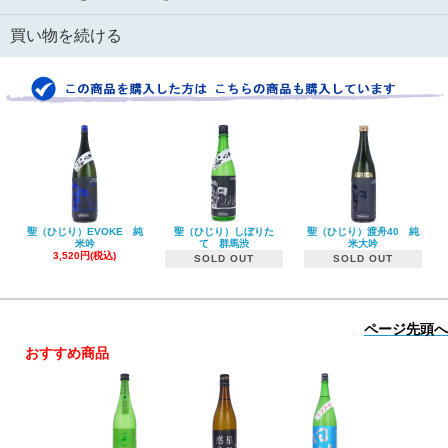
買い物を続ける
聖（ひじり）EVOKE 純
聖（ひじり）しぼりた
聖（ひじり）渡舟40 純
米吟
て 群馬渋
米大吟
3,520円(税込)
SOLD OUT
SOLD OUT
ページ先頭へ
おすすめ商品