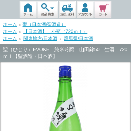
ホーム
聖（日本酒/聖酒造）
>
ホーム
【日本酒】 小瓶（720ｍｌ）
>
ホーム
関東地方/日本酒
群馬県/日本酒
>
>
聖（ひじり）EVOKE 純米吟醸 山田錦50 生酒 720
ｍｌ【聖酒造・日本酒】