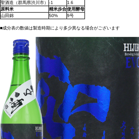
聖酒造（群馬県渋川市）
-1
1.6
原料米
精米歩合
使用酵母
山田錦
50%
9号
■成分表の数値は製造時期により多少異なる場合がございます