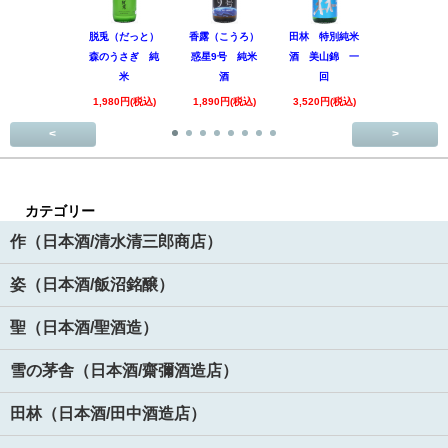
脱兎（だっと）
香露（こうろ）
田林 特別純米
黒松仙醸 
森のうさぎ 純
惑星9号 純米
酒 美山錦 一
吟醸 Coo
米
酒
回
1,980円(税
1,980円(税込)
1,890円(税込)
3,520円(税込)
<
>
カテゴリー
作（日本酒/清水清三郎商店）
姿（日本酒/飯沼銘醸）
聖（日本酒/聖酒造）
雪の茅舎（日本酒/齋彌酒造店）
田林（日本酒/田中酒造店）