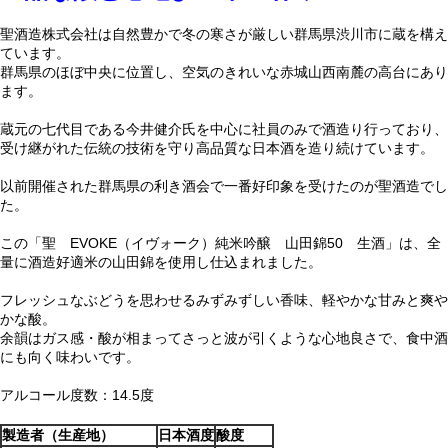
聖酒造株式会社は自然豊かで冬の寒さが厳しい群馬県渋川市に蔵を構え
ています。
群馬県のほぼ中央に位置し、空気のきれいな赤城山西南麓の高台にあり
ます。
蔵元の七代目である今井健介氏を中心に社員のみで酒造り行っており、
受け継がれた伝統の技術を守り高品質な日本酒を造り続けています。
以前開催された群馬県の利き酒会で一番好印象を受けたのが聖酒造でし
た。
この「聖 EVOKE（イヴォーク）純米吟醸 山田錦50 生酒」は、全
量に酒造好適米の山田錦を使用し仕込まれました。
フレッシュなぶどうを思わせるみずみずしい香味、軽やかな甘みと爽や
かな酸。
余韻はガス感・酸が相まってさっと波が引くような心地良さで、食中酒
にも向く味わいです。
アルコール度数：14.5度
製造者（生産地）
日本酒度
酸度