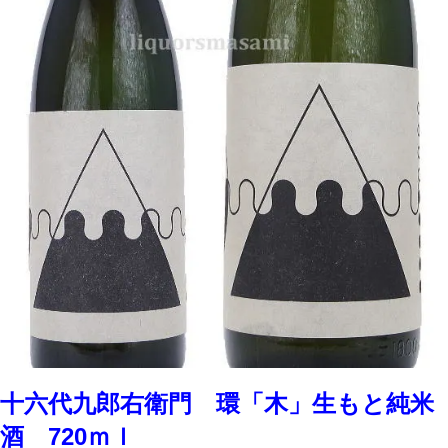
十六代九郎右衛門 環「木」生もと純米
酒 720ｍｌ