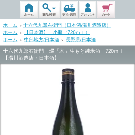
ホーム
十六代九郎右衛門（日本酒/湯川酒造店）
>
ホーム
【日本酒】 小瓶（720ｍｌ）
>
ホーム
中部地方/日本酒
長野県/日本酒
>
>
十六代九郎右衛門 環「木」生もと純米酒 720ｍｌ
【湯川酒造店・日本酒】