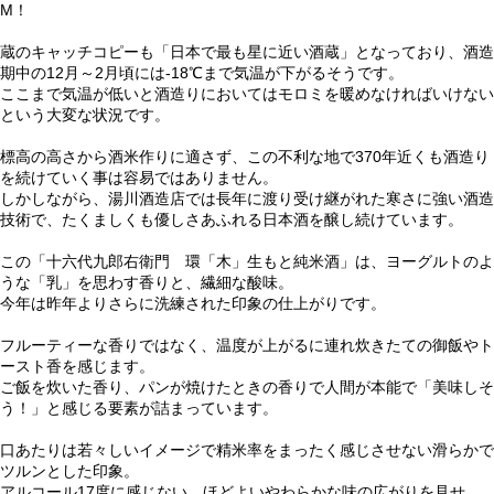
M！
蔵のキャッチコピーも「日本で最も星に近い酒蔵」となっており、酒造
期中の12月～2月頃には-18℃まで気温が下がるそうです。
ここまで気温が低いと酒造りにおいてはモロミを暖めなければいけない
という大変な状況です。
標高の高さから酒米作りに適さず、この不利な地で370年近くも酒造り
を続けていく事は容易ではありません。
しかしながら、湯川酒造店では長年に渡り受け継がれた寒さに強い酒造
技術で、たくましくも優しさあふれる日本酒を醸し続けています。
この「十六代九郎右衛門 環「木」生もと純米酒」は、ヨーグルトのよ
うな「乳」を思わす香りと、繊細な酸味。
今年は昨年よりさらに洗練された印象の仕上がりです。
フルーティーな香りではなく、温度が上がるに連れ炊きたての御飯やト
ースト香を感じます。
ご飯を炊いた香り、パンが焼けたときの香りで人間が本能で「美味しそ
う！」と感じる要素が詰まっています。
口あたりは若々しいイメージで精米率をまったく感じさせない滑らかで
ツルンとした印象。
アルコール17度に感じない、ほどよいやわらかな味の広がりを見せ、