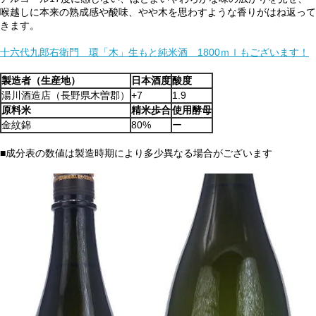
喉越しに本来の熟成感や酸味、やや木を思わすような香りがはね返って
きます。
十六代九郎右衛門 環「木」生もと純米酒 1800ｍｌもございます！
製造者（生産地）
日本酒度
酸度
湯川酒造店（長野県木曽郡）
+7
1.9
原料米
精米歩合
使用酵母
金紋錦
80%
ー
■成分表の数値は製造時期により多少異なる場合がございます