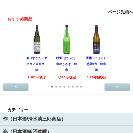
ページ先頭へ
おすすめ商品
姿（すがた）ヤ
脱兎（だっと）
香露（こうろ）
田林 特別
マタノスガタ
森のうさぎ 純
惑星9号 純米
酒 美山錦
純
米
酒
回
1,980円(税込)
1,980円(税込)
1,890円(税込)
3,520円(税
<
>
カテゴリー
作（日本酒/清水清三郎商店）
姿（日本酒/飯沼銘醸）