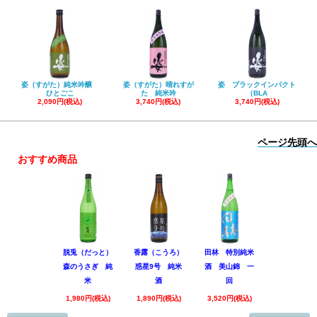
姿（すがた）純米吟醸
姿（すがた）晴れすが
姿 ブラックインパクト
ひとごこ
た 純米吟
（BLA
2,090円(税込)
3,740円(税込)
3,740円(税込)
ページ先頭へ
おすすめ商品
脱兎（だっと）
香露（こうろ）
田林 特別純米
黒松仙醸 
森のうさぎ 純
惑星9号 純米
酒 美山錦 一
吟醸 Coo
米
酒
回
1,980円(税
1,980円(税込)
1,890円(税込)
3,520円(税込)