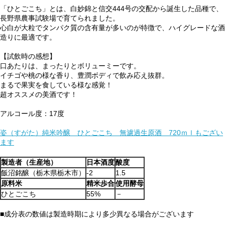
「ひとごこち」とは、白妙錦と信交444号の交配から誕生した品種で、
長野県農事試験場で育てられました。
心白が大粒でタンパク質の含有量が多いのが特徴で、ハイグレードな酒
造りに最適です。
【試飲時の感想】
口あたりは、まったりとボリューミーです。
イチゴや桃の様な香り、豊潤ボディで飲み応え抜群。
まるで果実を食している様な感覚！
超オススメの美酒です！
アルコール度：17度
姿（すがた）純米吟醸 ひとごこち 無濾過生原酒 720ｍｌもござい
ます
製造者（生産地）
日本酒度
酸度
飯沼銘醸（栃木県栃木市）
-2
1.5
原料米
精米歩合
使用酵母
ひとごこち
55%
－
■成分表の数値は製造時期により多少異なる場合がございます