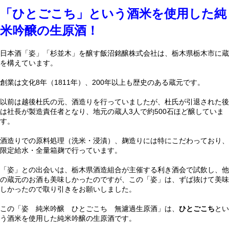
「ひとごこち」という酒米を使用した純
米吟醸の生原酒！
日本酒「姿」「杉並木」を醸す飯沼銘醸株式会社は、栃木県栃木市に蔵
を構えています。
創業は文化8年（1811年）、200年以上も歴史のある蔵元です。
以前は越後杜氏の元、酒造りを行っていましたが、杜氏が引退された後
は社長が製造責任者となり、地元の蔵人3人で約500石ほど醸していま
す。
酒造りでの原料処理（洗米・浸漬）、麹造りには特にこだわっており、
限定給水・全量箱麹で行っています。
「姿」との出会いは、栃木県酒造組合が主催する利き酒会で試飲し、他
の蔵元のお酒も美味しかったのですが、この「姿」は、ずば抜けて美味
しかったので取り引きをお願いしました。
この「姿 純米吟醸 ひとごこち 無濾過生原酒」は、
ひとごこち
とい
う酒米を使用した純米吟醸の生原酒です。