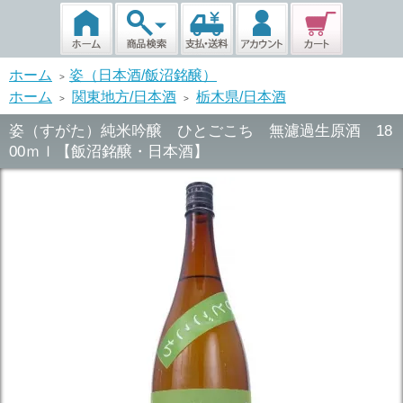
ホーム
姿（日本酒/飯沼銘醸）
>
ホーム
関東地方/日本酒
栃木県/日本酒
>
>
姿（すがた）純米吟醸 ひとごこち 無濾過生原酒 18
00ｍｌ【飯沼銘醸・日本酒】