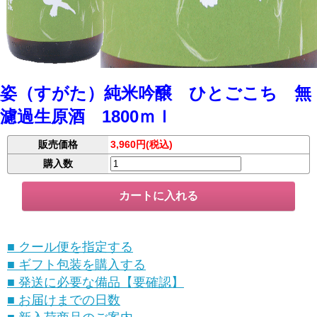
姿（すがた）純米吟醸 ひとごこち 無
濾過生原酒 1800ｍｌ
販売価格
3,960円(税込)
購入数
■ クール便を指定する
■ ギフト包装を購入する
■ 発送に必要な備品【要確認】
■ お届けまでの日数