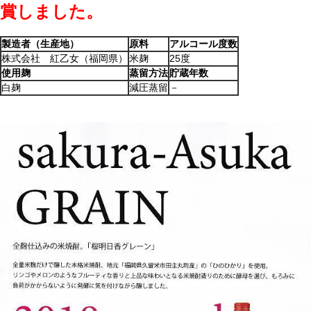
賞しました。
製造者（生産地）
原料
アルコール度数
株式会社 紅乙女（福岡県）
米麹
25度
使用麹
蒸留方法
貯蔵年数
白麹
減圧蒸留
－