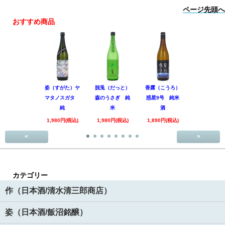
ページ先頭へ
おすすめ商品
姿（すがた）ヤ
脱兎（だっと）
香露（こうろ）
田林 特別
マタノスガタ
森のうさぎ 純
惑星9号 純米
酒 美山錦
純
米
酒
回
1,980円(税込)
1,980円(税込)
1,890円(税込)
3,520円(税
<
>
カテゴリー
作（日本酒/清水清三郎商店）
姿（日本酒/飯沼銘醸）