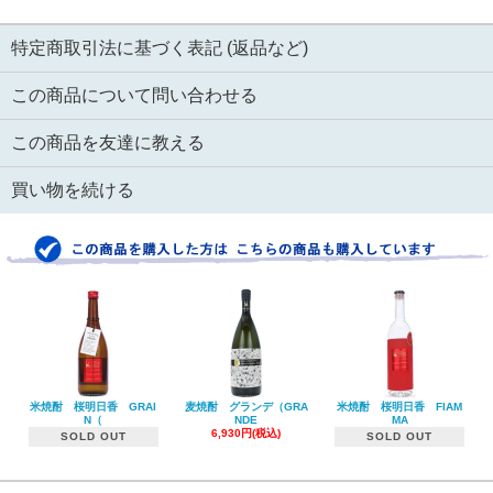
特定商取引法に基づく表記 (返品など)
この商品について問い合わせる
この商品を友達に教える
買い物を続ける
米焼酎 桜明日香 GRAI
麦焼酎 グランデ（GRA
米焼酎 桜明日香 FIAM
N（
NDE
MA
6,930円(税込)
SOLD OUT
SOLD OUT