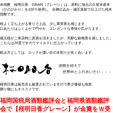
米焼酎 桜明日香 GRAIN（グレーン）は、原料に地元の久留米産米
（ひのひかり）を100％使用し、全麹仕込み・減圧蒸留で仕上げた純米
焼酎です。
程よく立ち上がる香りで上品、少し果実香を感じます。
口あたりはふくよかで円やか、エレガントな香味が広がります。
蔵元様がご来店時に原酒を頂きましたが、芳醇な穀物香を感じました。
こちらは25度ですのでマイルドに仕上がっています。
飲み方としては、ロックか濃い目の水割りが良く合います。
桜明日香は販売店も厳選されていますので希少価値も抜群。
贈り物にもオススメです。
福岡国税局酒類鑑評会と福岡県酒類鑑評
会で【桜明日香グレーン】が金賞をＷ受