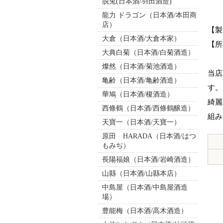
脱兎(日本酒/羽田酒造)
龍力 ドラゴン（日本酒/本田商
店）
【製
大倉（日本酒/大倉本家）
【所
大典白菊（日本酒/白菊酒造）
燦然（日本酒/菊池酒造）
当店
亀齢（日本酒/亀齢酒造）
す。
華鳩（日本酒/榎酒造）
綺麗
西條鶴（日本酒/西條鶴醸造）
組み
天寶一（日本酒/天寶一）
原田 HARADA（日本酒/はつ
もみぢ）
長陽福娘（日本酒/岩崎酒造）
山縣（日本酒/山縣本店）
中島屋（日本酒/中島屋酒造
場）
豊能梅（日本酒/高木酒造）