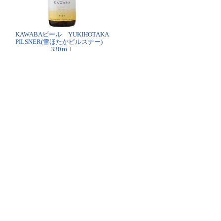
KAWABAビール YUKIHOTAKA
PILSNER(雪ほたかピルスナー)
330ｍｌ