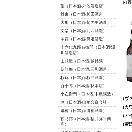
内容
望（日本酒/外池酒造店）
雄東（日本酒/杉田酒造）
大那（日本酒/菊の里酒造）
文楽（日本酒/北西酒造）
翠露（日本酒/舞姫酒造）
十六代九郎右衛門（日本酒/湯
川酒造店）
山城屋（日本酒/越銘醸）
臥龍梅（日本酒/三和酒造）
杉錦（日本酒/杉井酒造）
百十郎（日本酒/林本店）
小左衛門（日本酒/中島醸造）
(ヴ
奥（日本酒/山﨑合資会社）
(カ
遊穂（日本酒/御祖酒造）
(ア
萩乃露（日本酒/福井弥平商
(雪
店）