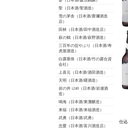
姿（日本酒/飯沼銘醸）
聖（日本酒/聖酒造）
雪の茅舎（日本酒/齋彌酒造
店）
田林（日本酒/田中酒造店）
萩の鶴（日本酒/萩野酒造）
三百年の掟やぶり（日本酒/寿
虎屋酒造）
白露垂珠（日本酒/竹の露合資
会社）
上喜元（日本酒/酒田酒造）
天明（日本酒/曙酒造）
岩の井 i240（日本酒/岩瀬酒
造）
鳴海（日本酒/東灘醸造）
来福（日本酒/来福酒造）
武勇（日本酒/武勇）
仕込
忠愛（日本酒/富川酒造店）