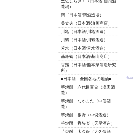
土佐しらぎく（日本酒/仙頭酒
造場）
南（日本酒/南酒造場）
美丈夫（日本酒/濵川商店）
川亀（日本酒/川亀酒造）
川鶴（日本酒/川鶴酒造）
芳水（日本酒/芳水酒造）
基峰鶴（日本酒/基山商店）
香露（日本酒/熊本県酒造研究
所）
■日本酒 全国各地の地酒■
芋焼酎 六代目百合（塩田酒
造）
芋焼酎 なかまた（中俣酒
造）
芋焼酎 桐野（中俣酒造）
芋焼酎 呑酔楽（天星酒造）
芋焼酎 太久保（太久保酒