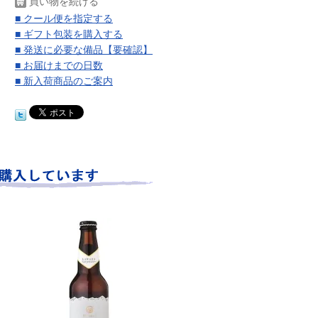
買い物を続ける
■ クール便を指定する
■ ギフト包装を購入する
■ 発送に必要な備品【要確認】
■ お届けまでの日数
■ 新入荷商品のご案内