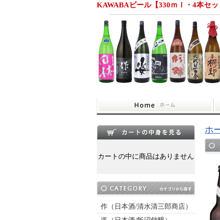
KAWABAビール【330ｍｌ・4本セ
ホ
カートの中に商品はありません
作（日本酒/清水清三郎商店）