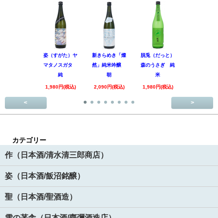
姿（すがた）ヤ
新きらめき「燦
脱兎（だっと）
香露（こう
マタノスガタ
然」純米吟醸
森のうさぎ 純
惑星9号 純
純
朝
米
酒
1,980円(税込)
2,090円(税込)
1,980円(税込)
1,890円(税
<
>
カテゴリー
作（日本酒/清水清三郎商店）
姿（日本酒/飯沼銘醸）
聖（日本酒/聖酒造）
雪の茅舎（日本酒/齋彌酒造店）